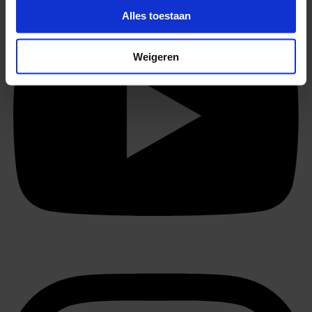
Als u het toestaat, willen we ook graag:
Alles toestaan
Informatie verzamelen over uw geografische
locatie, die tot een paar meter nauwkeurig kan zijn
Uw apparaat identificeren door het actief te
Weigeren
scannen op specifieke eigenschappen (fingerprinting)
Lees meer over hoe uw persoonlijke gegevens worden
verwerkt en stel uw voorkeuren in het
detailgedeelte
in.
U kunt uw toestemming op elk moment wijzigen of
intrekken in de Cookieverklaring.
We gebruiken cookies om content en advertenties te
personaliseren, om functies voor social media te bieden
en om ons websiteverkeer te analyseren. Ook delen we
informatie over uw gebruik van onze site met onze
partners voor social media, adverteren en analyse. Deze
partners kunnen deze gegevens combineren met andere
informatie die u aan ze heeft verstrekt of die ze hebben
verzameld op basis van uw gebruik van hun services.