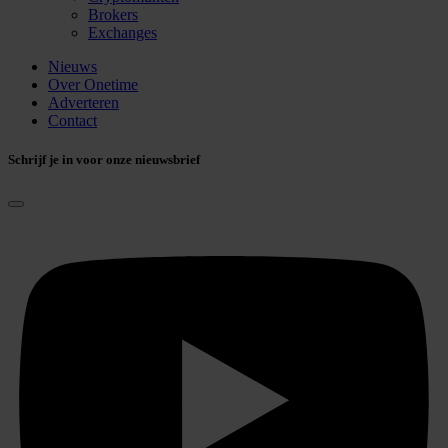
Brokers
Exchanges
Nieuws
Over Onetime
Adverteren
Contact
Schrijf je in voor onze nieuwsbrief