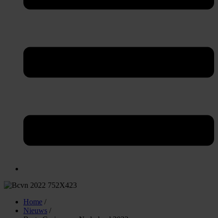
Home
/
Nieuws
/