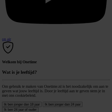
on air
Welkom bij Onetime
Wat is je leeftijd?
Om gebruik te maken van Onetime.nl is het noodzakelijk om aan te
geven wat jouw leeftijd is. Door je leeftijd aan te geven stem je in
met ons cookiebeleid.
Ik ben jonger dan 18 jaar
Ik ben jonger dan 24 jaar
Ik ben 24 jaar of ouder