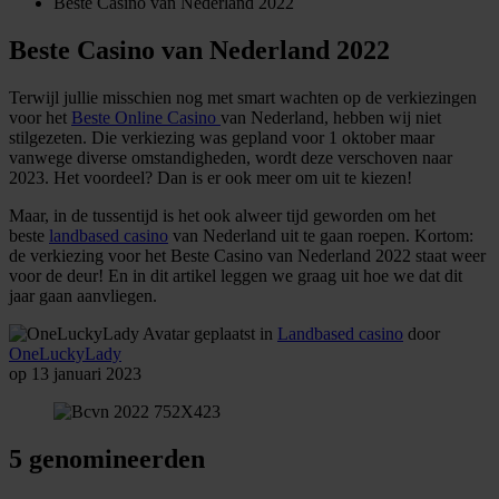
Beste Casino van Nederland 2022
Beste Casino van Nederland 2022
Terwijl jullie misschien nog met smart wachten op de verkiezingen
voor het
Beste Online Casino
van Nederland, hebben wij niet
stilgezeten. Die verkiezing was gepland voor 1 oktober maar
vanwege diverse omstandigheden, wordt deze verschoven naar
2023. Het voordeel? Dan is er ook meer om uit te kiezen!
Maar, in de tussentijd is het ook alweer tijd geworden om het
beste
landbased casino
van Nederland uit te gaan roepen. Kortom:
de verkiezing voor het Beste Casino van Nederland 2022 staat weer
voor de deur! En in dit artikel leggen we graag uit hoe we dat dit
jaar gaan aanvliegen.
geplaatst in
Landbased casino
door
OneLuckyLady
op 13 januari 2023
5 genomineerden