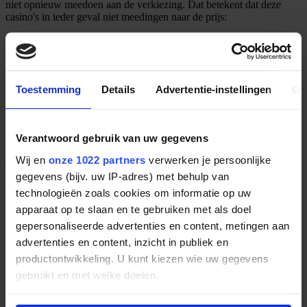
niet opnieuw meedoen aan de verkiezing. Dat betekent dat deze
casino's in ieder geval niet meedingen naar de prijs:
Jack's Casino Nijmegen Dukenburg
(winnaar 2015)
Jack's Casino Oostzaan
(winnaar 2016)
FairPlay Rotterdam
(winnaar 2017)
Holland Casino Nijmegen
(winnaar 2018)
Toestemming
Details
Advertentie-instellingen
Ov
The Jagger Spijkenisse
(winnaar 2019)
Holland Casino Amsterdam-West
(winnaar 2020)
Admiral Sluis
(winnaar 2021)
Wie dan wel in de race zijn om Beste Casino van Nederland 2022 te
Verantwoord gebruik van uw gegevens
worden? We lichten een klein tipje van de sluier op: wij werden dit
Wij en
onze 1022 partners
verwerken je persoonlijke
jaar vooral blij van redelijk nieuwe, of vernieuwde, casino's. De
allernieuwste casino's nemen we nog niet mee in de nominatie, die
gegevens (bijv. uw IP-adres) met behulp van
mogen eerst een jaartje ‘rijpen' zoals TheGreatOne zou zeggen.
technologieën zoals cookies om informatie op uw
apparaat op te slaan en te gebruiken met als doel
Ondanks de lastige periode die de casino's achter de rug hebben,
hebben ze niet stilgezeten en zien we mooie dingen gebeuren. Daar
gepersonaliseerde advertenties en content, metingen aan
gaat ons gokhart altijd een beetje sneller van kloppen en zullen we
advertenties en content, inzicht in publiek en
belonen met een mooie nominatie.
productontwikkeling. U kunt kiezen wie uw gegevens
Altijd het laatste Onetime nieuws
gebruikt en met welke doelen.
en volg
Onetime
op de socials!