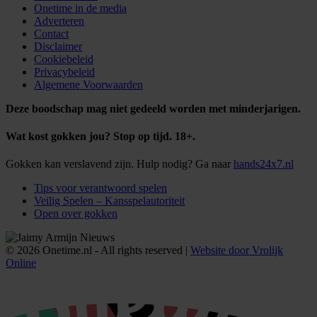
Onetime in de media
Adverteren
Contact
Disclaimer
Cookiebeleid
Privacybeleid
Algemene Voorwaarden
Deze boodschap mag niet gedeeld worden met minderjarigen.
Wat kost gokken jou? Stop op tijd. 18+.
Gokken kan verslavend zijn. Hulp nodig? Ga naar
hands24x7.nl
Tips voor verantwoord spelen
Veilig Spelen – Kansspelautoriteit
Open over gokken
© 2026 Onetime.nl - All rights reserved |
Website door Vrolijk
Online