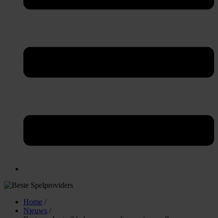
Home
/
Nieuws
/