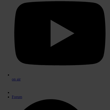
on air
Forum