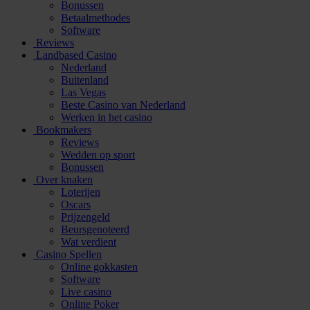
Bonussen
Betaalmethodes
Software
Reviews
Landbased Casino
Nederland
Buitenland
Las Vegas
Beste Casino van Nederland
Werken in het casino
Bookmakers
Reviews
Wedden op sport
Bonussen
Over knaken
Loterijen
Oscars
Prijzengeld
Beursgenoteerd
Wat verdient
Casino Spellen
Online gokkasten
Software
Live casino
Online Poker