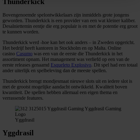
Thunderkick
intrekken in de Cookieverklaring.
Bovengenoemde spelontwikkelaars zijn inmiddels grote jongens
geworden. Thunderkick is een provider van een wat kleiner kaliber.
We gebruiken cookies om content en advertenties te
Desalniettemin eentje die erg populair is en met de potentie erg groot
personaliseren, om functies voor social media te bieden
te kunnen worden.
en om ons websiteverkeer te analyseren. Ook delen we
Thunderkick werd -hoe kan het ook anders – in Zweden opgericht.
informatie over uw gebruik van onze site met onze
Het bedrijf heeft kantoren in Stockholm en op Malta. Online
partners voor social media, adverteren en analyse. Deze
casino
Casumo
was een van de eerste die Thunderkick in het
partners kunnen deze gegevens combineren met andere
assortiment opnam. Het management was verliefd op een van de
eerste releases genaamd
Esqueleto Explosivo
. Dit spel had een totaal
informatie die u aan ze heeft verstrekt of die ze hebben
ander uiterlijk en spelbeleving dan de meeste spellen.
verzameld op basis van uw gebruik van hun services.
Thunderkick brengt mondjesmaat nieuwe slots uit en iedere slot is
met de grootst mogelijke aandacht ontwikkeld. Kwaliteit boven
kwantiteit. De spellen hebben allemaal een eigen thema en
verrassende features.
Yggdrasil
Yggdrasil