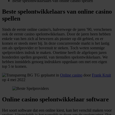
Beste spelontwikkelaars van online casino spellen
Beste spelontwikkelaars van online casino
spellen
Sinds de eerste online casino's, halverwege de jaren '90, verschenen
ook de eerste casino spelontwikkelaars. Door de jaren heen hebben
enkele van hen zich al bewezen als pionier op dit gebied, en er
komen er steeds meer bij. In deze concurrerende markt is het lastig
om als spelprovider er bovenuit te steken. Toch weten sommige
spelproviders indruk te maken.
Onetime
heeft de afgelopen jaren
honderden
spellen
gespeeld, van tientallen spelontwikkelaars. We
hebben inmiddels genoeg indrukken opgedaan om met een eigen
top 5 te komen.
geplaatst in
Online casino
door
Frank Kruit
op 4 mei 2022
Online casino spelontwikkelaar software
Het soort software dat een online kiest, kan het verschil maken voor
spelers. Uiteindelijk is het namelijk te doen om de spelervaring. Dat