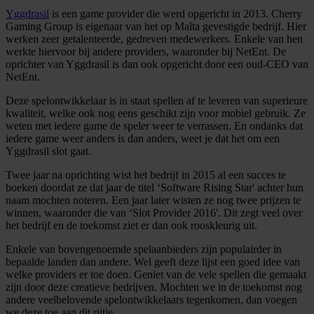
Yggdrasil
is een game provider die werd opgericht in 2013. Cherry
Gaming Group is eigenaar van het op Malta gevestigde bedrijf. Hier
werken zeer getalenteerde, gedreven medewerkers. Enkele van hen
werkte hiervoor bij andere providers, waaronder bij NetEnt. De
oprichter van Yggdrasil is dan ook opgericht door een oud-CEO van
NetEnt.
Deze spelontwikkelaar is in staat spellen af te leveren van superieure
kwaliteit, welke ook nog eens geschikt zijn voor mobiel gebruik. Ze
weten met iedere game de speler weer te verrassen. En ondanks dat
iedere game weer anders is dan anders, weet je dat het om een
Yggdrasil slot gaat.
Twee jaar na oprichting wist het bedrijf in 2015 al een succes te
boeken doordat ze dat jaar de titel ‘Software Rising Star' achter hun
naam mochten noteren. Een jaar later wisten ze nog twee prijzen te
winnen, waaronder die van ‘Slot Provider 2016'. Dit zegt veel over
het bedrijf en de toekomst ziet er dan ook rooskleurig uit.
Enkele van bovengenoemde spelaanbieders zijn populairder in
bepaalde landen dan andere. Wel geeft deze lijst een goed idee van
welke providers er toe doen. Geniet van de vele spellen die gemaakt
zijn door deze creatieve bedrijven. Mochten we in de toekomst nog
andere veelbelovende spelontwikkelaars tegenkomen, dan voegen
we deze toe aan dit rijtje.