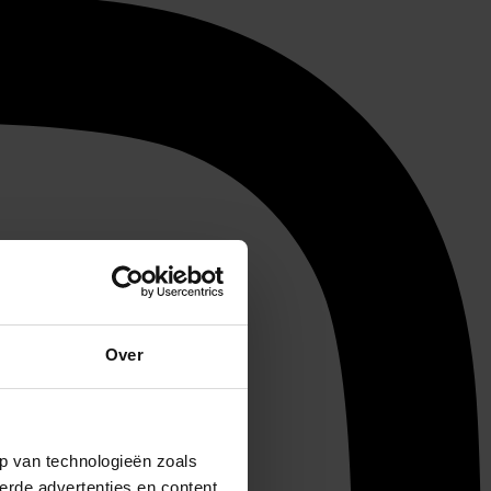
Over
p van technologieën zoals
erde advertenties en content,