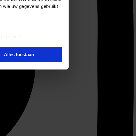
en wie uw gegevens gebruikt
g kan zijn
erprinting)
t
detailgedeelte
in. U kunt uw
Alles toestaan
 media te bieden en om ons
ze partners voor social
nformatie die u aan ze heeft