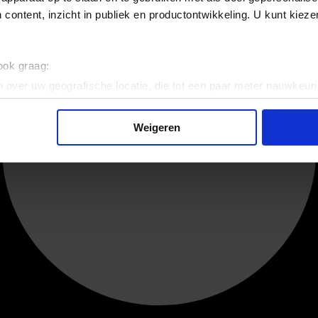
 content, inzicht in publiek en productontwikkeling. U kunt kiez
 ook graag:
 over uw geografische locatie, die tot een paar meter nauwkeuri
eren door het actief te scannen op specifieke eigenschappen (fing
onlijke gegevens worden verwerkt en stel uw voorkeuren in he
Weigeren
jzigen of intrekken in de Cookieverklaring.
ent en advertenties te personaliseren, om functies voor social
. Ook delen we informatie over uw gebruik van onze site met on
e. Deze partners kunnen deze gegevens combineren met andere i
erzameld op basis van uw gebruik van hun services.