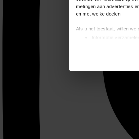
metingen aan advertenties en
en met welke doelen.
Als u het toestaat, willen we
Informatie verzamelen
Uw apparaat identific
Lees meer over hoe uw perso
toestemming op elk moment wi
We gebruiken cookies om cont
websiteverkeer te analyseren
media, adverteren en analys
verstrekt of die ze hebben v