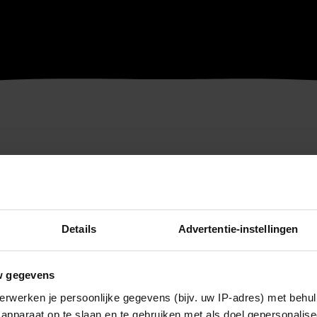
Details
Advertentie-instellingen
w gegevens
erwerken je persoonlijke gegevens (bijv. uw IP-adres) met behul
apparaat op te slaan en te gebruiken met als doel gepersonalise