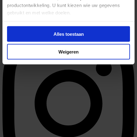
productontwikkeling. U kunt kiezen wie uw gegevens
gebruikt en met welke doelen.
Als u het toestaat, willen we ook graag:
Alles toestaan
Informatie verzamelen over uw geografische
locatie, die tot een paar meter nauwkeurig kan zijn
Uw apparaat identificeren door het actief te
Weigeren
scannen op specifieke eigenschappen (fingerprinting)
Lees meer over hoe uw persoonlijke gegevens worden
verwerkt en stel uw voorkeuren in het
detailgedeelte
in.
U kunt uw toestemming op elk moment wijzigen of
intrekken in de Cookieverklaring.
We gebruiken cookies om content en advertenties te
personaliseren, om functies voor social media te bieden
en om ons websiteverkeer te analyseren. Ook delen we
informatie over uw gebruik van onze site met onze
partners voor social media, adverteren en analyse. Deze