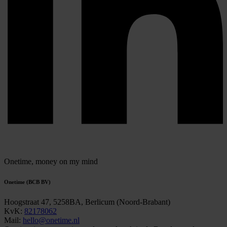
Onetime,
money on my mind
Onetime (BCB BV)
Hoogstraat 47, 5258BA, Berlicum (Noord-Brabant)
KvK:
82178062
Mail:
hello@onetime.nl