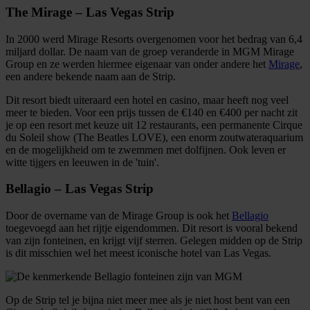
The Mirage – Las Vegas Strip
In 2000 werd Mirage Resorts overgenomen voor het bedrag van 6,4
miljard dollar. De naam van de groep veranderde in MGM Mirage
Group en ze werden hiermee eigenaar van onder andere het
Mirage
,
een andere bekende naam aan de Strip.
Dit resort biedt uiteraard een hotel en casino, maar heeft nog veel
meer te bieden. Voor een prijs tussen de €140 en €400 per nacht zit
je op een resort met keuze uit 12 restaurants, een permanente Cirque
du Soleil show (The Beatles LOVE), een enorm zoutwateraquarium
en de mogelijkheid om te zwemmen met dolfijnen. Ook leven er
witte tijgers en leeuwen in de 'tuin'.
Bellagio – Las Vegas Strip
Door de overname van de Mirage Group is ook het
Bellagio
toegevoegd aan het rijtje eigendommen. Dit resort is vooral bekend
van zijn fonteinen, en krijgt vijf sterren. Gelegen midden op de Strip
is dit misschien wel het meest iconische hotel van Las Vegas.
Op de Strip tel je bijna niet meer mee als je niet host bent van een