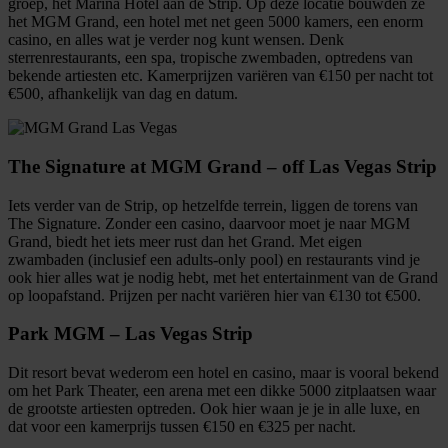
groep, het Marina Hotel aan de Strip. Op deze locatie bouwden ze
het MGM Grand, een hotel met net geen 5000 kamers, een enorm
casino, en alles wat je verder nog kunt wensen. Denk
sterrenrestaurants, een spa, tropische zwembaden, optredens van
bekende artiesten etc. Kamerprijzen variëren van €150 per nacht tot
€500, afhankelijk van dag en datum.
The Signature at MGM Grand – off Las Vegas Strip
Iets verder van de Strip, op hetzelfde terrein, liggen de torens van
The Signature. Zonder een casino, daarvoor moet je naar MGM
Grand, biedt het iets meer rust dan het Grand. Met eigen
zwambaden (inclusief een adults-only pool) en restaurants vind je
ook hier alles wat je nodig hebt, met het entertainment van de Grand
op loopafstand. Prijzen per nacht variëren hier van €130 tot €500.
Park MGM – Las Vegas Strip
Dit resort bevat wederom een hotel en casino, maar is vooral bekend
om het Park Theater, een arena met een dikke 5000 zitplaatsen waar
de grootste artiesten optreden. Ook hier waan je je in alle luxe, en
dat voor een kamerprijs tussen €150 en €325 per nacht.