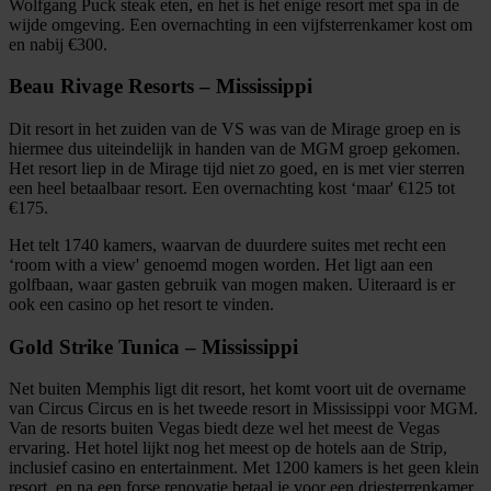
Wolfgang Puck steak eten, en het is het enige resort met spa in de
wijde omgeving. Een overnachting in een vijfsterrenkamer kost om
en nabij €300.
Beau Rivage Resorts – Mississippi
Dit resort in het zuiden van de VS was van de Mirage groep en is
hiermee dus uiteindelijk in handen van de MGM groep gekomen.
Het resort liep in de Mirage tijd niet zo goed, en is met vier sterren
een heel betaalbaar resort. Een overnachting kost ‘maar' €125 tot
€175.
Het telt 1740 kamers, waarvan de duurdere suites met recht een
‘room with a view' genoemd mogen worden. Het ligt aan een
golfbaan, waar gasten gebruik van mogen maken. Uiteraard is er
ook een casino op het resort te vinden.
Gold Strike Tunica – Mississippi
Net buiten Memphis ligt dit resort, het komt voort uit de overname
van Circus Circus en is het tweede resort in Mississippi voor MGM.
Van de resorts buiten Vegas biedt deze wel het meest de Vegas
ervaring. Het hotel lijkt nog het meest op de hotels aan de Strip,
inclusief casino en entertainment. Met 1200 kamers is het geen klein
resort, en na een forse renovatie betaal je voor een driesterrenkamer