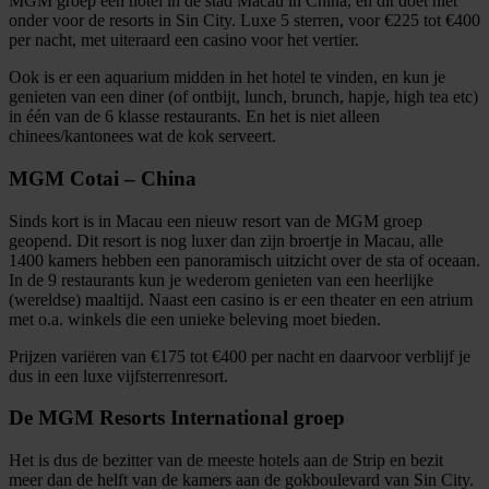
MGM groep een hotel in de stad Macau in China, en dit doet niet
onder voor de resorts in Sin City. Luxe 5 sterren, voor €225 tot €400
per nacht, met uiteraard een casino voor het vertier.
Ook is er een aquarium midden in het hotel te vinden, en kun je
genieten van een diner (of ontbijt, lunch, brunch, hapje, high tea etc)
in één van de 6 klasse restaurants. En het is niet alleen
chinees/kantonees wat de kok serveert.
MGM Cotai – China
Sinds kort is in Macau een nieuw resort van de MGM groep
geopend. Dit resort is nog luxer dan zijn broertje in Macau, alle
1400 kamers hebben een panoramisch uitzicht over de sta of oceaan.
In de 9 restaurants kun je wederom genieten van een heerlijke
(wereldse) maaltijd. Naast een casino is er een theater en een atrium
met o.a. winkels die een unieke beleving moet bieden.
Prijzen variëren van €175 tot €400 per nacht en daarvoor verblijf je
dus in een luxe vijfsterrenresort.
De MGM Resorts International groep
Het is dus de bezitter van de meeste hotels aan de Strip en bezit
meer dan de helft van de kamers aan de gokboulevard van Sin City.