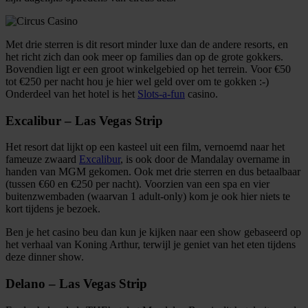
Met drie sterren is dit resort minder luxe dan de andere resorts, en
het richt zich dan ook meer op families dan op de grote gokkers.
Bovendien ligt er een groot winkelgebied op het terrein. Voor €50
tot €250 per nacht hou je hier wel geld over om te gokken :-)
Onderdeel van het hotel is het
Slots-a-fun
casino.
Excalibur – Las Vegas Strip
Het resort dat lijkt op een kasteel uit een film, vernoemd naar het
fameuze zwaard
Excalibur
, is ook door de Mandalay overname in
handen van MGM gekomen. Ook met drie sterren en dus betaalbaar
(tussen €60 en €250 per nacht). Voorzien van een spa en vier
buitenzwembaden (waarvan 1 adult-only) kom je ook hier niets te
kort tijdens je bezoek.
Ben je het casino beu dan kun je kijken naar een show gebaseerd op
het verhaal van Koning Arthur, terwijl je geniet van het eten tijdens
deze dinner show.
Delano – Las Vegas Strip