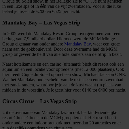
Cirque du Soleil show, in het Bellagio zie je “O”. Je kunt genieten
in een luxe spa of in één van de vijf zwembaden. Voor al die luxe
betaal je tussen de €200 en €525 per nacht.
Mandalay Bay – Las Vegas Strip
In 2005 werd de Mandalay Resort Group overgenomen voor een
bedrag van 7,9 miljard dollar. Hiermee werd de MGM Mirage
Group eigenaar van onder andere
Mandalay Bay
, weer een grote
naam aan de gokboulevard. Door deze overname had de MGM
groep ongeveer de helft van alle hotelkamers aan de Strip in bezit.
Naast hotelkamers en een casino (uiteraard) biedt dit resort ook een
aquarium en een locatie voor optredens (met 12.000 plaatsen). Ook
hier treedt Cique du Soleil op met een show, Michael Jackson ONE.
Wat het Mandalay onderscheidt van de rest is een enorm zwembad
met zandstranden, waardoor je je aan de kust waant (in plaats van
midden in de woestijn). Je logeert hier voor €140 tot €400 per nacht.
Circus Circus – Las Vegas Strip
Uit de overname van Mandalay kwam ook het kindvriendelijke
resort Circus Circus in de MGM groep terecht. Het resort heeft
onder andere een indoor pretpark met meer dan 20 attracties en er
zijn dagelijks optredens van circus acts.