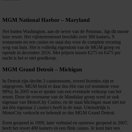
MGM National Harbor – Maryland
Net buiten Washington, aan de oever van de Potomac, ligt dit mooie
luxe resort. Het vijfsterrenresort beschikt over 300 kamers, 9
restaurants en een casino en staat dus voor de complete ervaring
weg van huis. Het is volledig eigendom van de MGM groep en
opende in december 2016. Met prijzen tussen €275 en €475 per
nacht is het er niet goedkoop.
MGM Grand Detroit – Michigan
In Detroit zijn slechts 3 casinoresorts, zoveel licenties zijn er
uitgegeven. MGM bezit er daar dus één van (of tenminste voor
98%). In 2005 was er sprake van een eventuele verkoop van het
resort. Door de overname van de Mandalay groep werd ze ook
eigenaar van MotorCity Casino, en de staat Michigan staat niet toe
dat één eigenaar 2 casino's heeft in de staat. Uiteindelijk is
MotorCity verkocht en behoudt ze dus MGM Grand Detroit.
Eerst geopend in 1999, later verhuisd en opnieuw geopend in 2007,
heeft het resort 400 kamers en een flink casino. Je kunt hier een