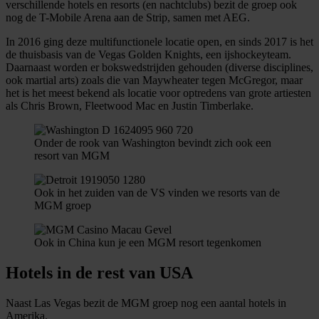
verschillende hotels en resorts (en nachtclubs) bezit de groep ook
informatie over uw gebruik van onze site met onze
nog de T-Mobile Arena aan de Strip, samen met AEG.
partners voor social media, adverteren en analyse. Deze
In 2016 ging deze multifunctionele locatie open, en sinds 2017 is het
partners kunnen deze gegevens combineren met andere
de thuisbasis van de Vegas Golden Knights, een ijshockeyteam.
informatie die u aan ze heeft verstrekt of die ze hebben
Daarnaast worden er bokswedstrijden gehouden (diverse disciplines,
verzameld op basis van uw gebruik van hun services.
ook martial arts) zoals die van Maywheater tegen McGregor, maar
het is het meest bekend als locatie voor optredens van grote artiesten
als Chris Brown, Fleetwood Mac en Justin Timberlake.
Onder de rook van Washington bevindt zich ook een
resort van MGM
Ook in het zuiden van de VS vinden we resorts van de
MGM groep
Ook in China kun je een MGM resort tegenkomen
Hotels in de rest van USA
Naast Las Vegas bezit de MGM groep nog een aantal hotels in
Amerika.