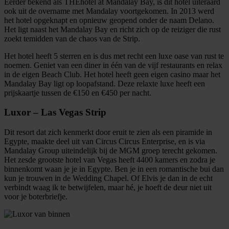
Eerder bekend als THEhotel at Mandalay Bay, is dit hotel uiteraard
ook uit de overname met Mandalay voortgekomen. In 2013 werd
het hotel opgeknapt en opnieuw geopend onder de naam Delano.
Het ligt naast het Mandalay Bay en richt zich op de reiziger die rust
zoekt temidden van de chaos van de Strip.
Het hotel heeft 5 sterren en is dus met recht een luxe oase van rust te
noemen. Geniet van een diner in één van de vijf restaurants en relax
in de eigen Beach Club. Het hotel heeft geen eigen casino maar het
Mandalay Bay ligt op loopafstand. Deze relaxte luxe heeft een
prijskaartje tussen de €150 en €450 per nacht.
Luxor – Las Vegas Strip
Dit resort dat zich kenmerkt door eruit te zien als een piramide in
Egypte, maakte deel uit van Circus Circus Enterprise, en is via
Mandalay Group uiteindelijk bij de MGM groep terecht gekomen.
Het zesde grootste hotel van Vegas heeft 4400 kamers en zodra je
binnenkomt waan je je in Egypte. Ben je in een romantische bui dan
kun je trouwen in de Wedding Chapel. Of Elvis je dan in de echt
verbindt waag ik te betwijfelen, maar hé, je hoeft de deur niet uit
voor je boterbriefje.