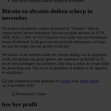
Bitcoin en altcoins duiken scherp in november
Bitcoin en altcoins duiken scherp in
november
Na weken van groene candles en euforie in "Uptober" lijkt de
crypto-hemel ineens betrokken: Bitcoin en grote altcoins als ETH,
XRP, ADA, LINK en VET kleuren weer roder dan een bloedmaan
boven Nederland. Is dit gewoon een gezonde adempauze, of staan
we aan het begin van een grotere correctie?
We duiken in de redenen achter de scherpe daling van de afgelopen
week, het gedrag van grote spelers, het sentiment op Reddit en X,
en de verwachtingen van analisten. Eén ding is zeker: in crypto blijft
het nooit lang saai. Tijd om in de grafieken te duiken en de signalen
te ontcijferen.
geplaatst in
Crypto
door
Jaimy Isarin
op 4 november 2025
bye bye profit