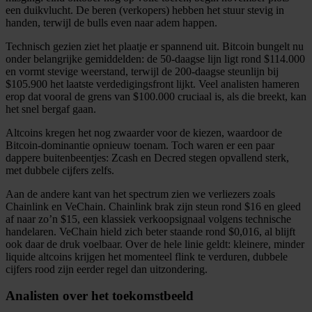
een duikvlucht. De beren (verkopers) hebben het stuur stevig in
handen, terwijl de bulls even naar adem happen.
Technisch gezien ziet het plaatje er spannend uit. Bitcoin bungelt nu
onder belangrijke gemiddelden: de 50-daagse lijn ligt rond $114.000
en vormt stevige weerstand, terwijl de 200-daagse steunlijn bij
$105.900 het laatste verdedigingsfront lijkt. Veel analisten hameren
erop dat vooral de grens van $100.000 cruciaal is, als die breekt, kan
het snel bergaf gaan.
Altcoins kregen het nog zwaarder voor de kiezen, waardoor de
Bitcoin-dominantie opnieuw toenam. Toch waren er een paar
dappere buitenbeentjes: Zcash en Decred stegen opvallend sterk,
met dubbele cijfers zelfs.
Aan de andere kant van het spectrum zien we verliezers zoals
Chainlink en VeChain. Chainlink brak zijn steun rond $16 en gleed
af naar zo’n $15, een klassiek verkoopsignaal volgens technische
handelaren. VeChain hield zich beter staande rond $0,016, al blijft
ook daar de druk voelbaar. Over de hele linie geldt: kleinere, minder
liquide altcoins krijgen het momenteel flink te verduren, dubbele
cijfers rood zijn eerder regel dan uitzondering.
Analisten over het toekomstbeeld