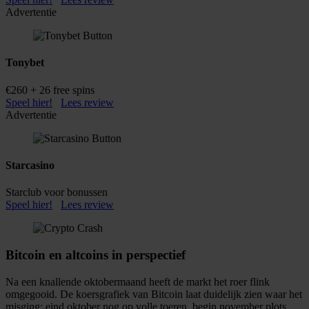
Advertentie
Tonybet
€260 + 26 free spins
Speel hier!
Lees review
Advertentie
Starcasino
Starclub voor bonussen
Speel hier!
Lees review
Bitcoin en altcoins in perspectief
Na een knallende oktobermaand heeft de markt het roer flink
omgegooid. De koersgrafiek van Bitcoin laat duidelijk zien waar het
misging: eind oktober nog op volle toeren, begin november plots