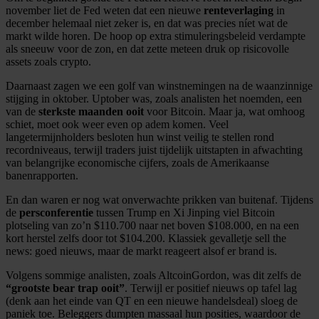
november liet de Fed weten dat een nieuwe
renteverlaging
in
december helemaal niet zeker is, en dat was precies níet wat de
markt wilde horen. De hoop op extra stimuleringsbeleid verdampte
als sneeuw voor de zon, en dat zette meteen druk op risicovolle
assets zoals crypto.
Daarnaast zagen we een golf van winstnemingen na de waanzinnige
stijging in oktober. Uptober was, zoals analisten het noemden, een
van de
sterkste maanden ooit
voor Bitcoin. Maar ja, wat omhoog
schiet, moet ook weer even op adem komen. Veel
langetermijnholders besloten hun winst veilig te stellen rond
recordniveaus, terwijl traders juist tijdelijk uitstapten in afwachting
van belangrijke economische cijfers, zoals de Amerikaanse
banenrapporten.
En dan waren er nog wat onverwachte prikken van buitenaf. Tijdens
de
persconferentie
tussen Trump en Xi Jinping viel Bitcoin
plotseling van zo’n $110.700 naar net boven $108.000, en na een
kort herstel zelfs door tot $104.200. Klassiek gevalletje sell the
news: goed nieuws, maar de markt reageert alsof er brand is.
Volgens sommige analisten, zoals AltcoinGordon, was dit zelfs de
“grootste bear trap ooit”
. Terwijl er positief nieuws op tafel lag
(denk aan het einde van QT en een nieuwe handelsdeal) sloeg de
paniek toe. Beleggers dumpten massaal hun posities, waardoor de