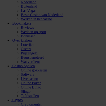
Nederland
Buitenland
Las Vegas
Beste Casino van Nederland
Werken in het casino
Bookmakers
Reviews
Wedden op sport
Bonussen
Over knaken
Loterijen
Oscars
Prijzengeld
Beursgenoteerd
Wat verdient
Casino Spellen
Online gokkasten
Software
Live casino
Online Poker
Online Bingo
Slingo
Tafelspellen
Crypto
Cryptomunten