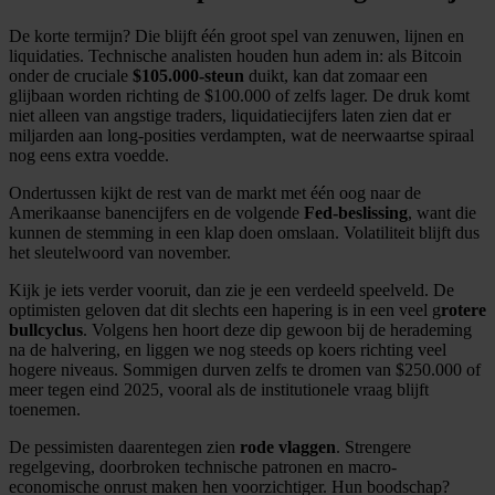
informatie over uw gebruik van onze site met onze
De korte termijn? Die blijft één groot spel van zenuwen, lijnen en
partners voor social media, adverteren en analyse. Deze
liquidaties. Technische analisten houden hun adem in: als Bitcoin
partners kunnen deze gegevens combineren met andere
onder de cruciale
$105.000-steun
duikt, kan dat zomaar een
informatie die u aan ze heeft verstrekt of die ze hebben
glijbaan worden richting de $100.000 of zelfs lager. De druk komt
niet alleen van angstige traders, liquidatiecijfers laten zien dat er
verzameld op basis van uw gebruik van hun services.
miljarden aan long-posities verdampten, wat de neerwaartse spiraal
nog eens extra voedde.
Ondertussen kijkt de rest van de markt met één oog naar de
Amerikaanse banencijfers en de volgende
Fed-beslissing
, want die
kunnen de stemming in een klap doen omslaan. Volatiliteit blijft dus
het sleutelwoord van november.
Kijk je iets verder vooruit, dan zie je een verdeeld speelveld. De
optimisten geloven dat dit slechts een hapering is in een veel g
rotere
bullcyclus
. Volgens hen hoort deze dip gewoon bij de herademing
na de halvering, en liggen we nog steeds op koers richting veel
hogere niveaus. Sommigen durven zelfs te dromen van $250.000 of
meer tegen eind 2025, vooral als de institutionele vraag blijft
toenemen.
De pessimisten daarentegen zien
rode vlaggen
. Strengere
regelgeving, doorbroken technische patronen en macro-
economische onrust maken hen voorzichtiger. Hun boodschap?