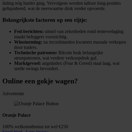
daling nóg harder ging. Vervolgens werden talloze long-posities
geliquideerd, wat de neerwaartse druk verder opvoerde.
Belangrijkste factoren op een rijtje:
Fed-berichten:
uitstel van zekerheden rond renteverlaging
maakt beleggers voorzichtig.
Winstneming:
na recordstanden kwamen massale verkopen
door traders.
Technische patronen:
Bitcoin brak belangrijke
steunpatronen, wat verdere verkoopdruk gaf.
Marktgevoel:
angstindex (Fear & Greed) staat laag, wat
snelle swings bevordert.
Online een gokje wagen?
Advertentie
Oranje Palace
100% welkomstbonus tot wel €250
Speel hier!
Lees review