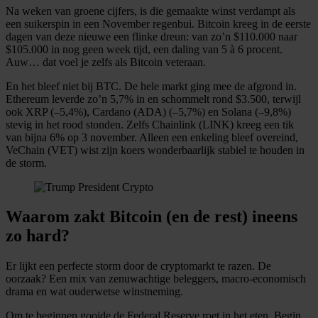
Na weken van groene cijfers, is die gemaakte winst verdampt als
een suikerspin in een November regenbui. Bitcoin kreeg in de eerste
dagen van deze nieuwe een flinke dreun: van zo’n $110.000 naar
$105.000 in nog geen week tijd, een daling van 5 à 6 procent.
Auw… dat voel je zelfs als Bitcoin veteraan.
En het bleef niet bij BTC. De hele markt ging mee de afgrond in.
Ethereum leverde zo’n 5,7% in en schommelt rond $3.500, terwijl
ook XRP (–5,4%), Cardano (ADA) (–5,7%) en Solana (–9,8%)
stevig in het rood stonden. Zelfs Chainlink (LINK) kreeg een tik
van bijna 6% op 3 november. Alleen een enkeling bleef overeind,
VeChain (VET) wist zijn koers wonderbaarlijk stabiel te houden in
de storm.
Waarom zakt Bitcoin (en de rest) ineens
zo hard?
Er lijkt een perfecte storm door de cryptomarkt te razen. De
oorzaak? Een mix van zenuwachtige beleggers, macro-economisch
drama en wat ouderwetse winstneming.
Om te beginnen gooide de Federal Reserve roet in het eten. Begin