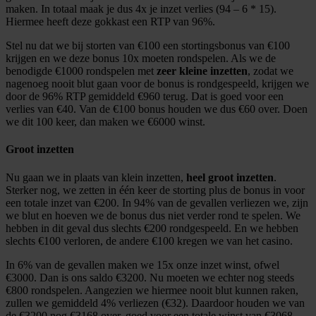
maken. In totaal maak je dus 4x je inzet verlies (94 – 6 * 15).
Hiermee heeft deze gokkast een RTP van 96%.
Stel nu dat we bij storten van €100 een stortingsbonus van €100
krijgen en we deze bonus 10x moeten rondspelen. Als we de
benodigde €1000 rondspelen met
zeer kleine inzetten
, zodat we
nagenoeg nooit blut gaan voor de bonus is rondgespeeld, krijgen we
door de 96% RTP gemiddeld €960 terug. Dat is goed voor een
verlies van €40. Van de €100 bonus houden we dus €60 over. Doen
we dit 100 keer, dan maken we €6000 winst.
Groot inzetten
Nu gaan we in plaats van klein inzetten,
heel groot inzetten
.
Sterker nog, we zetten in één keer de storting plus de bonus in voor
een totale inzet van €200. In 94% van de gevallen verliezen we, zijn
we blut en hoeven we de bonus dus niet verder rond te spelen. We
hebben in dit geval dus slechts €200 rondgespeeld. En we hebben
slechts €100 verloren, de andere €100 kregen we van het casino.
In 6% van de gevallen maken we 15x onze inzet winst, ofwel
€3000. Dan is ons saldo €3200. Nu moeten we echter nog steeds
€800 rondspelen. Aangezien we hiermee nooit blut kunnen raken,
zullen we gemiddeld 4% verliezen (€32). Daardoor houden we van
de €3200 nog €3168 over, goed voor een totale winst van €3068