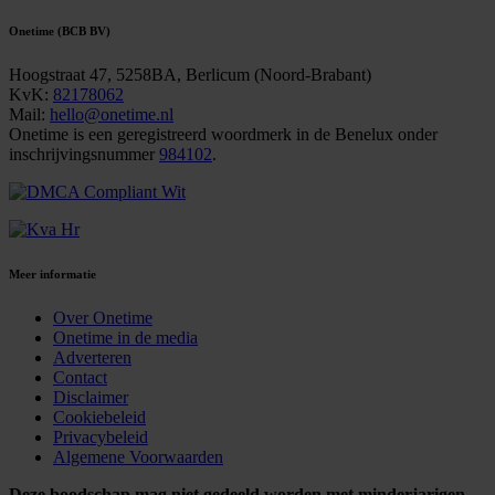
Onetime (BCB BV)
Hoogstraat 47, 5258BA, Berlicum (Noord-Brabant)
KvK:
82178062
Mail:
hello@onetime.nl
Onetime is een geregistreerd woordmerk in de Benelux onder
inschrijvingsnummer
984102
.
Meer informatie
Over Onetime
Onetime in de media
Adverteren
Contact
Disclaimer
Cookiebeleid
Privacybeleid
Algemene Voorwaarden
Deze boodschap mag niet gedeeld worden met minderjarigen.