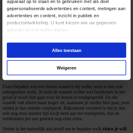
apparaat op te slaan en te gebruiken met als doel
gepersonaliseerde advertenties en content, metingen aan
Deze methode in de praktijk
advertenties en content, inzicht in publiek en
productontwikkeling. U kunt kiezen wie uw gegevens
Dergelijke hoge inzetten als in dit nogal extreme voorbeeld zijn
natuurlijk
niet praktisch
. Soms is het überhaupt niet mogelijk zo
gebruikt en met welke doelen.
hoog inzetten op een slot, vaak geldt er een maximum inzet bij een
bonus die vele malen lager ligt dan in ons voorbeeld en de meeste
Als u het toestaat, willen we ook graag:
mensen zullen niet zo’n grote bankroll hebben dat ze zich een flinke
verliesreeks kunnen veroorloven.
Alles toestaan
Informatie verzamelen over uw geografische
locatie, die tot een paar meter nauwkeurig kan zijn
Daarnaast hebben gokkasten niet slechts twee uitkomsten zoals in
ons voorbeeld, maar
veel meer uitkomsten
. Hierdoor is het veel
Uw apparaat identificeren door het actief te
Weigeren
lastiger te bepalen hoe groot de kans is dat je blut gaat voordat je aan
scannen op specifieke eigenschappen (fingerprinting)
de rondspeelvoorwaarde hebt voldaan.
Lees meer over hoe uw persoonlijke gegevens worden
Exact bepalen wat een bonus waard is bij welke inzet is dan ook
verwerkt en stel uw voorkeuren in het
detailgedeelte
in.
onbegonnen werk. Je kunt de waarde echter wel berekenen in het
U kunt uw toestemming op elk moment wijzigen of
geval je nooit blut gaat voor de bonus is rondgespeeld. En die
waarde valt alleen maar hoger uit, naarmate je sneller blut gaat, puur
intrekken in de Cookieverklaring.
omdat je dan minder rondspeelt. Bijkomend voordeel is dat je dan
ook nog eens minder tijd kwijt bent aan het rondspelen, dus de
We gebruiken cookies om content en advertenties te
verdiensten per uur groeien nog eens extra.
personaliseren, om functies voor social media te bieden
Verder is het natuurlijk aan jezelf om te bepalen welk
risico je wilt
en om ons websiteverkeer te analyseren. Ook delen we