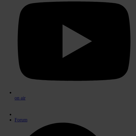
on air
Forum