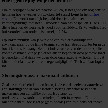
Hoe tegenstrijdig wil je het hebben?
Om te begrijpen waar we naartoe willen, is het goed om nog eens te
herhalen hoe je
verlies bij gokken tot stand kom
t in het
online
casino
. Dit wordt namelijk bepaald door je totale inzet
vermenigvuldigd met het huisvoordeel van casinospellen. Elke €100
die je inzet op de roulette, is goed voor gemiddeld €2,70 verlies. Het
huisvoordeel van roulette is namelijk 2,7%.
Op
korte termijn
kan je winst of verlies hier natuurlijk van
afwijken, maar op de lange termijn zul je hier steeds dichter bij in de
buurt komen. En aangezien het huisvoordeel van de meeste spellen
vooraf vaststaat, kun je je verlies alleen beperken door je totale inzet
te beperken. Dat gaan we doen door onze inzet te verhogen. En dat
klinkt inderdaad weer als een tegenstrijdigheid. Toch zit daar logica
in!
Stortingsbonussen maximaal uitbuiten
Zoals je eerder hebt kunnen lezen, is de
rondspeelvoorwaarde van
een stortingsbonus
van essentieel belang om winst te kunnen
maken met een dergelijke bonus. Hoe lager de
rondspeelvoorwaarde, hoe minder je hoeft in te zetten. En hoe
minder je inzet, hoe lager je (gemiddelde) verlies tijdens het spelen.