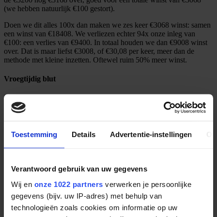
(we hebben natuurlijk €100 gestort).
Doen we dit alles 100x dan maken we zes keer €3068 winst: samen
een winst van €18408. We verliezen echter 94x onze inleg van
€100: een verlies van €9400. In totaal houden we dan €9008 winst
over. Dat is maar liefst €3008, of €30,08 per keer, meer dan de
methode met kleine inzetten. Oftewel ruim 50% meer winst.
Vroegtijdig blut
Het
vroegtijdig blut gaan
zorgt er simpelweg voor dat we voor
hetzelfde aantal bonussen minder hoeven rond te spelen. En minder
spelen is de sleutel tot minder verlies, waardoor je per bonus meer
overhoudt.
Toestemming
Details
Advertentie-instellingen
Ov
Spelen we deze bonus 10.000x met de eerste methode, dan spelen
we maar liefst €10.000.000 rond. Doen we het via de tweede
methode, dan hoeven we slechts 600 keer de volledige €1000 rond
te spelen. De overige 9400 keer spelen we slechts €200 rond. In
Verantwoord gebruik van uw gegevens
totaal wordt er dan maar €2.480.000 rondgespeeld, minder dan een
Wij en
onze 1022 partners
verwerken je persoonlijke
kwart van de hoeveelheid in de eerste methode. En met een RTP
van 96% scheelt dat je dus €300.800 over 10.000 keer, of €30,08
gegevens (bijv. uw IP-adres) met behulp van
per keer.
technologieën zoals cookies om informatie op uw