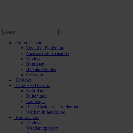
Online Casino
Legaal in Nederland
Nieuwe online casino's
Reviews
Bonussen
Betaalmethodes
Software
Reviews
Landbased Casino
Nederland
Buitenland
Las Vegas
Beste Casino van Nederland
Werken in het casino
Bookmakers
Reviews
Wedden op sport