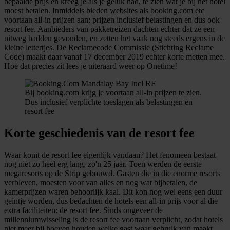
bepaalde prijs en kreeg je als je geluk had, te zien wat je bij het hotel
moest betalen. Inmiddels bieden websites als
booking.com
etc
voortaan all-in prijzen aan: prijzen inclusief belastingen en dus ook
resort fee. Aanbieders van pakketreizen dachten echter dat ze een
uitweg hadden gevonden, en zetten het vaak nog steeds ergens in de
kleine lettertjes. De Reclamecode Commissie (Stichting Reclame
Code) maakt daar vanaf 17 december 2019 echter korte metten mee.
Hoe dat precies zit lees je uiteraard weer op Onetime!
Bij booking.com krijg je voortaan all-in prijzen te zien.
Dus inclusief verplichte toeslagen als belastingen en
resort fee
Korte geschiedenis van de resort fee
Waar komt de resort fee eigenlijk vandaan? Het fenomeen bestaat
nog niet zo heel erg lang, zo'n 25 jaar. Toen werden de eerste
megaresorts op de Strip gebouwd. Gasten die in die enorme resorts
verbleven, moesten voor van alles en nog wat bijbetalen, de
kamerprijzen waren behoorlijk kaal. Dit kon nog wel eens een duur
geintje worden, dus bedachten de hotels een all-in prijs voor al die
extra faciliteiten: de resort fee. Sinds ongeveer de
millenniumwisseling is de resort fee voortaan verplicht, zodat hotels
niet meer bij hoeven houden welke gast waar gebruik van maakt.