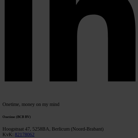
Onetime,
money on my mind
Onetime (BCB BV)
Hoogstraat 47, 5258BA, Berlicum (Noord-Brabant)
KvK:
82178062