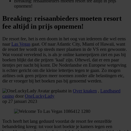
Breaking: reisaanbieders moeten resort fee altijd in prijs
opnemen!
Breaking: reisaanbieders moeten resort
fee altijd in prijs opnemen!
De resort fee, het is een doorn in het oog van iedereen die wel eens
naar
Las Vegas
gaat. Of naar Atlantic City, Miami of Hawaii, want
de resort fee wordt op steeds meer plaatsen in de VS een gewoonte.
Wat vooral vervelend is, is als je online kamerprijzen ziet en pas bij
boeken blijkt dat die prijzen ‘kaal' zijn. Oftewel, dat er een paar
tientjes per nacht bij komt. De Nederlandse en Europese wetgeving
is echter gericht om die kleine lettertjes tegen te gaan. Zo mogen
airlines ook geen prijzen meer noemen zonder alle belastingen etc,
die er vroeger bij het boeken pas bij genoemd werden.
geplaatst in
Over knaken
,
Landbased
casino
door
OneLuckyLady
op 27 januari 2023
Toch heeft het lang geduurd voordat de resort fee eenzelfde
behandeling kreeg: tot voor kort boekte je kamers tegen een