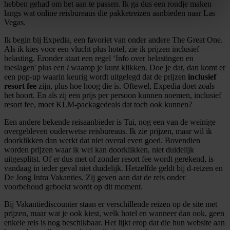
Lees meer over hoe uw persoonlijke gegevens worden
hebben gehad om het aan te passen. Ik ga dus een rondje maken
langs wat online reisbureaus die pakketreizen aanbieden naar Las
verwerkt en stel uw voorkeuren in het
detailgedeelte
in.
Vegas.
U kunt uw toestemming op elk moment wijzigen of
intrekken in de Cookieverklaring.
Ik begin bij Expedia, een favoriet van onder andere The Great One.
Als ik kies voor een vlucht plus hotel, zie ik prijzen inclusief
belasting. Eronder staat een regel ‘Info over belastingen en
We gebruiken cookies om content en advertenties te
toeslagen' plus een
i
waarop je kunt klikken. Doe je dat, dan komt er
personaliseren, om functies voor social media te bieden
een pop-up waarin keurig wordt uitgelegd dat de prijzen
inclusief
resort fee
zijn, plus hoe hoog die is. Oftewel, Expedia doet zoals
en om ons websiteverkeer te analyseren. Ook delen we
het hoort. En als zij een prijs per persoon kunnen noemen, inclusief
informatie over uw gebruik van onze site met onze
resort fee, moet KLM-packagedeals dat toch ook kunnen?
partners voor social media, adverteren en analyse. Deze
Een andere bekende reisaanbieder is Tui, nog een van de weinige
partners kunnen deze gegevens combineren met andere
overgebleven ouderwetse reisbureaus. Ik zie prijzen, maar wil ik
informatie die u aan ze heeft verstrekt of die ze hebben
doorklikken dan werkt dat niet overal even goed. Bovendien
verzameld op basis van uw gebruik van hun services.
worden prijzen waar ik wel kan doorklikken, niet duidelijk
uitgesplitst. Of er dus met of zonder resort fee wordt gerekend, is
vandaag in ieder geval niet duidelijk. Hetzelfde geldt bij d-reizen en
De Jong Intra Vakanties. Zij geven aan dat de reis onder
voorbehoud geboekt wordt op dit moment.
Bij Vakantiediscounter staan er verschillende reizen op de site met
prijzen, maar wat je ook kiest, welk hotel en wanneer dan ook, geen
enkele reis is nog beschikbaar. Het lijkt erop dat die hun website aan