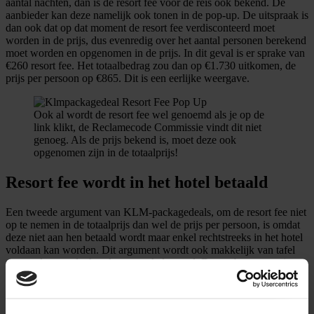
aantal nachten, dan is de resort fee voor de reis ook bekend. De
aanbieder kan deze namelijk ook tonen in de pop-up. De uitspraak is
dan ook dat op dat moment de resort fee verdisconteerd moet
worden in de prijs, dus evenredig over het aantal personen berekend
moet worden en opgenomen in de prijs. In dit geval is er sprake van
€260 resort fee. Het totaalbedrag zou dan op €1.730 uitkomen, de
prijs per persoon op €865. Dit is een eerlijke weergave.
Ook al wordt de resort fee wel genoemd als je op de
link klikt, de Reclamecode Commissie vindt dit niet
genoeg. Als de prijs bekend is, moet deze ook
opgenomen zijn in de totaalprijs!
Resort fee wordt in het hotel betaald
Een tweede argument van KLM-packagedeals, om de resort fee niet
op te nemen in de totaalprijs dan wel de prijs per persoon, is omdat
deze niet aan hen betaald wordt maar enkel rechtstreeks in het hotel
voldaan kan worden. Dit argument wordt ook makkelijk van tafel
geveegd, want dat houdt geen enkele stand. Dat verbaast ons niets,
aangezien bijvoorbeeld toeristenbelasting ook niet aan de aanbieder
betaald wordt maar in het hotel. Wat aanbieders als booking.com
dan bijvoorbeeld doen, is je de kamerprijs laten betalen, en de rest in
het hotel af laten rekenen. Je weet dan wel wat de totaalprijs van je