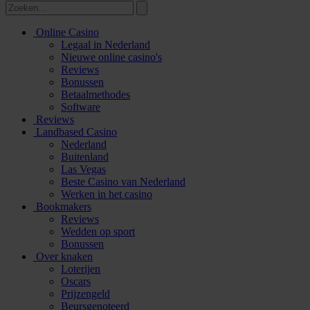
Online Casino
Legaal in Nederland
Nieuwe online casino's
Reviews
Bonussen
Betaalmethodes
Software
Reviews
Landbased Casino
Nederland
Buitenland
Las Vegas
Beste Casino van Nederland
Werken in het casino
Bookmakers
Reviews
Wedden op sport
Bonussen
Over knaken
Loterijen
Oscars
Prijzengeld
Beursgenoteerd