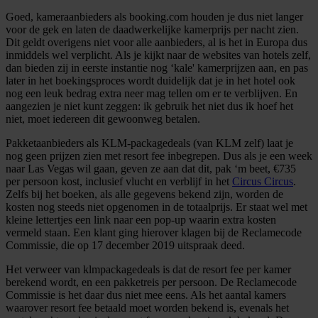
Goed, kameraanbieders als booking.com houden je dus niet langer
voor de gek en laten de daadwerkelijke kamerprijs per nacht zien.
Dit geldt overigens niet voor alle aanbieders, al is het in Europa dus
inmiddels wel verplicht. Als je kijkt naar de websites van hotels zelf,
dan bieden zij in eerste instantie nog ‘kale' kamerprijzen aan, en pas
later in het boekingsproces wordt duidelijk dat je in het hotel ook
nog een leuk bedrag extra neer mag tellen om er te verblijven. En
aangezien je niet kunt zeggen: ik gebruik het niet dus ik hoef het
niet, moet iedereen dit gewoonweg betalen.
Pakketaanbieders als KLM-packagedeals (van KLM zelf) laat je
nog geen prijzen zien met resort fee inbegrepen. Dus als je een week
naar Las Vegas wil gaan, geven ze aan dat dit, pak ‘m beet, €735
per persoon kost, inclusief vlucht en verblijf in het
Circus Circus
.
Zelfs bij het boeken, als alle gegevens bekend zijn, worden de
kosten nog steeds niet opgenomen in de totaalprijs. Er staat wel met
kleine lettertjes een link naar een pop-up waarin extra kosten
vermeld staan. Een klant ging hierover klagen bij de Reclamecode
Commissie, die op 17 december 2019 uitspraak deed.
Het verweer van klmpackagedeals is dat de resort fee per kamer
berekend wordt, en een pakketreis per persoon. De Reclamecode
Commissie is het daar dus niet mee eens. Als het aantal kamers
waarover resort fee betaald moet worden bekend is, evenals het