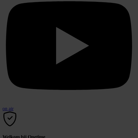
on air
Welkom bij Onetime