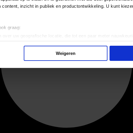
 content, inzicht in publiek en productontwikkeling. U kunt kiez
 ook graag:
 over uw geografische locatie, die tot een paar meter nauwkeuri
eren door het actief te scannen op specifieke eigenschappen (fing
onlijke gegevens worden verwerkt en stel uw voorkeuren in he
Weigeren
jzigen of intrekken in de Cookieverklaring.
ent en advertenties te personaliseren, om functies voor social
. Ook delen we informatie over uw gebruik van onze site met on
e. Deze partners kunnen deze gegevens combineren met andere i
erzameld op basis van uw gebruik van hun services.