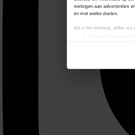
metingen aan advertenties en
en met welke doelen.
Als u het toestaat, willen we
Informatie verzamelen
Uw apparaat identific
Lees meer over hoe uw perso
toestemming op elk moment wi
We gebruiken cookies om cont
websiteverkeer te analyseren
media, adverteren en analys
verstrekt of die ze hebben v