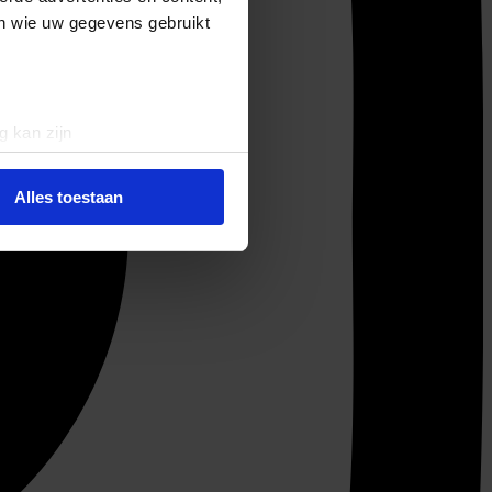
en wie uw gegevens gebruikt
g kan zijn
erprinting)
t
detailgedeelte
in. U kunt uw
Alles toestaan
 media te bieden en om ons
ze partners voor social
nformatie die u aan ze heeft