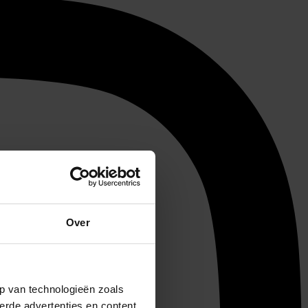
Over
p van technologieën zoals
erde advertenties en content,