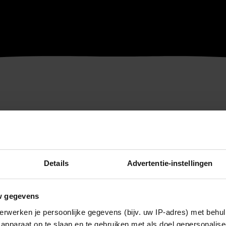
Details
Advertentie-instellingen
w gegevens
erwerken je persoonlijke gegevens (bijv. uw IP-adres) met behul
apparaat op te slaan en te gebruiken met als doel gepersonalise