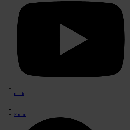
on air
Forum