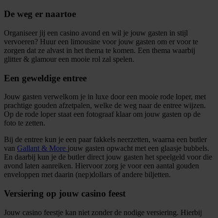
De weg er naartoe
Organiseer jij een casino avond en wil je jouw gasten in stijl
vervoeren? Huur een limousine voor jouw gasten om er voor te
zorgen dat ze alvast in het thema te komen. Een thema waarbij
glitter & glamour een mooie rol zal spelen.
Een geweldige entree
Jouw gasten verwelkom je in luxe door een mooie rode loper, met
prachtige gouden afzetpalen, welke de weg naar de entree wijzen.
Op de rode loper staat een fotograaf klaar om jouw gasten op de
foto te zetten.
Bij de entree kun je een paar fakkels neerzetten, waarna een butler
van
Gallant & More
jouw gasten opwacht met een glaasje bubbels.
En daarbij kun je de butler direct jouw gasten het speelgeld voor die
avond laten aanreiken. Hiervoor zorg je voor een aantal gouden
enveloppen met daarin (nep)dollars of andere biljetten.
Versiering op jouw casino feest
Jouw casino feestje kan niet zonder de nodige versiering. Hierbij