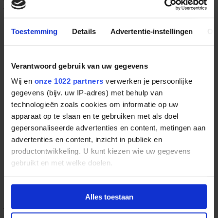
jouw gasten alle regels leren van het spelletje. En het leuke hierbij is
dat jouw gasten al spelende het spel kunnen ontdekken, zonder dat
het geld kost!
Toestemming
Details
Advertentie-instellingen
Ov
Zie ook: Leer de basis van het
spel craps
hier!
En voor een beetje afwisseling kun je jouw gasten ook laten trekken
aan de grote hendels van een aantal eenarmige bandieten. Oftewel:
Verantwoord gebruik van uw gegevens
laat ze genieten van een mooie gokkast! Zo kunnen ze tussen de
Wij en
onze 1022 partners
verwerken je persoonlijke
spellen door wat extra speelgeld winnen of verliezen.
gegevens (bijv. uw IP-adres) met behulp van
Lees hier de review van een populaire gokkast: de
random runner
technologieën zoals cookies om informatie op uw
Een casino avond kun je afsluiten met een winnaar. Diegene die het
apparaat op te slaan en te gebruiken met als doel
meeste speelgeld bij elkaar heeft gesprokkeld heeft gewonnen. De
gepersonaliseerde advertenties en content, metingen aan
winnaar kun je verblijden met bv. een fles champagne!
advertenties en content, inzicht in publiek en
productontwikkeling. U kunt kiezen wie uw gegevens
gebruikt en met welke doelen.
Verrassend entertainment op jouw casino feest
Als u het toestaat, willen we ook graag:
Hoe gaaf is het wanneer er een goochelaar allerlei kaarttrucs kan
demonstreren tussen de bedrijven door? Of wellicht nog leuker,
Alles toestaan
Informatie verzamelen over uw geografische
jouw gasten belazert tijdens het spelen van blackjack. Peter Woerde
locatie, die tot een paar meter nauwkeurig kan zijn
(
de valsspeler
) is een bijzonder getalenteerde goochelaar, met