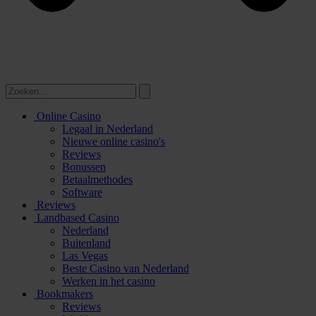
Online Casino
Legaal in Nederland
Nieuwe online casino's
Reviews
Bonussen
Betaalmethodes
Software
Reviews
Landbased Casino
Nederland
Buitenland
Las Vegas
Beste Casino van Nederland
Werken in het casino
Bookmakers
Reviews