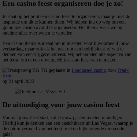
Een casino feest organiseren doe je zo!
Je staat op het punt een casino feest te organiseren, maar je mist de
inspiratie om dit te kunnen doen. Wij helpen jou op weg om een
grandioze casino avond te organiseren. Het thema waar we bij
onetime alles over weten te vertellen.
Een casino thema is ideaal om in te zetten voor bijvoorbeeld jouw
verjaardag, maar ook als het gaat om een bedrijfsfeest of wat te
denken van een vrijgezellenfeest. Wij behandelen alle aspecten van
het feest, om er een onvergetelijk casino feest van te maken.
geplaatst in
Landbased casino
door
Frank
Kruit
op 21 april 2022
De uitnodiging voor jouw casino feest
Voordat jouw feest start, zul je jouw gasten moeten uitnodigen.
Hierbij kun je denken aan een ansichtkaart uit Las Vegas, waarop je
de datum vermeld van het feest, met de bijbehorende dresscode:
gala!