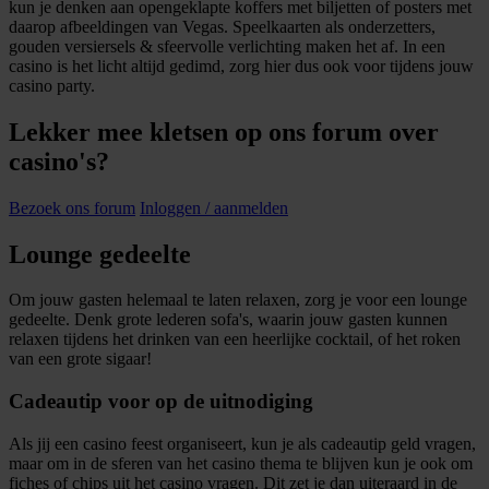
kun je denken aan opengeklapte koffers met biljetten of posters met
daarop afbeeldingen van Vegas. Speelkaarten als onderzetters,
gouden versiersels & sfeervolle verlichting maken het af. In een
casino is het licht altijd gedimd, zorg hier dus ook voor tijdens jouw
casino party.
Lekker mee kletsen op ons forum over
casino's?
Bezoek ons forum
Inloggen / aanmelden
Lounge gedeelte
Om jouw gasten helemaal te laten relaxen, zorg je voor een lounge
gedeelte. Denk grote lederen sofa's, waarin jouw gasten kunnen
relaxen tijdens het drinken van een heerlijke cocktail, of het roken
van een grote sigaar!
Cadeautip voor op de uitnodiging
Als jij een casino feest organiseert, kun je als cadeautip geld vragen,
maar om in de sferen van het casino thema te blijven kun je ook om
fiches of chips uit het casino vragen. Dit zet je dan uiteraard in de