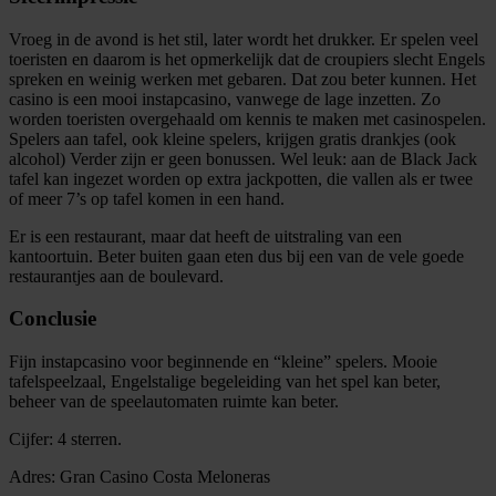
Vroeg in de avond is het stil, later wordt het drukker. Er spelen veel
toeristen en daarom is het opmerkelijk dat de croupiers slecht Engels
spreken en weinig werken met gebaren. Dat zou beter kunnen. Het
casino is een mooi instapcasino, vanwege de lage inzetten. Zo
worden toeristen overgehaald om kennis te maken met casinospelen.
Spelers aan tafel, ook kleine spelers, krijgen gratis drankjes (ook
alcohol) Verder zijn er geen bonussen. Wel leuk: aan de Black Jack
tafel kan ingezet worden op extra jackpotten, die vallen als er twee
of meer 7’s op tafel komen in een hand.
Er is een restaurant, maar dat heeft de uitstraling van een
kantoortuin. Beter buiten gaan eten dus bij een van de vele goede
restaurantjes aan de boulevard.
Conclusie
Fijn instapcasino voor beginnende en “kleine” spelers. Mooie
tafelspeelzaal, Engelstalige begeleiding van het spel kan beter,
beheer van de speelautomaten ruimte kan beter.
Cijfer: 4 sterren.
Adres: Gran Casino Costa Meloneras