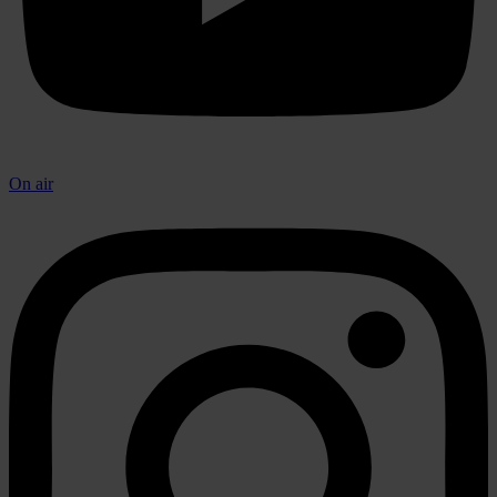
On air