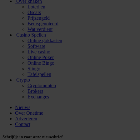
Over knaken
Loterijen
Oscars
Prijzengeld
Beursgenoteerd
Wat verdient
Casino Spellen
Online gokkasten
Software
Live casino
Online Poker
Online Bingo
Slingo
Tafelspellen
Crypto
Cryptomunten
Brokers
Exchanges
Nieuws
Over Onetime
Adverteren
Contact
Schrijf je in voor onze nieuwsbrief