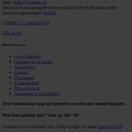
Mail:
hello@onetime.nl
Onetime is een geregistreerd woordmerk in de Benelux onder
inschrijvingsnummer
984102
.
Meer informatie
Over Onetime
Onetime in de media
Adverteren
Contact
Disclaimer
Cookiebeleid
Privacybeleid
Algemene Voorwaarden
Deze boodschap mag niet gedeeld worden met minderjarigen.
Wat kost gokken jou? Stop op tijd. 18+.
Gokken kan verslavend zijn. Hulp nodig? Ga naar
hands24x7.nl