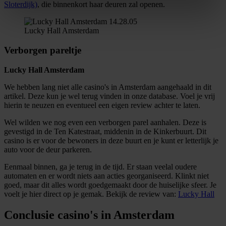
Lees meer over hoe uw persoonlijke gegevens worden
Sloterdijk)
, die binnenkort haar deuren zal openen.
verwerkt en stel uw voorkeuren in het
detailgedeelte
in.
U kunt uw toestemming op elk moment wijzigen of
Lucky Hall Amsterdam
intrekken in de Cookieverklaring.
Verborgen pareltje
We gebruiken cookies om content en advertenties te
Lucky Hall Amsterdam
personaliseren, om functies voor social media te bieden
en om ons websiteverkeer te analyseren. Ook delen we
We hebben lang niet alle casino's in Amsterdam aangehaald in dit
artikel. Deze kun je wel terug vinden in onze database. Voel je vrij
informatie over uw gebruik van onze site met onze
hierin te neuzen en eventueel een eigen review achter te laten.
partners voor social media, adverteren en analyse. Deze
Wel wilden we nog even een verborgen parel aanhalen. Deze is
partners kunnen deze gegevens combineren met andere
gevestigd in de Ten Katestraat, middenin in de Kinkerbuurt. Dit
informatie die u aan ze heeft verstrekt of die ze hebben
casino is er voor de bewoners in deze buurt en je kunt er letterlijk je
verzameld op basis van uw gebruik van hun services.
auto voor de deur parkeren.
Eenmaal binnen, ga je terug in de tijd. Er staan veelal oudere
automaten en er wordt niets aan acties georganiseerd. Klinkt niet
goed, maar dit alles wordt goedgemaakt door de huiselijke sfeer. Je
voelt je hier direct op je gemak. Bekijk de review van:
Lucky Hall
Conclusie casino's in Amsterdam