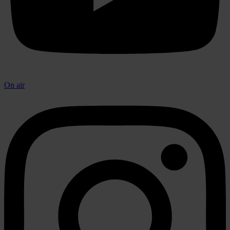
On air