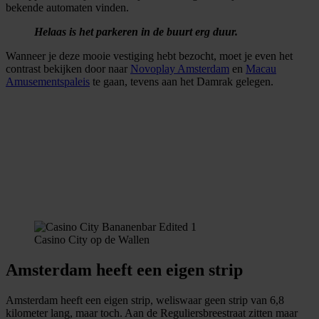
bekende automaten vinden.
Helaas is het parkeren in de buurt erg duur.
Wanneer je deze mooie vestiging hebt bezocht, moet je even het
contrast bekijken door naar
Novoplay Amsterdam
en
Macau
Amusementspaleis
te gaan, tevens aan het Damrak gelegen.
Casino City op de Wallen
Amsterdam heeft een eigen strip
Amsterdam heeft een eigen strip, weliswaar geen strip van 6,8
kilometer lang, maar toch. Aan de Reguliersbreestraat zitten maar