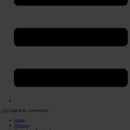
Home
/
Nieuws
/