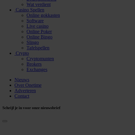
Wat verdient
Casino Spellen
Online gokkasten
Software
Live casino
Online Poker
Online Bingo
Slingo
Tafelspellen
Crypto
Cryptomunten
Brokers
Exchanges
Nieuws
Over Onetime
Adverteren
Contact
Schrijf je in voor onze nieuwsbrief