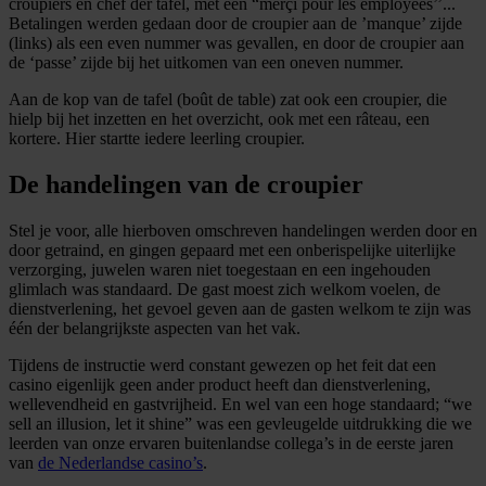
croupiers en chef der tafel, met een “merçi pour les employées’’...
Betalingen werden gedaan door de croupier aan de ’manque’ zijde
(links) als een even nummer was gevallen, en door de croupier aan
de ‘passe’ zijde bij het uitkomen van een oneven nummer.
Aan de kop van de tafel (boût de table) zat ook een croupier, die
hielp bij het inzetten en het overzicht, ook met een râteau, een
kortere. Hier startte iedere leerling croupier.
De handelingen van de croupier
Stel je voor, alle hierboven omschreven handelingen werden door en
door getraind, en gingen gepaard met een onberispelijke uiterlijke
verzorging, juwelen waren niet toegestaan en een ingehouden
glimlach was standaard. De gast moest zich welkom voelen, de
dienstverlening, het gevoel geven aan de gasten welkom te zijn was
één der belangrijkste aspecten van het vak.
Tijdens de instructie werd constant gewezen op het feit dat een
casino eigenlijk geen ander product heeft dan dienstverlening,
wellevendheid en gastvrijheid. En wel van een hoge standaard; “we
sell an illusion, let it shine” was een gevleugelde uitdrukking die we
leerden van onze ervaren buitenlandse collega’s in de eerste jaren
van
de Nederlandse casino’s
.