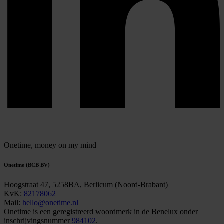
Onetime,
money on my mind
Onetime (BCB BV)
Hoogstraat 47, 5258BA, Berlicum (Noord-Brabant)
KvK:
82178062
Mail:
hello@onetime.nl
Onetime is een geregistreerd woordmerk in de Benelux onder
inschrijvingsnummer
984102
.