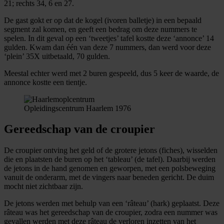
21; rechts 34, 6 en 27.
De gast gokt er op dat de kogel (ivoren balletje) in een bepaald
segment zal komen, en geeft een bedrag om deze nummers te
spelen. In dit geval op een ‘tweetjes’ tafel kostte deze ‘annonce’ 14
gulden. Kwam dan één van deze 7 nummers, dan werd voor deze
‘plein’ 35X uitbetaald, 70 gulden.
Meestal echter werd met 2 buren gespeeld, dus 5 keer de waarde, de
annonce kostte een tientje.
Opleidingscentrum Haarlem 1976
Gereedschap van de croupier
De croupier ontving het geld of de grotere jetons (fiches), wisselden
die en plaatsten de buren op het ‘tableau’ (de tafel). Daarbij werden
de jetons in de hand genomen en geworpen, met een polsbeweging
vanuit de onderarm, met de vingers naar beneden gericht. De duim
mocht niet zichtbaar zijn.
De jetons werden met behulp van een ‘râteau’ (hark) geplaatst. Deze
râteau was het gereedschap van de croupier, zodra een nummer was
gevallen werden met deze râteau de verloren inzetten van het