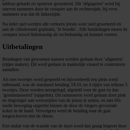
tableau geharkt en opnieuw gesorteerd. Dit ‘dégageren’ werd bij
oneven nummers door de croupier aan de rechterzijde, bij even
nummers was dat de linkerzijde.
Na ieder spel werden alle verloren jetons weer snel gesorteerd en
aan de cilinderrand geplaatst, ‘le boudin’. Alle handelingen moest de
croupier zowel linkshandig als rechtshandig uit kunnen voeren.
Uitbetalingen
Betalingen van gewonnen kansen werden gedaan door ‘aligneren’
(rijtjes maken). Dit werd gedaan in makkelijk visueel te controleren
aantallen.
Als met tweetjes werd gespeeld en bijvoorbeeld een plein werd
uitbetaald, was de standaard betaling 3X10, en 4 rijtjes van telkens 5
tweetjes. Deze werden neergelegd, afgeteld voor de gast en dan
‘gerammasseerd’ (opgeritst). Dit ramasseren werd gedaan door pink
en ringvinger aan weerszijden van de jetons te zetten, en met één
snelle beweging opgeritst binnen de door de vingers gevormde
koker in de hand. Vervolgens werd de betaling naar de gast
toegeschoven met de râteau.
Een stukje van de waarde van de inzet werd dan graag begroet door