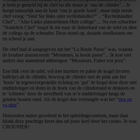
verwerkt en stel uw voorkeuren in het
detailgedeelte
in.
je hebt je gemeld bij de chef en die stuurt je ‘aan de cilinder’... Je
U kunt uw toestemming op elk moment wijzigen of
hoopt natuurlijk aan de kant ‘van je goede hand’, maar mijn eerste
intrekken in de Cookieverklaring.
chef vroeg: “Sind Sie links oder rechtshändler?” .. “Rechtshändler
Chef”.. “Also Links platznehmen Herr college”… Na een schuchter
“Natürlich Chef” begaf ik me naar de linkerkant van de tafel en tikte
We gebruiken cookies om content en advertenties te
de collega op de schouder. Deze stond op, draaide stoelkussen om
personaliseren, om functies voor social media te bieden
en schoof je aan.
en om ons websiteverkeer te analyseren. Ook delen we
De chef had al aangegeven dat het “La Boule Passe” was, waarna
informatie over uw gebruik van onze site met onze
de bouluer annonceerde “Messieurs, la boule passe”... Ik kon niet
anders dan stamelend uitbrengen: “Messieurs, Faites vos jeux”.
partners voor social media, adverteren en analyse. Deze
partners kunnen deze gegevens combineren met andere
Een blik over de tafel, vol met inzetten en pakte de kogel (ivoren
informatie die u aan ze heeft verstrekt of die ze hebben
balletje) uit de cilinder, bewoog de cilinder met de pink aan het
‘kruis’ in tegenovergestelde richting en ‘gaf’ de kogel door deze met
verzameld op basis van uw gebruik van hun services.
middelvinger en duim in de hoek van de cilinderrand te drukken en
te ‘schieten’ door de stroefheid van m’n middelvinger langs de
gelakte houten rand. Als de kogel dan vertraagde was het “
rien ne
va plus
”.
Duizenden malen geoefend in het opleidingscentrum, maar daar
klonk deze prachtige kreet dan uit jouw keel door het casino. Je was
CROUPIER!