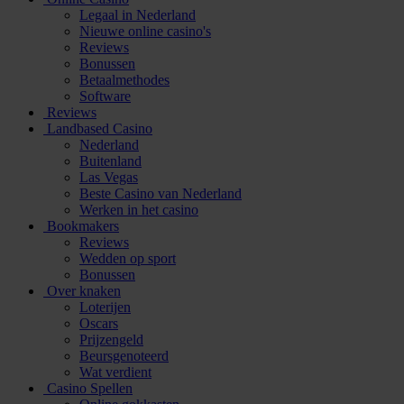
Legaal in Nederland
Nieuwe online casino's
Reviews
Bonussen
Betaalmethodes
Software
Reviews
Landbased Casino
Nederland
Buitenland
Las Vegas
Beste Casino van Nederland
Werken in het casino
Bookmakers
Reviews
Wedden op sport
Bonussen
Over knaken
Loterijen
Oscars
Prijzengeld
Beursgenoteerd
Wat verdient
Casino Spellen