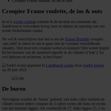
Croupier Franse roulette, de ins & outs
Croupier Franse roulette, de ins & outs
In m’n
vorige column
schetste ik de hectiek en commotie die
Zandvoort te verwerken kreeg voor en tijdens de opening van ons
eerste Nederlandse casino.
Nu wil ik omschrijven hoe het is om als
Franse Roulette
croupier
‘aan tafel’ te zitten en om te gaan met de constant verschillende
situaties. Wat moet een croupier weten en kunnen? Het weten begint
bij het kennen van de nummervolgorde in de cilinder ((‘bak’). En
wel linksom en rechtsom, in het Frans!
geplaatst in
Landbased casino
door
André Jansen
op 26 juni 2022
De buren
Vervolgens werden de ‘buren’ geleerd, van ieder cijfer rondom de
cilinder moest iedere croupier de 3 cijfers weten die links en rechts
van dat nummer liggen. Als voorbeeld de 17, links liggen 25, 2 en