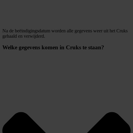
Na de beëindigingsdatum worden alle gegevens weer uit het Cruks
gehaald en verwijderd.
Welke gegevens komen in Cruks te staan?