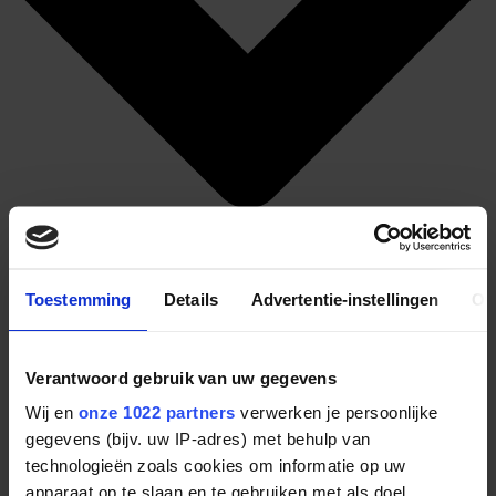
Toestemming
Details
Advertentie-instellingen
Ov
Verantwoord gebruik van uw gegevens
Wij en
onze 1022 partners
verwerken je persoonlijke
gegevens (bijv. uw IP-adres) met behulp van
technologieën zoals cookies om informatie op uw
De duur in Cruks is altijd voor een duur van minimaal 6 maanden.
apparaat op te slaan en te gebruiken met als doel
Een spelers kan zelf bepalen of die dat wilt verlengen.