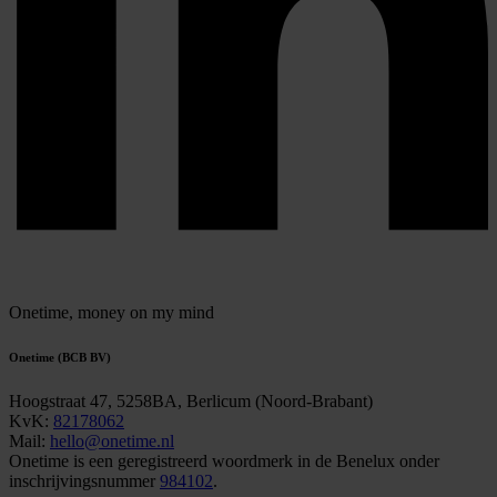
Onetime,
money on my mind
Onetime (BCB BV)
Hoogstraat 47, 5258BA, Berlicum (Noord-Brabant)
KvK:
82178062
Mail:
hello@onetime.nl
Onetime is een geregistreerd woordmerk in de Benelux onder
inschrijvingsnummer
984102
.