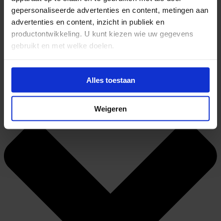
gepersonaliseerde advertenties en content, metingen aan
Hoe kom je in Cruks terecht?
advertenties en content, inzicht in publiek en
productontwikkeling. U kunt kiezen wie uw gegevens
gebruikt en met welke doelen.
Als u het toestaat, willen we ook graag:
Alles toestaan
Informatie verzamelen over uw geografische
locatie, die tot een paar meter nauwkeurig kan zijn
Uw apparaat identificeren door het actief te
Weigeren
scannen op specifieke eigenschappen (fingerprinting)
Lees meer over hoe uw persoonlijke gegevens worden
verwerkt en stel uw voorkeuren in het
detailgedeelte
in.
U kunt uw toestemming op elk moment wijzigen of
intrekken in de Cookieverklaring.
We gebruiken cookies om content en advertenties te
personaliseren, om functies voor social media te bieden
en om ons websiteverkeer te analyseren. Ook delen we