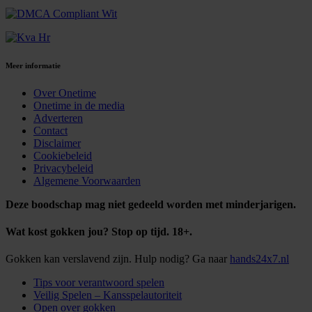
Meer informatie
Over Onetime
Onetime in de media
Adverteren
Contact
Disclaimer
Cookiebeleid
Privacybeleid
Algemene Voorwaarden
Deze boodschap mag niet gedeeld worden met minderjarigen.
Wat kost gokken jou? Stop op tijd. 18+.
Gokken kan verslavend zijn. Hulp nodig? Ga naar
hands24x7.nl
Tips voor verantwoord spelen
Veilig Spelen – Kansspelautoriteit
Open over gokken