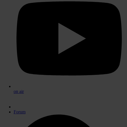
on air
Forum