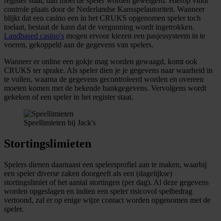
register staat, dan moet de speler worden geweigerd. Hierop vindt
controle plaats door de Nederlandse Kansspelautoriteit. Wanneer
blijkt dat een casino een in het CRUKS opgenomen speler toch
toelaat, bestaat de kans dat de vergunning wordt ingetrokken.
Landbased casino's
mogen ervoor kiezen een pasjessysteem in te
voeren, gekoppeld aan de gegevens van spelers.
Wanneer er online een gokje mag worden gewaagd, komt ook
CRUKS ter sprake. Als speler dien je je gegevens naar waarheid in
te vullen, waarna de gegevens gecontroleerd worden en overeen
moeten komen met de bekende bankgegevens. Vervolgens wordt
gekeken of een speler in het register staat.
Speellimieten bij Jack's
Stortingslimieten
Spelers dienen daarnaast een spelersprofiel aan te maken, waarbij
een speler diverse zaken doorgeeft als een (dagelijkse)
stortingslimiet of het aantal stortingen (per dag). Al deze gegevens
worden opgeslagen en indien een speler risicovol spelbedrag
vertoond, zal er op enige wijze contact worden opgenomen met de
speler.