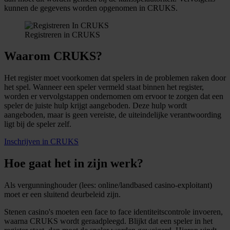
kunnen de gegevens worden opgenomen in CRUKS.
Registreren in CRUKS
Waarom CRUKS?
Het register moet voorkomen dat spelers in de problemen raken door
het spel. Wanneer een speler vermeld staat binnen het register,
worden er vervolgstappen ondernomen om ervoor te zorgen dat een
speler de juiste hulp krijgt aangeboden. Deze hulp wordt
aangeboden, maar is geen vereiste, de uiteindelijke verantwoording
ligt bij de speler zelf.
Inschrijven in CRUKS
Hoe gaat het in zijn werk?
Als vergunninghouder (lees: online/landbased casino-exploitant)
moet er een sluitend deurbeleid zijn.
Stenen casino's moeten een face to face identiteitscontrole invoeren,
waarna CRUKS wordt geraadpleegd. Blijkt dat een speler in het