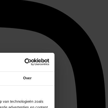
Over
p van technologieën zoals
erde advertenties en content,