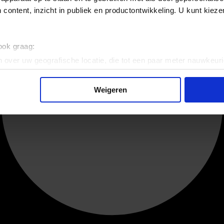
 content, inzicht in publiek en productontwikkeling. U kunt kiez
 ook graag:
 over uw geografische locatie, die tot een paar meter nauwkeuri
eren door het actief te scannen op specifieke eigenschappen (fing
onlijke gegevens worden verwerkt en stel uw voorkeuren in he
Weigeren
jzigen of intrekken in de Cookieverklaring.
ent en advertenties te personaliseren, om functies voor social
. Ook delen we informatie over uw gebruik van onze site met on
e. Deze partners kunnen deze gegevens combineren met andere i
erzameld op basis van uw gebruik van hun services.