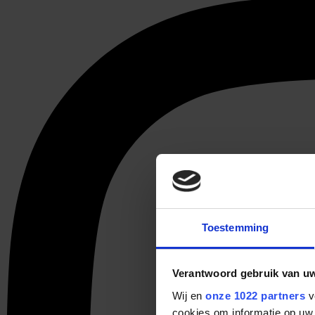
Toestemming
Verantwoord gebruik van u
Wij en
onze 1022 partners
v
cookies om informatie op uw 