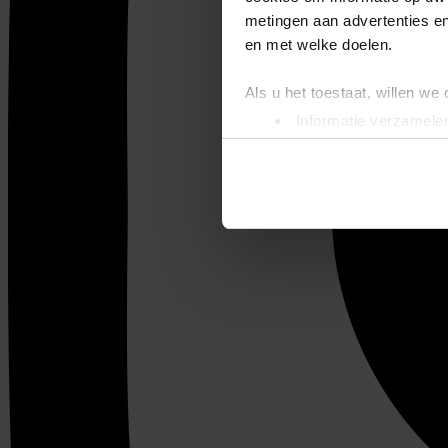
metingen aan advertenties en
en met welke doelen.
Als u het toestaat, willen we
Informatie verzamelen
Uw apparaat identific
Lees meer over hoe uw perso
toestemming op elk moment wi
We gebruiken cookies om cont
websiteverkeer te analyseren
media, adverteren en analys
verstrekt of die ze hebben v