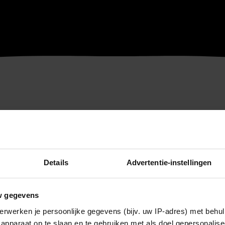
Details
Advertentie-instellingen
w gegevens
erwerken je persoonlijke gegevens (bijv. uw IP-adres) met behul
apparaat op te slaan en te gebruiken met als doel gepersonalise