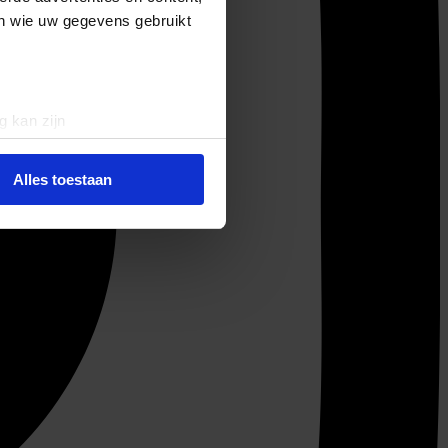
en wie uw gegevens gebruikt
g kan zijn
erprinting)
t
detailgedeelte
in. U kunt uw
Alles toestaan
 media te bieden en om ons
ze partners voor social
nformatie die u aan ze heeft