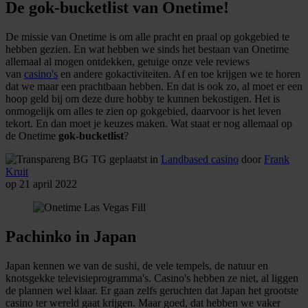
De gok-bucketlist van Onetime!
De missie van Onetime is om alle pracht en praal op gokgebied te
hebben gezien. En wat hebben we sinds het bestaan van Onetime
allemaal al mogen ontdekken, getuige onze vele reviews
van
casino's
en andere gokactiviteiten. Af en toe krijgen we te horen
dat we maar een prachtbaan hebben. En dat is ook zo, al moet er een
hoop geld bij om deze dure hobby te kunnen bekostigen. Het is
onmogelijk om alles te zien op gokgebied, daarvoor is het leven
tekort. En dan moet je keuzes maken. Wat staat er nog allemaal op
de Onetime
gok-bucketlist
?
geplaatst in
Landbased casino
door
Frank
Kruit
op 21 april 2022
Pachinko in Japan
Japan kennen we van de sushi, de vele tempels, de natuur en
knotsgekke televisieprogramma's. Casino's hebben ze niet, al liggen
de plannen wel klaar. Er gaan zelfs geruchten dat Japan het grootste
casino ter wereld gaat krijgen. Maar goed, dat hebben we vaker