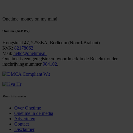
Onetime,
money on my mind
Onetime (BCB BV)
Hoogstraat 47, 5258BA, Berlicum (Noord-Brabant)
KvK:
82178062
Mail:
hello@onetime.nl
Onetime is een geregistreerd woordmerk in de Benelux onder
inschrijvingsnummer
984102
.
Meer informatie
Over Onetime
Onetime in de media
Adverteren
Contact
Disclaimer