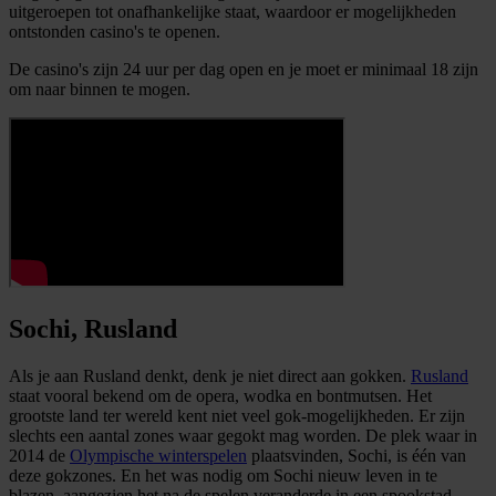
uitgeroepen tot onafhankelijke staat, waardoor er mogelijkheden
ontstonden casino's te openen.
De casino's zijn 24 uur per dag open en je moet er minimaal 18 zijn
om naar binnen te mogen.
Sochi, Rusland
Als je aan Rusland denkt, denk je niet direct aan gokken.
Rusland
staat vooral bekend om de opera, wodka en bontmutsen. Het
grootste land ter wereld kent niet veel gok-mogelijkheden. Er zijn
slechts een aantal zones waar gegokt mag worden. De plek waar in
2014 de
Olympische winterspelen
plaatsvinden, Sochi, is één van
deze gokzones. En het was nodig om Sochi nieuw leven in te
blazen, aangezien het na de spelen veranderde in een spookstad.