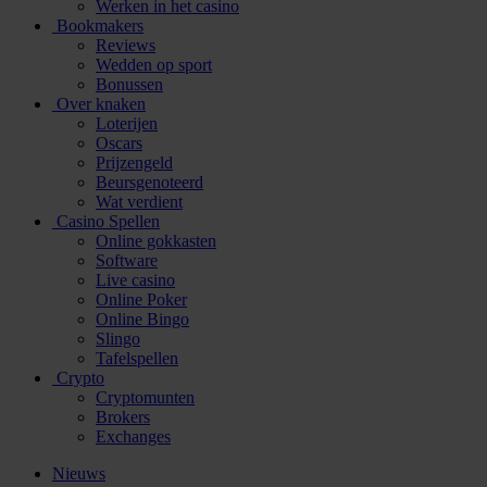
Werken in het casino
Bookmakers
Reviews
Wedden op sport
Bonussen
Over knaken
Loterijen
Oscars
Prijzengeld
Beursgenoteerd
Wat verdient
Casino Spellen
Online gokkasten
Software
Live casino
Online Poker
Online Bingo
Slingo
Tafelspellen
Crypto
Cryptomunten
Brokers
Exchanges
Nieuws