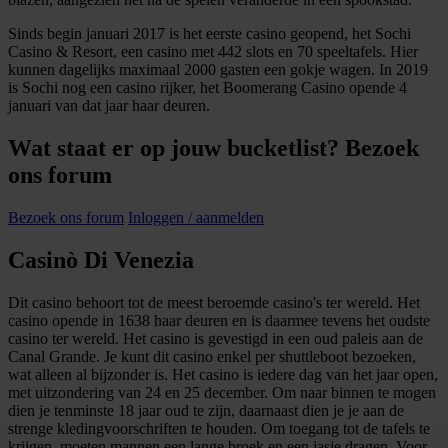
Sinds begin januari 2017 is het eerste casino geopend, het Sochi
Casino & Resort, een casino met 442 slots en 70 speeltafels. Hier
kunnen dagelijks maximaal 2000 gasten een gokje wagen. In 2019
is Sochi nog een casino rijker, het Boomerang Casino opende 4
januari van dat jaar haar deuren.
Wat staat er op jouw bucketlist? Bezoek
ons forum
Bezoek ons forum
Inloggen / aanmelden
Casinò Di Venezia
Dit casino behoort tot de meest beroemde casino's ter wereld. Het
casino opende in 1638 haar deuren en is daarmee tevens het oudste
casino ter wereld. Het casino is gevestigd in een oud paleis aan de
Canal Grande. Je kunt dit casino enkel per shuttleboot bezoeken,
wat alleen al bijzonder is. Het casino is iedere dag van het jaar open,
met uitzondering van 24 en 25 december. Om naar binnen te mogen
dien je tenminste 18 jaar oud te zijn, daarnaast dien je je aan de
strenge kledingvoorschriften te houden. Om toegang tot de tafels te
krijgen, moeten mannen een lange broek en een jasje dragen. Voor