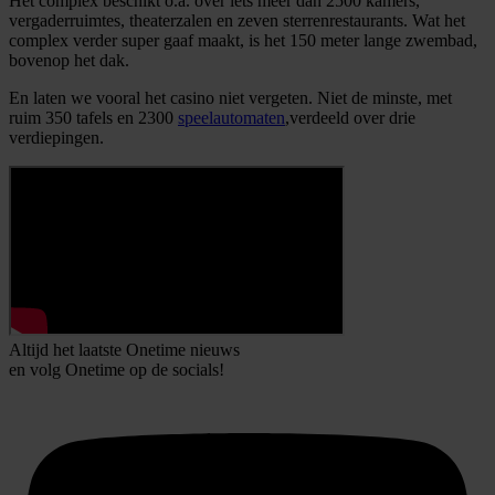
Het complex beschikt o.a. over iets meer dan 2500 kamers,
vergaderruimtes, theaterzalen en zeven sterrenrestaurants. Wat het
complex verder super gaaf maakt, is het 150 meter lange zwembad,
bovenop het dak.
En laten we vooral het casino niet vergeten. Niet de minste, met
ruim 350 tafels en 2300
speelautomaten
,verdeeld over drie
verdiepingen.
Altijd het laatste Onetime nieuws
en volg
Onetime
op de socials!