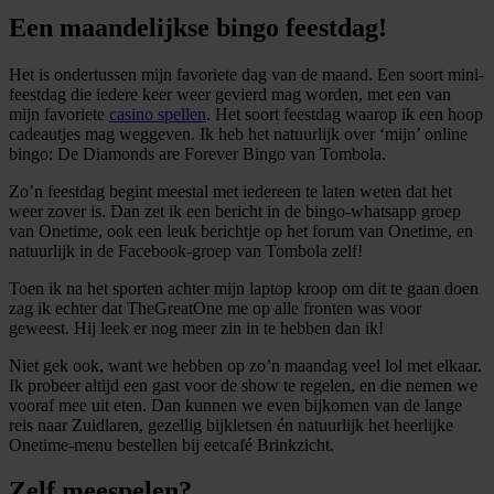
Een maandelijkse bingo feestdag!
Het is ondertussen mijn favoriete dag van de maand. Een soort mini-
feestdag die iedere keer weer gevierd mag worden, met een van
mijn favoriete
casino spellen
. Het soort feestdag waarop ik een hoop
cadeautjes mag weggeven. Ik heb het natuurlijk over ‘mijn’ online
bingo: De Diamonds are Forever Bingo van Tombola.
Zo’n feestdag begint meestal met iedereen te laten weten dat het
weer zover is. Dan zet ik een bericht in de bingo-whatsapp groep
van Onetime, ook een leuk berichtje op het forum van Onetime, en
natuurlijk in de Facebook-groep van Tombola zelf!
Toen ik na het sporten achter mijn laptop kroop om dit te gaan doen
zag ik echter dat TheGreatOne me op alle fronten was voor
geweest. Hij leek er nog meer zin in te hebben dan ik!
Niet gek ook, want we hebben op zo’n maandag veel lol met elkaar.
Ik probeer altijd een gast voor de show te regelen, en die nemen we
vooraf mee uit eten. Dan kunnen we even bijkomen van de lange
reis naar Zuidlaren, gezellig bijkletsen én natuurlijk het heerlijke
Onetime-menu bestellen bij eetcafé Brinkzicht.
Zelf meespelen?