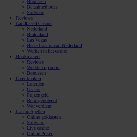
Bonussen
Betaalmethodes
Software
Reviews
Landbased Casino
Nederland
Buitenland
Las Vegas
Beste Casino van Nederland
Werken in het casino
Bookmakers
Reviews
Wedden op sport
Bonussen
Over knaken
Loterijen
Oscars
Prijzengeld
Beursgenoteerd
Wat verdient
Casino Spellen
Online gokkasten
Software
Live casino
Online Poker