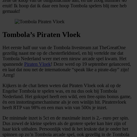
zette de knop van de bingomachine aan, en die zoog nummer 40
eruit! Ik hoop dat ik daar een hoop Tombola spelers blij mee heb
gemaakt!
Tombola’s Piraten Vloek
Het eerste half uur van de Tombola livestream zat TheGreatOne
gezellig naast me op de chesterfieldstoel, en hij vertelde me dat
Tombola Nederland weer met een nieuw arcade spel kwam. Het
spannende
Piraten Vloek
! Deze werd op 19 september gelanceerd,
en laat dat nou net de internationale “speak like a pirate-day” zijn!
Arrrg!
Kijkers in de chat lieten weten dat Piraten Vloek ook al op de
Engelse Tombola te spelen was, en nu dus ook bij Tombola
Nederland. Het gokspel heeft een wild, een free-spins bonus game,
én een instortingsmechanisme als je een winlijn hit. Piratenvloek
heeft RTP van 98% en een max win van 500x je inzet.
De minimale inzet is 5ct en de maximale inzet is 2,- euro per spin.
Dus zowel de kleine spelers als de grotere speler kan hier zijn of
haar kick uithalen. Persoonlijk vind ik het leukste dat je onder het
spinnen op zo’n Tombola arcade spel, ook gezellig in de Tombola