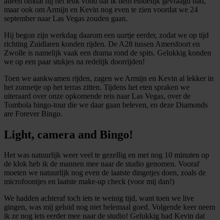
alleen omdat hij het leuk vond dat ik hem eindelijk gevraagd had,
maar ook om Armijn en Kevin nog even te zien voordat we 24
september naar Las Vegas zouden gaan.
Hij begon zijn werkdag daarom een uurtje eerder, zodat we op tijd
richting Zuidlaren konden rijden. De A28 tussen Amersfoort en
Zwolle is namelijk vaak een drama rond de spits. Gelukkig konden
we op een paar stukjes na redelijk doorrijden!
Toen we aankwamen rijden, zagen we Armijn en Kevin al lekker in
het zonnetje op het terras zitten. Tijdens het eten spraken we
uiteraard over onze opkomende reis naar Las Vegas, over de
Tombola bingo-tour die we daar gaan beleven, en deze Diamonds
are Forever Bingo.
Light, camera and Bingo!
Het was natuurlijk weer veel te gezellig en met nog 10 minuten op
de klok heb ik de mannen mee naar de studio genomen. Vooraf
moeten we natuurlijk nog even de laatste dingetjes doen, zoals de
microfoontjes en laatste make-up check (voor mij dan!)
We hadden achteraf toch iets te weinig tijd, want toen we live
gingen, was mij geluid nog niet helemaal goed. Volgende keer neem
ik ze nog iets eerder mee naar de studio! Gelukkig had Kevin dat