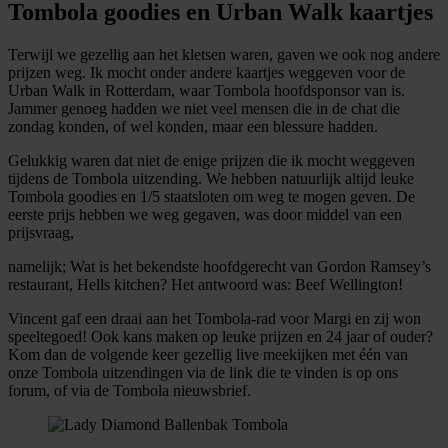
Tombola goodies en Urban Walk kaartjes
verzameld op basis van uw gebruik van hun services.
Terwijl we gezellig aan het kletsen waren, gaven we ook nog andere
prijzen weg
. Ik mocht onder andere kaartjes weggeven voor de
Urban Walk in Rotterdam,
waar Tombola hoofdsponsor van is.
Jammer genoeg hadden we niet veel mensen die in de chat die
zondag konden, of wel konden, maar een blessure hadden.
Gelukkig waren dat niet de enige prijzen die ik mocht weggeven
tijdens de Tombola uitzending. We hebben natuurlijk altijd leuke
Tombola goodies
en 1/5 staatsloten
om weg te mogen geven.
De
eerste
prijs
hebben we weg gegaven, was door middel van een
prijsvraag,
namelijk; Wat is het bekendste hoofdgerecht van Gordon Ramsey’s
restaurant, Hells kitchen? Het antwoord was: Beef Wellington!
Vincent gaf een draai aan het Tombola-rad voor Margi en zij won
speeltegoed! Ook kans maken op leuke prijzen en 24 jaar of ouder?
Kom dan de volgende keer gezellig live meekijken met één van
onze Tombola uitzendingen via de link die te vinden is op ons
forum, of via de Tombola nieuwsbrief.