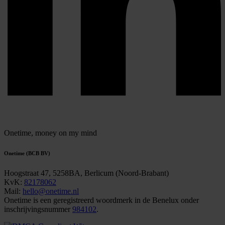
Onetime,
money on my mind
Onetime (BCB BV)
Hoogstraat 47, 5258BA, Berlicum (Noord-Brabant)
KvK:
82178062
Mail:
hello@onetime.nl
Onetime is een geregistreerd woordmerk in de Benelux onder
inschrijvingsnummer
984102
.