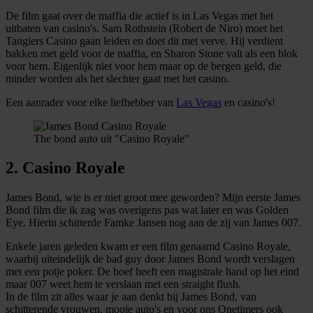
De film gaat over de maffia die actief is in Las Vegas met het
uitbaten van casino's. Sam Rothstein (Robert de Niro) moet het
Tangiers Casino gaan leiden en doet dit met verve. Hij verdient
bakken met geld voor de maffia, en Sharon Stone valt als een blok
voor hem. Eigenlijk niet voor hem maar op de bergen geld, die
minder worden als het slechter gaat met het casino.
Een aanrader voor elke liefhebber van
Las Vegas
en casino's!
The bond auto uit "Casino Royale"
2. Casino Royale
James Bond, wie is er niet groot mee geworden? Mijn eerste James
Bond film die ik zag was overigens pas wat later en was Golden
Eye. Hierin schitterde Famke Jansen nog aan de zij van James 007.
Enkele jaren geleden kwam er een film genaamd Casino Royale,
waarbij uiteindelijk de bad guy door James Bond wordt verslagen
met een potje poker. De boef heeft een magistrale hand op het eind
maar 007 weet hem te verslaan met een straight flush.
In de film zit alles waar je aan denkt bij James Bond, van
schitterende vrouwen, mooie auto's en voor ons Onetimers ook