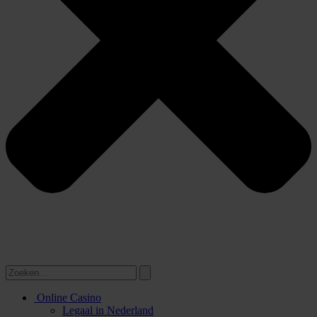
Online Casino
Legaal in Nederland