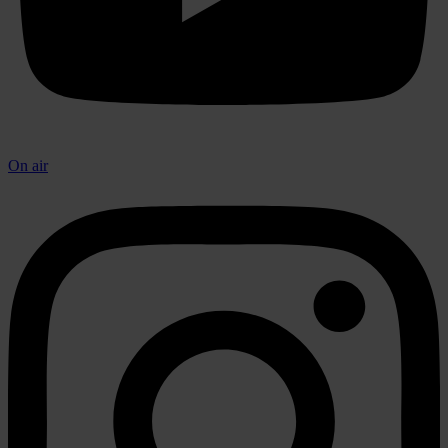
On air