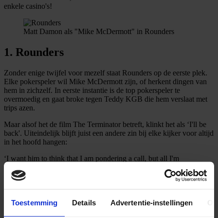
enkele casino's!
Matt Damon als "Mike McDermott" in Rounders
1. Rounders
Zonder enige twijfel voor mezelf staat Rounders op de eerste plek.
Elke pokerspeler wil Mike McDermott zijn, of herkent dingen van
hem in zichzelf. In eerste instantie is de top pokerspeler te
overmoedig en gaat broke tegen Teddy KGB die hem verslaat met
trips azen.
Maar alsof het de film The Terminator betreft, klinkt het als ‘I'll be
back'. Uiteindelijk blijft juist een andere zin bij elke kijker voor altijd
in het hoofd hangen:
‘I want him to think that I am pondering a call, but all I'm
really thinkin' about is Vegas and the fuckin' Mirage'
De World Series of Poker is waar elke pokerspeler van droomt en zo
ook Mike (Matt Damon). We zien nog beelden van Jackie Chan die
de WSOP wint, en even later zal Mike ook vertellen over de keer
Toestemming
Details
Advertentie-instellingen
Ov
dat hij met Jackie Chan aan de pokertafel zit in
Atlantic City
.