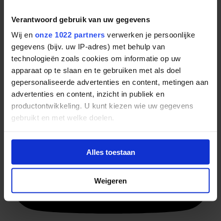
Ik heb deze film meerdere keren gezien maar nu ik aan het typen
ben heb ik al weer zin om hem opnieuw te bekijken!
Verantwoord gebruik van uw gegevens
Altijd het laatste Onetime nieuws
Wij en
onze 1022 partners
verwerken je persoonlijke
en volg
Onetime
op de socials!
gegevens (bijv. uw IP-adres) met behulp van
technologieën zoals cookies om informatie op uw
apparaat op te slaan en te gebruiken met als doel
gepersonaliseerde advertenties en content, metingen aan
advertenties en content, inzicht in publiek en
productontwikkeling. U kunt kiezen wie uw gegevens
gebruikt en met welke doelen.
Als u het toestaat, willen we ook graag:
Alles toestaan
Informatie verzamelen over uw geografische
locatie, die tot een paar meter nauwkeurig kan zijn
Uw apparaat identificeren door het actief te
Weigeren
scannen op specifieke eigenschappen (fingerprinting)
Lees meer over hoe uw persoonlijke gegevens worden
verwerkt en stel uw voorkeuren in het
detailgedeelte
in.