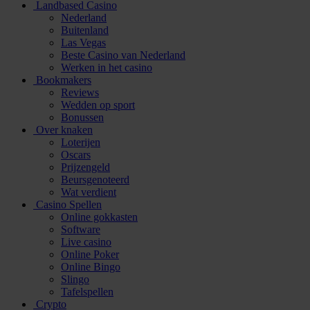
Landbased Casino
Nederland
Buitenland
Las Vegas
Beste Casino van Nederland
Werken in het casino
Bookmakers
Reviews
Wedden op sport
Bonussen
Over knaken
Loterijen
Oscars
Prijzengeld
Beursgenoteerd
Wat verdient
Casino Spellen
Online gokkasten
Software
Live casino
Online Poker
Online Bingo
Slingo
Tafelspellen
Crypto