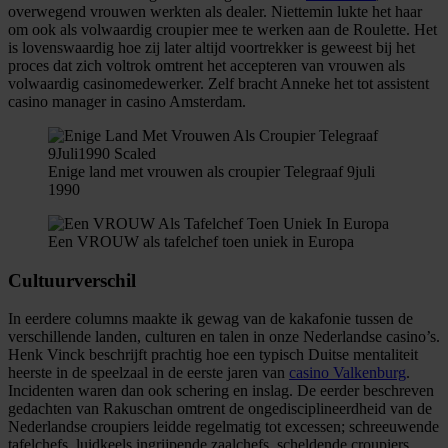
overwegend vrouwen werkten als dealer. Niettemin lukte het haar
om ook als volwaardig croupier mee te werken aan de Roulette. Het
is lovenswaardig hoe zij later altijd voortrekker is geweest bij het
proces dat zich voltrok omtrent het accepteren van vrouwen als
volwaardig casinomedewerker. Zelf bracht Anneke het tot assistent
casino manager in casino Amsterdam.
Enige land met vrouwen als croupier Telegraaf 9juli
1990
Een VROUW als tafelchef toen uniek in Europa
Cultuurverschil
In eerdere columns maakte ik gewag van de kakafonie tussen de
verschillende landen, culturen en talen in onze Nederlandse casino’s.
Henk Vinck beschrijft prachtig hoe een typisch Duitse mentaliteit
heerste in de speelzaal in de eerste jaren van
casino Valkenburg
.
Incidenten waren dan ook schering en inslag. De eerder beschreven
gedachten van Rakuschan omtrent de ongedisciplineerdheid van de
Nederlandse croupiers leidde regelmatig tot excessen; schreeuwende
tafelchefs, luidkeels ingrijpende zaalchefs, scheldende croupiers,