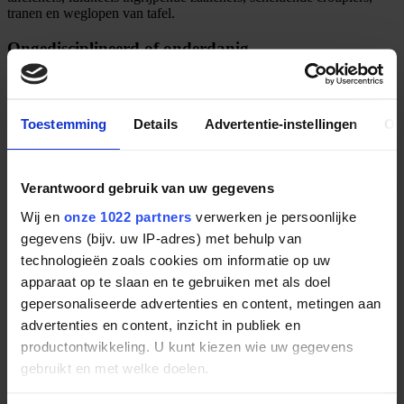
tranen en weglopen van tafel.
Ongedisciplineerd of onderdanig
Ik moet bekennen dat er inderdaad duidelijke verschillen zijn in de
cultuur en mentaliteit van de verschillende Europeanen. Daar waar
een Oostenrijker een Nederlander ongedisciplineerd noemt, vinden
Toestemming
Details
Advertentie-instellingen
Ov
wij als door VOC en vechtend tegen de elementen gevormd
handelsvolkje dat vele mede-Europeanen te snel het hoofd buigen.
Daar waar anderen zeggen: ‘Ja meneer’, zegt de Nederlander: ‘Ja,
maar’.. Doch is het niet juist déze mentaliteit die een klein land groot
Verantwoord gebruik van uw gegevens
heeft gemaakt?
Wij en
onze 1022 partners
verwerken je persoonlijke
gegevens (bijv. uw IP-adres) met behulp van
Nieuwsblad van het Noorden 26 jan '91
technologieën zoals cookies om informatie op uw
apparaat op te slaan en te gebruiken met als doel
Gooi en Eemlander
gepersonaliseerde advertenties en content, metingen aan
advertenties en content, inzicht in publiek en
Eerste croupiers september 1976
productontwikkeling. U kunt kiezen wie uw gegevens
gebruikt en met welke doelen.
Altijd het laatste Onetime nieuws
en volg
Onetime
op de socials!