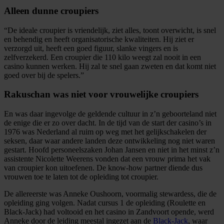
Alleen dunne croupiers
“De ideale croupier is vriendelijk, ziet alles, toont overwicht, is snel
en behendig en heeft organisatorische kwaliteiten. Hij ziet er
verzorgd uit, heeft een goed figuur, slanke vingers en is
zelfverzekerd. Een croupier die 110 kilo weegt zal nooit in een
casino kunnen werken. Hij zal te snel gaan zweten en dat komt niet
goed over bij de spelers.”
Rakuschan was niet voor vrouwelijke croupiers
En was daar ingevolge de geldende cultuur in z’n geboorteland niet
de enige die er zo over dacht. In de tijd van de start der casino’s in
1976 was Nederland al ruim op weg met het gelijkschakelen der
seksen, daar waar andere landen deze ontwikkeling nog niet waren
gestart. Hoofd personeelszaken Johan Jansen en niet in het minst z’n
assistente Nicolette Weerens vonden dat een vrouw prima het vak
van croupier kon uitoefenen. De know-how partner diende dus
vrouwen toe te laten tot de opleiding tot croupier.
De allereerste was Anneke Oushoorn, voormalig stewardess, die de
opleiding ging volgen. Nadat cursus 1 de opleiding (Roulette en
Black-Jack) had voltooid en het casino in Zandvoort opende, werd
Anneke door de leiding meestal ingezet aan de
Black-Jack
, waar