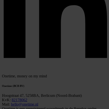
Onetime,
money on my mind
Onetime (BCB BV)
Hoogstraat 47, 5258BA, Berlicum (Noord-Brabant)
KvK:
82178062
Mail:
hello@onetime.nl
Onetime is een geregistreerd woordmerk in de Benelux onder