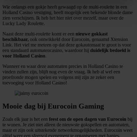
verwerkt en stel uw voorkeuren in het
detailgedeelte
in.
Wie onlangs een gokje heeft gewaagd op de multi-roulette in een
U kunt uw toestemming op elk moment wijzigen of
Holland Casino vestiging, heeft mogelijk een bekende blonde dame
zien verschijnen. Ik heb het hier niet over mezelf, maar over de
intrekken in de Cookieverklaring.
Lucky Lady Roulette.
We gebruiken cookies om content en advertenties te
Naast deze multi-roulette komt er een
nieuwe gokkast
beschikbaar,
ook ontwikkeld door Eurocoin, genaamd Xtension
personaliseren, om functies voor social media te bieden
Link. Het viel me meteen op dat deze gokautomaat te groot is voor
en om ons websiteverkeer te analyseren. Ook delen we
een standaard automatencasino, waardoor hij
duidelijk bedoeld is
informatie over uw gebruik van onze site met onze
voor Holland Casino
.
partners voor social media, adverteren en analyse. Deze
Wanneer en waar deze automaten precies in Holland Casino te
partners kunnen deze gegevens combineren met andere
vinden zullen zijn, blijft nog even de vraag. Ik heb al wel een
proefronde mogen spelen en volgens mij zijn ze zeker een
informatie die u aan ze heeft verstrekt of die ze hebben
toevoeging voor Holland Casino!
verzameld op basis van uw gebruik van hun services.
Mooie dag bij Eurocoin Gaming
Zoals elk jaar is het een
feest om de open dagen van Eurocoin
bij
te wonen. Je ziet niet alleen de nieuwste gokspellen en automaten,
maar er zijn ook uitstekende netwerkmogelijkheden. Eurocoin weet
altijd weer een sfeervol evenement te organiseren met hapjes,