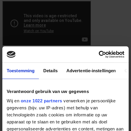
Altijd het laatste Onetime nieuws
en volg
Onetime
op de socials!
Toestemming
Details
Advertentie-instellingen
Ov
Verantwoord gebruik van uw gegevens
Wij en
onze 1022 partners
verwerken je persoonlijke
gegevens (bijv. uw IP-adres) met behulp van
technologieën zoals cookies om informatie op uw
apparaat op te slaan en te gebruiken met als doel
gepersonaliseerde advertenties en content, metingen aan