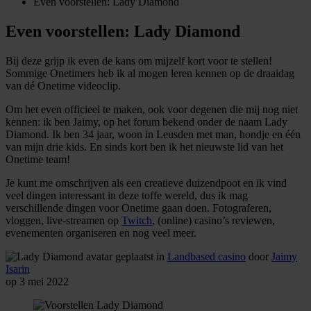
Even voorstellen: Lady Diamond
Even voorstellen: Lady Diamond
Bij deze grijp ik even de kans om mijzelf kort voor te stellen!
Sommige Onetimers heb ik al mogen leren kennen op de draaidag
van dé Onetime videoclip.
Om het even officieel te maken, ook voor degenen die mij nog niet
kennen: ik ben Jaimy, op het forum bekend onder de naam Lady
Diamond. Ik ben 34 jaar, woon in Leusden met man, hondje en één
van mijn drie kids. En sinds kort ben ik het nieuwste lid van het
Onetime team!
Je kunt me omschrijven als een creatieve duizendpoot en ik vind
veel dingen interessant in deze toffe wereld, dus ik mag
verschillende dingen voor Onetime gaan doen. Fotograferen,
vloggen, live-streamen op
Twitch
, (online) casino’s reviewen,
evenementen organiseren en nog veel meer.
geplaatst in
Landbased casino
door
Jaimy
Isarin
op 3 mei 2022