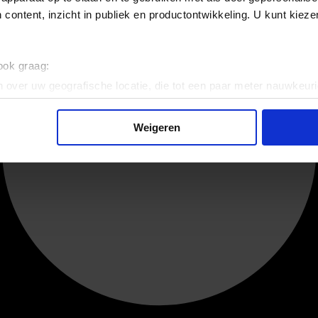
 content, inzicht in publiek en productontwikkeling. U kunt kiez
 ook graag:
 over uw geografische locatie, die tot een paar meter nauwkeuri
eren door het actief te scannen op specifieke eigenschappen (fing
onlijke gegevens worden verwerkt en stel uw voorkeuren in he
Weigeren
jzigen of intrekken in de Cookieverklaring.
ent en advertenties te personaliseren, om functies voor social
. Ook delen we informatie over uw gebruik van onze site met on
e. Deze partners kunnen deze gegevens combineren met andere i
erzameld op basis van uw gebruik van hun services.