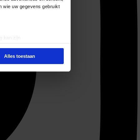
en wie uw gegevens gebruikt
g kan zijn
erprinting)
t
detailgedeelte
in. U kunt uw
Alles toestaan
 media te bieden en om ons
ze partners voor social
nformatie die u aan ze heeft