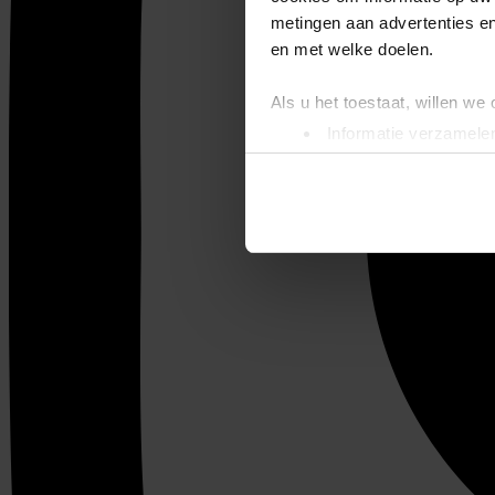
metingen aan advertenties en
en met welke doelen.
Als u het toestaat, willen we
Informatie verzamelen
Uw apparaat identific
Lees meer over hoe uw perso
toestemming op elk moment wi
We gebruiken cookies om cont
websiteverkeer te analyseren
media, adverteren en analys
verstrekt of die ze hebben v