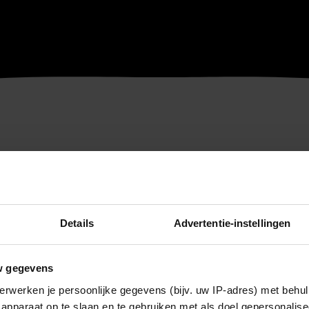
Details
Advertentie-instellingen
w gegevens
erwerken je persoonlijke gegevens (bijv. uw IP-adres) met behul
apparaat op te slaan en te gebruiken met als doel gepersonalise