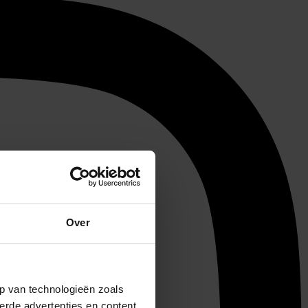
Over
p van technologieën zoals
erde advertenties en content,