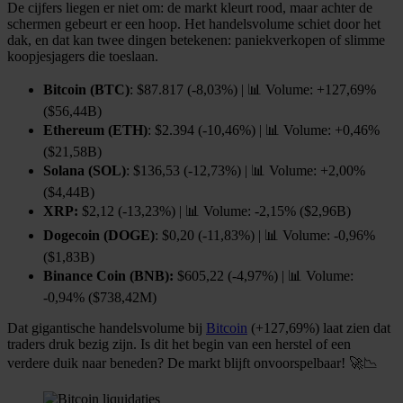
De cijfers liegen er niet om: de markt kleurt rood, maar achter de
schermen gebeurt er een hoop. Het handelsvolume schiet door het
dak, en dat kan twee dingen betekenen: paniekverkopen of slimme
koopjesjagers die toeslaan.
Bitcoin (BTC)
: $87.817 (-8,03%) | 📊 Volume: +127,69%
($56,44B)
Ethereum (ETH)
: $2.394 (-10,46%) | 📊 Volume: +0,46%
($21,58B)
Solana (SOL)
: $136,53 (-12,73%) | 📊 Volume: +2,00%
($4,44B)
XRP:
$2,12 (-13,23%) | 📊 Volume: -2,15% ($2,96B)
Dogecoin (DOGE)
: $0,20 (-11,83%) | 📊 Volume: -0,96%
($1,83B)
Binance Coin (BNB):
$605,22 (-4,97%) | 📊 Volume:
-0,94% ($738,42M)
Dat gigantische handelsvolume bij
Bitcoin
(+127,69%) laat zien dat
traders druk bezig zijn. Is dit het begin van een herstel of een
verdere duik naar beneden? De markt blijft onvoorspelbaar! 🚀📉