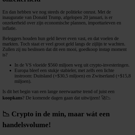
En dan hebben we nog steeds de politieke onrust. Met de
inauguratie van Donald Trump, afgelopen 20 januari, is er
onzekerheid over zijn economische plannen, importtarieven en
inflatie.
Beleggers houden hun geld liever even vast, en dat voelen de
markten. Toch staat er veel groot geld langs de zijlijn te wachten.
Zullen zij nu beslissen dat dit een mooi, goedkoop instap moment
is?
In de VS vloeide $560 miljoen weg uit crypto-investeringen.
Europa bleef een stukje stabieler, met zelfs een lichte
instroom: Duitsland (+$30,5 miljoen) en Zwitserland (+$15,8
miljoen).
Is dit het begin van een lange neerwaartse trend of juist een
koopkans
? De komende dagen gaan dat uitwijzen! 🚀📉
📉 Crypto in de min, maar wát een
handelsvolume!