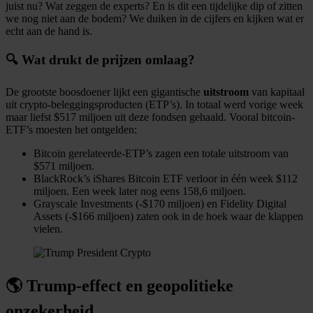
juist nu? Wat zeggen de experts? En is dit een tijdelijke dip of zitten
we nog niet aan de bodem? We duiken in de cijfers en kijken wat er
echt aan de hand is.
🔍 Wat drukt de prijzen omlaag?
De grootste boosdoener lijkt een gigantische
uitstroom
van kapitaal
uit crypto-beleggingsproducten (ETP’s). In totaal werd vorige week
maar liefst $517 miljoen uit deze fondsen gehaald. Vooral bitcoin-
ETF’s moesten het ontgelden:
Bitcoin gerelateerde-ETP’s zagen een totale uitstroom van
$571 miljoen.
BlackRock’s iShares Bitcoin ETF verloor in één week $112
miljoen. Een week later nog eens 158,6 miljoen.
Grayscale Investments (-$170 miljoen) en Fidelity Digital
Assets (-$166 miljoen) zaten ook in de hoek waar de klappen
vielen.
🌎 Trump-effect en geopolitieke
onzekerheid