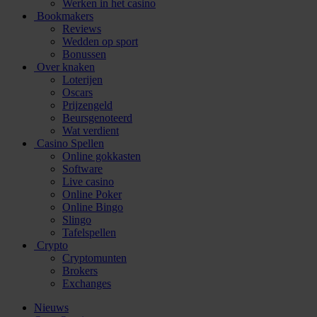
Werken in het casino
Bookmakers
Reviews
Wedden op sport
Bonussen
Over knaken
Loterijen
Oscars
Prijzengeld
Beursgenoteerd
Wat verdient
Casino Spellen
Online gokkasten
Software
Live casino
Online Poker
Online Bingo
Slingo
Tafelspellen
Crypto
Cryptomunten
Brokers
Exchanges
Nieuws