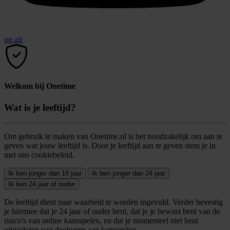
on air
Welkom bij Onetime
Wat is je leeftijd?
Om gebruik te maken van Onetime.nl is het noodzakelijk om aan te
geven wat jouw leeftijd is. Door je leeftijd aan te geven stem je in
met ons cookiebeleid.
Ik ben jonger dan 18 jaar
Ik ben jonger dan 24 jaar
Ik ben 24 jaar of ouder
De leeftijd dient naar waarheid te worden ingevuld. Verder bevestig
je hiermee dat je 24 jaar of ouder bent, dat je je bewust bent van de
risico's van online kansspelen, en dat je momenteel niet bent
uitgesloten van deelname aan kansspelen.