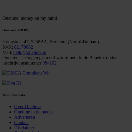
Onetime,
money on my mind
Onetime (BCB BV)
Hoogstraat 47, 5258BA, Berlicum (Noord-Brabant)
KvK:
82178062
Mail:
hello@onetime.nl
Onetime is een geregistreerd woordmerk in de Benelux onder
inschrijvingsnummer
984102
.
Meer informatie
Over Onetime
Onetime in de media
Adverteren
Contact
Disclaimer