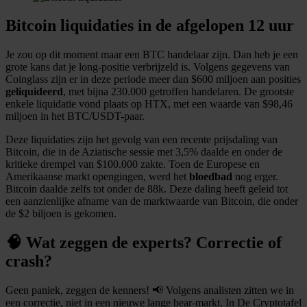
Bitcoin liquidaties in de afgelopen 12 uur
Je zou op dit moment maar een BTC handelaar zijn. Dan heb je een
grote kans dat je long-positie verbrijzeld is. Volgens gegevens van
Coinglass zijn er in deze periode meer dan $600 miljoen aan posities
geliquideerd
, met bijna 230.000 getroffen handelaren. De grootste
enkele liquidatie vond plaats op HTX, met een waarde van $98,46
miljoen in het BTC/USDT-paar.
Deze liquidaties zijn het gevolg van een recente prijsdaling van
Bitcoin, die in de Aziatische sessie met 3,5% daalde en onder de
kritieke drempel van $100.000 zakte. Toen de Europese en
Amerikaanse markt opengingen, werd het
bloedbad
nog erger.
Bitcoin daalde zelfs tot onder de 88k. Deze daling heeft geleid tot
een aanzienlijke afname van de marktwaarde van Bitcoin, die onder
de $2 biljoen is gekomen.
🧠 Wat zeggen de experts? Correctie of
crash?
Geen paniek, zeggen de kenners! 📢 Volgens analisten zitten we in
een correctie, niet in een nieuwe lange bear-markt. In De Cryptotafel