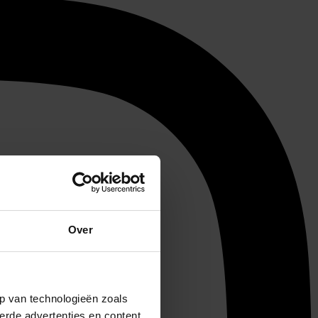
Over
p van technologieën zoals
erde advertenties en content,