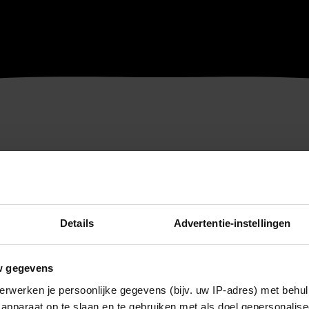
Details
Advertentie-instellingen
w gegevens
erwerken je persoonlijke gegevens (bijv. uw IP-adres) met behul
apparaat op te slaan en te gebruiken met als doel gepersonalise