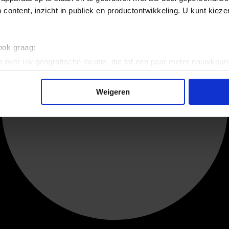
 content, inzicht in publiek en productontwikkeling. U kunt kiez
 ook graag:
 over uw geografische locatie, die tot een paar meter nauwkeuri
eren door het actief te scannen op specifieke eigenschappen (fing
onlijke gegevens worden verwerkt en stel uw voorkeuren in he
Weigeren
jzigen of intrekken in de Cookieverklaring.
ent en advertenties te personaliseren, om functies voor social
. Ook delen we informatie over uw gebruik van onze site met on
e. Deze partners kunnen deze gegevens combineren met andere i
erzameld op basis van uw gebruik van hun services.