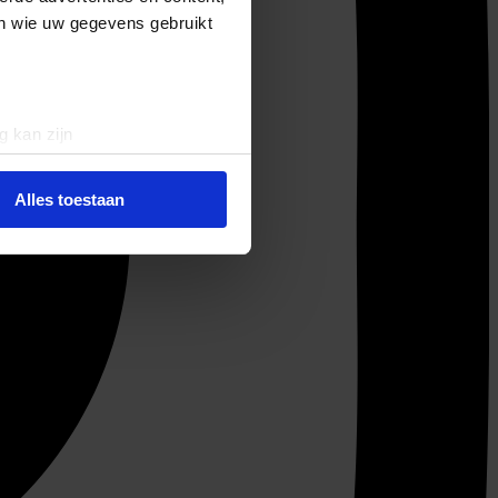
en wie uw gegevens gebruikt
g kan zijn
erprinting)
t
detailgedeelte
in. U kunt uw
Alles toestaan
 media te bieden en om ons
ze partners voor social
nformatie die u aan ze heeft