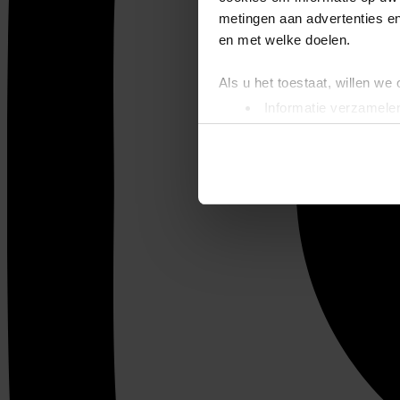
metingen aan advertenties en
en met welke doelen.
Als u het toestaat, willen we
Informatie verzamelen
Uw apparaat identific
Lees meer over hoe uw perso
toestemming op elk moment wi
We gebruiken cookies om cont
websiteverkeer te analyseren
media, adverteren en analys
verstrekt of die ze hebben v