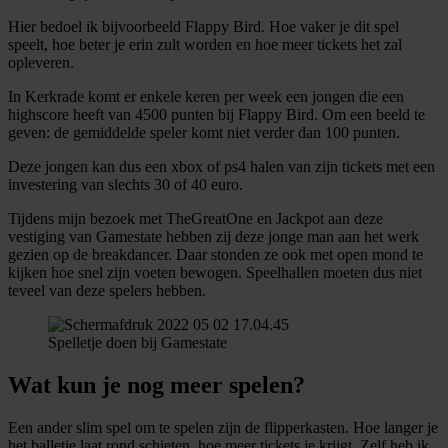
Hier bedoel ik bijvoorbeeld Flappy Bird. Hoe vaker je dit spel
speelt, hoe beter je erin zult worden en hoe meer tickets het zal
opleveren.
In Kerkrade komt er enkele keren per week een jongen die een
highscore heeft van 4500 punten bij Flappy Bird. Om een beeld te
geven: de gemiddelde speler komt niet verder dan 100 punten.
Deze jongen kan dus een xbox of ps4 halen van zijn tickets met een
investering van slechts 30 of 40 euro.
Tijdens mijn bezoek met TheGreatOne en Jackpot aan deze
vestiging van Gamestate hebben zij deze jonge man aan het werk
gezien op de breakdancer. Daar stonden ze ook met open mond te
kijken hoe snel zijn voeten bewogen. Speelhallen moeten dus niet
teveel van deze spelers hebben.
Spelletje doen bij Gamestate
Wat kun je nog meer spelen?
Een ander slim spel om te spelen zijn de flipperkasten. Hoe langer je
het balletje laat rond schieten, hoe meer tickets je krijgt. Zelf heb ik