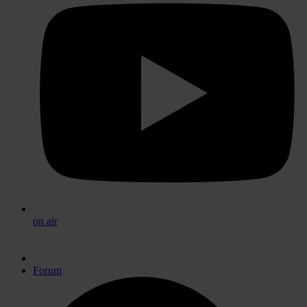
on air
Forum