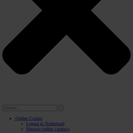
Online Casino
Legaal in Nederland
Nieuwe online casino's