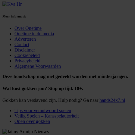
Meer informatie
Over Onetime
Onetime in de media
Adverteren
Contact
Disclaimer
Cookiebeleid
Privacybeleid
Algemene Voorwaarden
Deze boodschap mag niet gedeeld worden met minderjarigen.
Wat kost gokken jou? Stop op tijd. 18+.
Gokken kan verslavend zijn. Hulp nodig? Ga naar
hands24x7.nl
Tips voor verantwoord spelen
Veilig Spelen – Kansspelautoriteit
Open over gokken