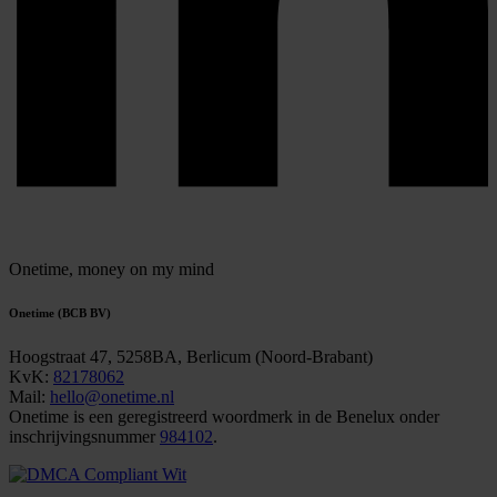
Onetime,
money on my mind
Onetime (BCB BV)
Hoogstraat 47, 5258BA, Berlicum (Noord-Brabant)
KvK:
82178062
Mail:
hello@onetime.nl
Onetime is een geregistreerd woordmerk in de Benelux onder
inschrijvingsnummer
984102
.