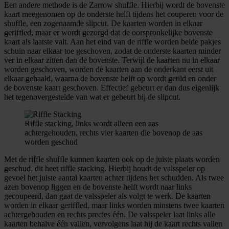
Een andere methode is de Zarrow shuffle. Hierbij wordt de bovenste
kaart meegenomen op de onderste helft tijdens het couperen voor de
shuffle, een zogenaamde slipcut. De kaarten worden in elkaar
geriffled, maar er wordt gezorgd dat de oorspronkelijke bovenste
kaart als laatste valt. Aan het eind van de riffle worden beide pakjes
schuin naar elkaar toe geschoven, zodat de onderste kaarten minder
ver in elkaar zitten dan de bovenste. Terwijl de kaarten nu in elkaar
worden geschoven, worden de kaarten aan de onderkant eerst uit
elkaar gehaald, waarna de bovenste helft op wordt getild en onder
de bovenste kaart geschoven. Effectief gebeurt er dan dus eigenlijk
het tegenovergestelde van wat er gebeurt bij de slipcut.
Riffle stacking, links wordt alleen een aas
achtergehouden, rechts vier kaarten die bovenop de aas
worden geschud
Met de riffle shuffle kunnen kaarten ook op de juiste plaats worden
geschud, dit heet riffle stacking. Hierbij houdt de valsspeler op
gevoel het juiste aantal kaarten achter tijdens het schudden. Als twee
azen bovenop liggen en de bovenste helft wordt naar links
gecoupeerd, dan gaat de valsspeler als volgt te werk. De kaarten
worden in elkaar geriffled, maar links worden minstens twee kaarten
achtergehouden en rechts precies één. De valsspeler laat links alle
kaarten behalve één vallen, vervolgens laat hij de kaart rechts vallen