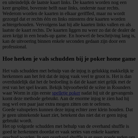
en uiteindelijk de laatste kaart links. De kaarten worden nog een
keer gesplitst, bovenste helft naar links, onderste naar rechts.
Wederom worden de kaarten in elkaar geriffled, maar nu wordt
gezorgd dat er rechts één en links minstens drie kaarten worden
achtergehouden. Vervolgens laat hij alle kaarten links vallen en als
laatste de kaart rechts. De kaarten liggen nu weer zo dat de dealer de
azen krijgt in een heads-up game. En hoewel de beschrijving lang is,
kan de uitvoering binnen enkele seconden gedaan zijn door een
professional.
Hoe herken je vals schudden bij je poker home game
Het vals schudden met behulp van de injog is gelukkig makkelijk te
herkennen aan het feit dat de injog vaak veel te groot is. Het is dan
overduidelijk dat het de bedoeling is dat de kaart niet gelijk met de
rest van het spel kwam. Bekijk bijvoorbeeld de scène in Rounders
waar Worm in zijn eerste
spelletje poker
nadat hij uit de gevangenis
komt deze methode gebruikt. Aan de enorme injog te zien had hij
nog wel een paar jaar extra mogen zitten om te oefenen.
Goede valsspelers kunnen deze injog echter zeer klein houden. Dat
je geen uitstekende kaart ziet, betekent dus niet dat er geen injog
gebruikt wordt.
Het op volgorde schudden met behulp van de overhand shuffle is
goed te herkennen doordat er vaak series van enkele kaarten
geschud worden. In een overhand shuffle is er geen goede reden om