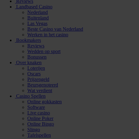
Reviews
Landbased Casino
Nederland
Buitenland
Las Vegas
Beste Casino van Nederland
Werken in het casino
Bookmakers
Reviews
Wedden op sport
Bonussen
Over knaken
Loterijen
Oscars
Prijzengeld
Beursgenoteerd
Wat verdient
Casino Spellen
Online gokkasten
Software
Live casino
Online Poker
Online Bingo
Slingo
Tafelspellen