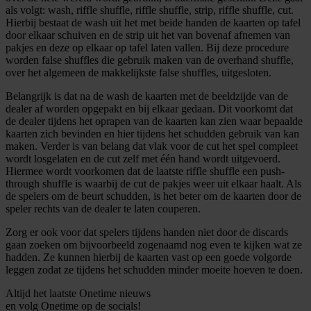
als volgt: wash, riffle shuffle, riffle shuffle, strip, riffle shuffle, cut.
Hierbij bestaat de wash uit het met beide handen de kaarten op tafel
door elkaar schuiven en de strip uit het van bovenaf afnemen van
pakjes en deze op elkaar op tafel laten vallen. Bij deze procedure
worden false shuffles die gebruik maken van de overhand shuffle,
over het algemeen de makkelijkste false shuffles, uitgesloten.
Belangrijk is dat na de wash de kaarten met de beeldzijde van de
dealer af worden opgepakt en bij elkaar gedaan. Dit voorkomt dat
de dealer tijdens het oprapen van de kaarten kan zien waar bepaalde
kaarten zich bevinden en hier tijdens het schudden gebruik van kan
maken. Verder is van belang dat vlak voor de cut het spel compleet
wordt losgelaten en de cut zelf met één hand wordt uitgevoerd.
Hiermee wordt voorkomen dat de laatste riffle shuffle een push-
through shuffle is waarbij de cut de pakjes weer uit elkaar haalt. Als
de spelers om de beurt schudden, is het beter om de kaarten door de
speler rechts van de dealer te laten couperen.
Zorg er ook voor dat spelers tijdens handen niet door de discards
gaan zoeken om bijvoorbeeld zogenaamd nog even te kijken wat ze
hadden. Ze kunnen hierbij de kaarten vast op een goede volgorde
leggen zodat ze tijdens het schudden minder moeite hoeven te doen.
Altijd het laatste Onetime nieuws
en volg
Onetime
op de socials!