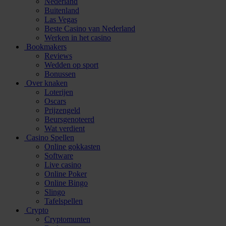
Nederland
Buitenland
Las Vegas
Beste Casino van Nederland
Werken in het casino
Bookmakers
Reviews
Wedden op sport
Bonussen
Over knaken
Loterijen
Oscars
Prijzengeld
Beursgenoteerd
Wat verdient
Casino Spellen
Online gokkasten
Software
Live casino
Online Poker
Online Bingo
Slingo
Tafelspellen
Crypto
Cryptomunten