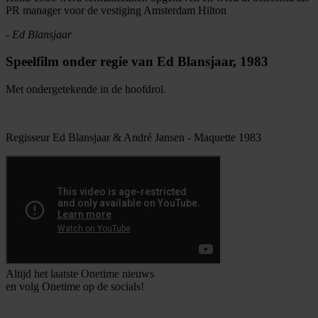
PR manager voor de vestiging Amsterdam Hilton
We gebruiken cookies om content en advertenties te
personaliseren, om functies voor social media te bieden
- Ed Blansjaar
en om ons websiteverkeer te analyseren. Ook delen we
Speelfilm onder regie van Ed Blansjaar, 1983
informatie over uw gebruik van onze site met onze
partners voor social media, adverteren en analyse. Deze
Met ondergetekende in de hoofdrol.
partners kunnen deze gegevens combineren met andere
informatie die u aan ze heeft verstrekt of die ze hebben
verzameld op basis van uw gebruik van hun services.
Regisseur Ed Blansjaar & André Jansen - Maquette 1983
Altijd het laatste Onetime nieuws
en volg
Onetime
op de socials!