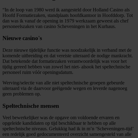
“In de loop van 1980 werd ik aangesteld door Holland Casino als
Hoofd Formatiezaken, standplaats hoofdkantoor in Hoofddorp. Tot
dan was ik vanaf de opening in 1979 werkzaam geweest als chef
personeelszaken van casino Scheveningen in het Kurhaus.
Nieuwe casino's
Deze nieuwe tijdelijke functie was noodzakelijk in verband met de
komende uitbreiding en dat vereiste uiteraard de nodige mankracht.
Dat betekende dat formatiezaken verantwoordelijk was voor het
tijdig gereed hebben van zowel het niet- alsook het speltechnische
personeel ruim vóór openingsdatum.
Werving/selectie van alle niet speltechnische groepen gebeurde
uiteraard via de daarvoor geëigende wegen en leverde nagenoeg
geen problemen op.
Speltechnische mens
en
Veel bewerkelijker was de opgave om voldoende ervaren en
opgeleide kandidaten op tijd beschikbaar te hebben op alle
speltechnische niveaus. Gelukkig had ik in m’n ‘Scheveningen-tijd’
een redelijk goed gedocumenteerd overzicht samengesteld van alle