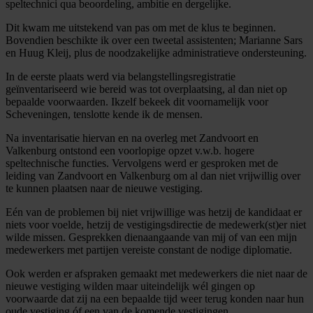
speltechnici qua beoordeling, ambitie en dergelijke.
Dit kwam me uitstekend van pas om met de klus te beginnen.
Bovendien beschikte ik over een tweetal assistenten; Marianne Sars
en Huug Kleij, plus de noodzakelijke administratieve ondersteuning.
In de eerste plaats werd via belangstellingsregistratie
geïnventariseerd wie bereid was tot overplaatsing, al dan niet op
bepaalde voorwaarden. Ikzelf bekeek dit voornamelijk voor
Scheveningen, tenslotte kende ik de mensen.
Na inventarisatie hiervan en na overleg met Zandvoort en
Valkenburg ontstond een voorlopige opzet v.w.b. hogere
speltechnische functies. Vervolgens werd er gesproken met de
leiding van Zandvoort en Valkenburg om al dan niet vrijwillig over
te kunnen plaatsen naar de nieuwe vestiging.
Eén van de problemen bij niet vrijwillige was hetzij de kandidaat er
niets voor voelde, hetzij de vestigingsdirectie de medewerk(st)er niet
wilde missen. Gesprekken dienaangaande van mij of van een mijn
medewerkers met partijen vereiste constant de nodige diplomatie.
Ook werden er afspraken gemaakt met medewerkers die niet naar de
nieuwe vestiging wilden maar uiteindelijk wél gingen op
voorwaarde dat zij na een bepaalde tijd weer terug konden naar hun
oude vestiging óf een van de komende vestigingen.