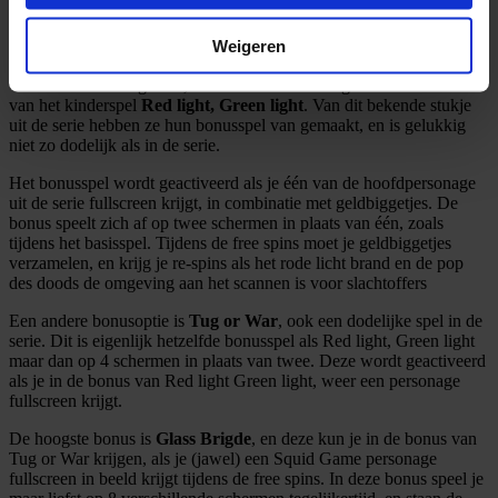
locatie, die tot een paar meter nauwkeurig kan zijn
Verschillende bonusopties in Squid Game
Uw apparaat identificeren door het actief te
Weigeren
scannen op specifieke eigenschappen (fingerprinting)
Wie de serie heeft gezien, kent ook het huiveringwekkende variant
Lees meer over hoe uw persoonlijke gegevens worden
van het kinderspel
Red light, Green light
. Van dit bekende stukje
verwerkt en stel uw voorkeuren in het
detailgedeelte
in.
uit de serie hebben ze hun bonusspel van gemaakt, en is gelukkig
niet zo dodelijk als in de serie.
U kunt uw toestemming op elk moment wijzigen of
intrekken in de Cookieverklaring.
Het bonusspel wordt geactiveerd als je één van de hoofdpersonage
uit de serie fullscreen krijgt, in combinatie met geldbiggetjes. De
bonus speelt zich af op twee schermen in plaats van één, zoals
We gebruiken cookies om content en advertenties te
tijdens het basisspel. Tijdens de free spins moet je geldbiggetjes
personaliseren, om functies voor social media te bieden
verzamelen, en krijg je re-spins als het rode licht brand en de pop
des doods de omgeving aan het scannen is voor slachtoffers
en om ons websiteverkeer te analyseren. Ook delen we
informatie over uw gebruik van onze site met onze
Een andere bonusoptie is
Tug or War
, ook een dodelijke spel in de
partners voor social media, adverteren en analyse. Deze
serie. Dit is eigenlijk hetzelfde bonusspel als Red light, Green light
maar dan op 4 schermen in plaats van twee. Deze wordt geactiveerd
partners kunnen deze gegevens combineren met andere
als je in de bonus van Red light Green light, weer een personage
informatie die u aan ze heeft verstrekt of die ze hebben
fullscreen krijgt.
verzameld op basis van uw gebruik van hun services.
De hoogste bonus is
Glass Brigde
, en deze kun je in de bonus van
Tug or War krijgen, als je (jawel) een Squid Game personage
fullscreen in beeld krijgt tijdens de free spins. In deze bonus speel je