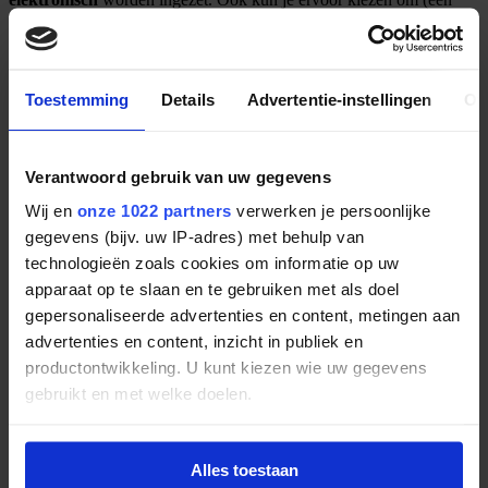
deel van) de winst erbij op te laten tellen, en het ziet er ook nog eens
mooi uit.
Toestemming
Details
Advertentie-instellingen
Ov
Netflix Squid Game gokautomaat van
Light & Wonder
Verantwoord gebruik van uw gegevens
Wie de afgelopen tijd niet onder een steen heeft geleefd, kent vast en
Wij en
onze 1022 partners
verwerken je persoonlijke
zeker de best bekeken Netflix serie “Squid Game”. In de Koreaanse
gegevens (bijv. uw IP-adres) met behulp van
serie doet hoofdpersoon Seong Gi-hun, gokverslaafd (oh de ironie)
en verkerend in diepe schulden, mee aan een mysterieus survivalspel
technologieën zoals cookies om informatie op uw
waarbij hij een flink geldbedrag kan winnen. Het blijkt een spel op
apparaat op te slaan en te gebruiken met als doel
leven en dood te zijn, waarbij de winnaar 33 miljoen kan winnen.
gepersonaliseerde advertenties en content, metingen aan
Er komt in 2024 een deel twee uit, en dat zal alleen maar bijdragen
advertenties en content, inzicht in publiek en
aan de
populariteit
van de serie. Het is dan ook niet zo gek dat de
productontwikkeling. U kunt kiezen wie uw gegevens
immens populaire serie nu een eigen gokautomaat heeft gekregen.
Dit prachtige casinospel maakte in 2023 op de Globel Gaming Expo
gebruikt en met welke doelen.
zijn debuut, en werd in 2024 nog eens extra onder de aandacht
gebracht op de ICE London. Het is de bedoeling dat deze gave
Als u het toestaat, willen we ook graag:
gokautomaat dit jaar de casinovloer op gaat.
Alles toestaan
Informatie verzamelen over uw geografische