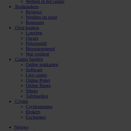
Werken in het casino
Bookmakers
Reviews
Wedden op sport
Bonussen
Over knaken
Loterijen
Oscars
Prijzengeld
Beursgenoteerd
Wat verdient
Casino Spellen
Online gokkasten
Software
Live casino
Online Poker
Online Bingo
Slingo
Tafelspellen
Crypto
Cryptomunten
Brokers
Exchanges
Nieuws