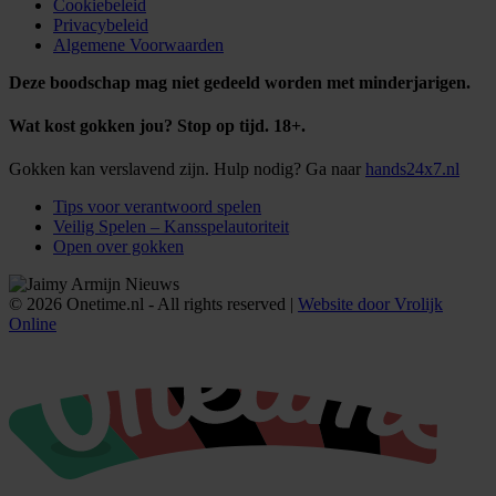
Cookiebeleid
Privacybeleid
Algemene Voorwaarden
Deze boodschap mag niet gedeeld worden met minderjarigen.
Wat kost gokken jou? Stop op tijd. 18+.
Gokken kan verslavend zijn. Hulp nodig? Ga naar
hands24x7.nl
Tips voor verantwoord spelen
Veilig Spelen – Kansspelautoriteit
Open over gokken
© 2026 Onetime.nl - All rights reserved |
Website door Vrolijk
Online