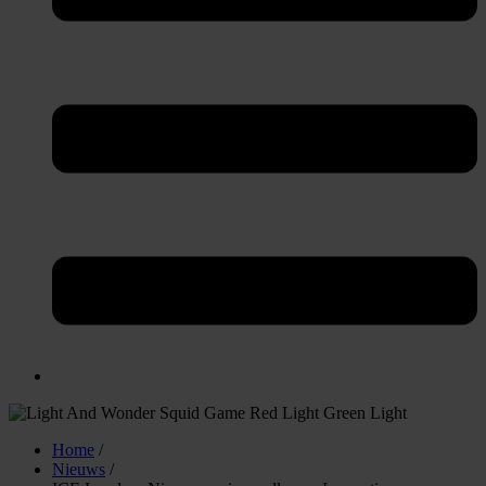
Home
/
Nieuws
/