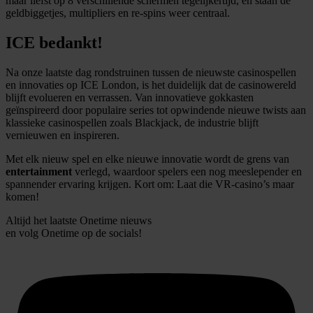
maar liefst op 8 verschillende schermen tegelijkertijd, en staan de
geldbiggetjes, multipliers en re-spins weer centraal.
ICE bedankt!
Na onze laatste dag rondstruinen tussen de nieuwste casinospellen
en innovaties op ICE London, is het duidelijk dat de casinowereld
blijft evolueren en verrassen. Van innovatieve gokkasten
geïnspireerd door populaire series tot opwindende nieuwe twists aan
klassieke casinospellen zoals Blackjack, de industrie blijft
vernieuwen en inspireren.
Met elk nieuw spel en elke nieuwe innovatie wordt de grens van
entertainment
verlegd, waardoor spelers een nog meeslepender en
spannender ervaring krijgen. Kort om: Laat die VR-casino’s maar
komen!
Altijd het laatste Onetime nieuws
en volg
Onetime
op de socials!