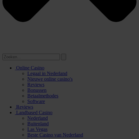
Online Casino
Legaal in Nederland
Nieuwe online casino's
Reviews
Bonussen
Betaalmethodes
Software
Reviews
Landbased Casino
Nederland
Buitenland
Las Vegas
Beste Casino van Nederland