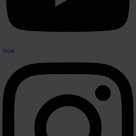
On air