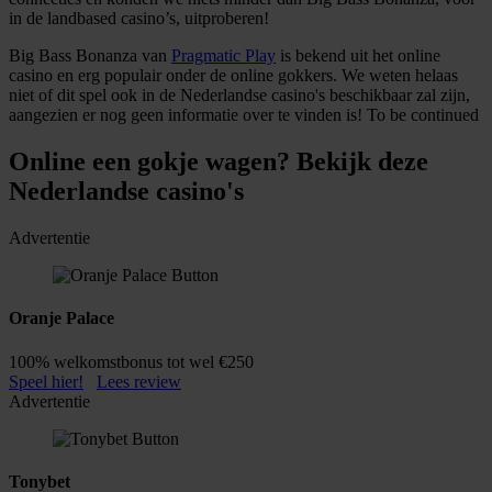
in de landbased casino’s, uitproberen!
Big Bass Bonanza van
Pragmatic Play
is bekend uit het online
casino en erg populair onder de online gokkers. We weten helaas
niet of dit spel ook in de Nederlandse casino's beschikbaar zal zijn,
aangezien er nog geen informatie over te vinden is! To be continued
Online een gokje wagen? Bekijk deze
Nederlandse casino's
Advertentie
Oranje Palace
100% welkomstbonus tot wel €250
Speel hier!
Lees review
Advertentie
Tonybet