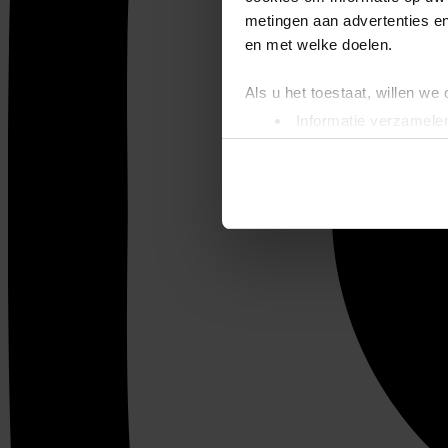
metingen aan advertenties en
en met welke doelen.
Als u het toestaat, willen we
Informatie verzamelen
Uw apparaat identific
Lees meer over hoe uw perso
toestemming op elk moment wi
We gebruiken cookies om cont
websiteverkeer te analyseren
media, adverteren en analys
verstrekt of die ze hebben v