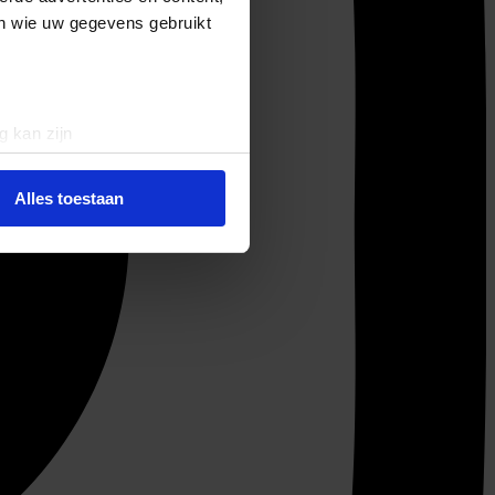
en wie uw gegevens gebruikt
g kan zijn
erprinting)
t
detailgedeelte
in. U kunt uw
Alles toestaan
 media te bieden en om ons
ze partners voor social
nformatie die u aan ze heeft