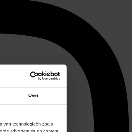
Over
p van technologieën zoals
erde advertenties en content,