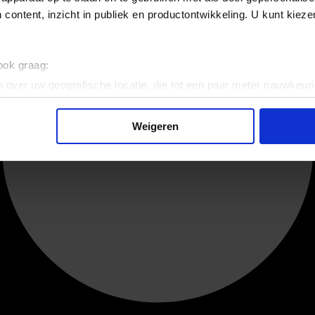
 content, inzicht in publiek en productontwikkeling. U kunt kiez
 ook graag:
 over uw geografische locatie, die tot een paar meter nauwkeuri
eren door het actief te scannen op specifieke eigenschappen (fing
onlijke gegevens worden verwerkt en stel uw voorkeuren in he
Weigeren
jzigen of intrekken in de Cookieverklaring.
ent en advertenties te personaliseren, om functies voor social
. Ook delen we informatie over uw gebruik van onze site met on
e. Deze partners kunnen deze gegevens combineren met andere i
erzameld op basis van uw gebruik van hun services.