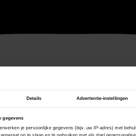
Details
Advertentie-instellingen
w gegevens
erwerken je persoonlijke gegevens (bijv. uw IP-adres) met behul
apparaat op te slaan en te gebruiken met als doel gepersonalise