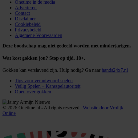
Onetime in de media
Adverteren
Contact
Disclaimer
Cookiebeleid
Privacybeleid
Algemene Voorwaarden
Deze boodschap mag niet gedeeld worden met minderjarigen.
Wat kost gokken jou? Stop op tijd. 18+.
Gokken kan verslavend zijn. Hulp nodig? Ga naar
hands24x7.nl
Tips voor verantwoord spelen
Veilig Spelen – Kansspelautoriteit
Open over gokken
© 2026 Onetime.nl - All rights reserved |
Website door Vrolijk
Online