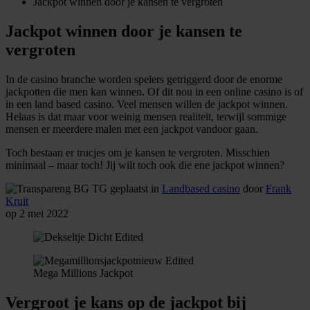
Jackpot winnen door je kansen te vergroten
Jackpot winnen door je kansen te
vergroten
In de casino branche worden spelers getriggerd door de enorme
jackpotten die men kan winnen. Of dit nou in een online casino is of
in een land based casino. Veel mensen willen de jackpot winnen.
Helaas is dat maar voor weinig mensen realiteit, terwijl sommige
mensen er meerdere malen met een jackpot vandoor gaan.
Toch bestaan er trucjes om je kansen te vergroten. Misschien
minimaal – maar toch! Jij wilt toch ook die ene jackpot winnen?
geplaatst in
Landbased casino
door
Frank
Kruit
op 2 mei 2022
Mega Millions Jackpot
Vergroot je kans op de jackpot bij