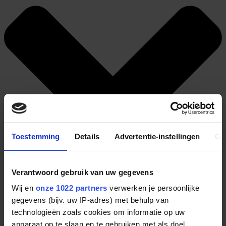
Toestemming
Details
Advertentie-instellingen
Ov
Verantwoord gebruik van uw gegevens
Wij en
onze 1022 partners
verwerken je persoonlijke
gegevens (bijv. uw IP-adres) met behulp van
technologieën zoals cookies om informatie op uw
apparaat op te slaan en te gebruiken met als doel