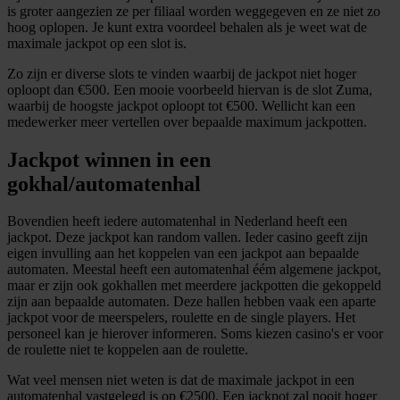
is groter aangezien ze per filiaal worden weggegeven en ze niet zo
hoog oplopen. Je kunt extra voordeel behalen als je weet wat de
maximale jackpot op een slot is.
Zo zijn er diverse slots te vinden waarbij de jackpot niet hoger
oploopt dan €500. Een mooie voorbeeld hiervan is de slot Zuma,
waarbij de hoogste jackpot oploopt tot €500. Wellicht kan een
medewerker meer vertellen over bepaalde maximum jackpotten.
Jackpot winnen in een
gokhal/automatenhal
Bovendien heeft iedere automatenhal in Nederland heeft een
jackpot. Deze jackpot kan random vallen. Ieder casino geeft zijn
eigen invulling aan het koppelen van een jackpot aan bepaalde
automaten. Meestal heeft een automatenhal éém algemene jackpot,
maar er zijn ook gokhallen met meerdere jackpotten die gekoppeld
zijn aan bepaalde automaten. Deze hallen hebben vaak een aparte
jackpot voor de meerspelers, roulette en de single players. Het
personeel kan je hierover informeren. Soms kiezen casino's er voor
de roulette niet te koppelen aan de roulette.
Wat veel mensen niet weten is dat de maximale jackpot in een
automatenhal vastgelegd is op €2500. Een jackpot zal nooit hoger