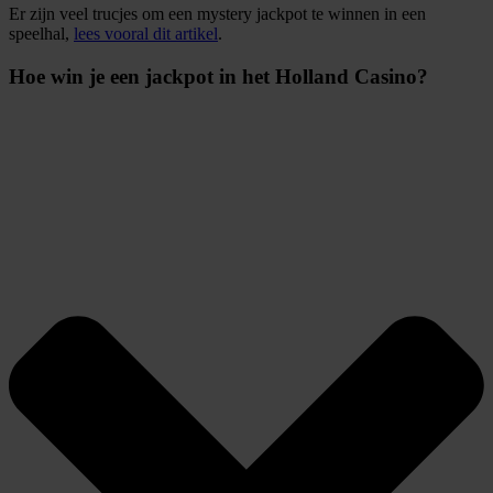
Er zijn veel trucjes om een mystery jackpot te winnen in een
speelhal,
lees vooral dit artikel
.
Hoe win je een jackpot in het Holland Casino?