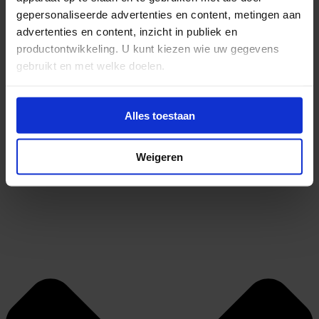
gepersonaliseerde advertenties en content, metingen aan
advertenties en content, inzicht in publiek en
productontwikkeling. U kunt kiezen wie uw gegevens
Vanaf 1 oktober 2021 kan je het boek, 'Hoe versla je het Oneline
gebruikt en met welke doelen.
casino verslaan' uit via de
uitgeverij SlagBoom
. Een betere
investering ga je niet vinden als je echt een grotere kans wilt maken
om een jackpot te hitten.
Als u het toestaat, willen we ook graag:
Alles toestaan
Informatie verzamelen over uw geografische
Hoe kan je het beste een mystery jackpot winnen?
locatie, die tot een paar meter nauwkeurig kan zijn
Uw apparaat identificeren door het actief te
Weigeren
scannen op specifieke eigenschappen (fingerprinting)
Lees meer over hoe uw persoonlijke gegevens worden
verwerkt en stel uw voorkeuren in het
detailgedeelte
in.
U kunt uw toestemming op elk moment wijzigen of
intrekken in de Cookieverklaring.
We gebruiken cookies om content en advertenties te
personaliseren, om functies voor social media te bieden
en om ons websiteverkeer te analyseren. Ook delen we