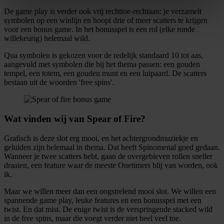
Lees meer over hoe uw persoonlijke gegevens worden
De game play is verder ook vrij rechttoe-rechtaan: je verzamelt
verwerkt en stel uw voorkeuren in het
detailgedeelte
in.
symbolen op een winlijn en hoopt drie of meer scatters te krijgen
U kunt uw toestemming op elk moment wijzigen of
voor een bonus game. In het bonusspel is een rol (elke ronde
intrekken in de Cookieverklaring.
willekeurig) helemaal wild.
Qua symbolen is gekozen voor de redelijk standaard 10 tot aas,
We gebruiken cookies om content en advertenties te
aangevuld met symbolen die bij het thema passen: een gouden
tempel, een totem, een gouden munt en een luipaard. De scatters
personaliseren, om functies voor social media te bieden
bestaan uit de woorden 'free spins'.
en om ons websiteverkeer te analyseren. Ook delen we
informatie over uw gebruik van onze site met onze
partners voor social media, adverteren en analyse. Deze
Wat vinden wij van Spear of Fire?
partners kunnen deze gegevens combineren met andere
informatie die u aan ze heeft verstrekt of die ze hebben
Grafisch is deze slot erg mooi, en het achtergrondmuziekje en
verzameld op basis van uw gebruik van hun services.
geluiden zijn helemaal in thema. Dat heeft Spinomenal goed gedaan.
Wanneer je twee scatters hebt, gaan de overgebleven rollen sneller
draaien, een feature waar de meeste Onetimers blij van worden, ook
ik.
Maar we willen meer dan een oogstrelend mooi slot. We willen een
spannende game play, leuke features en een bonusspel met een
twist. En dat mist. De enige twist is de verspringende stacked wild
in de free spins, maar die voegt verder niet heel veel toe.