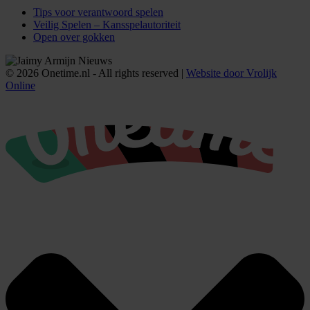
Tips voor verantwoord spelen
Veilig Spelen – Kansspelautoriteit
Open over gokken
© 2026 Onetime.nl - All rights reserved |
Website door Vrolijk
Online