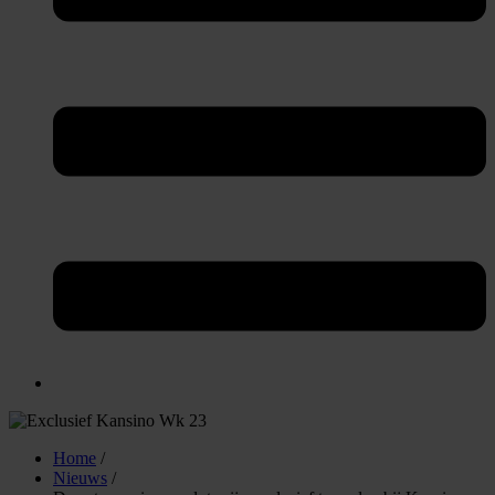
Home
/
Nieuws
/