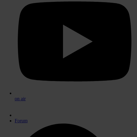
on air
Forum