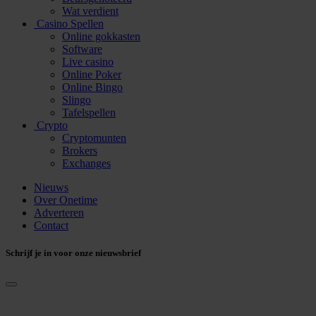
Wat verdient
Casino Spellen
Online gokkasten
Software
Live casino
Online Poker
Online Bingo
Slingo
Tafelspellen
Crypto
Cryptomunten
Brokers
Exchanges
Nieuws
Over Onetime
Adverteren
Contact
Schrijf je in voor onze nieuwsbrief