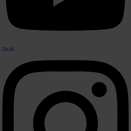
On air