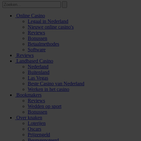
Online Casino
Legaal in Nederland
Nieuwe online casino's
Reviews
Bonussen
Betaalmethodes
Software
Reviews
Landbased Casino
Nederland
Buitenland
Las Vegas
Beste Casino van Nederland
Werken in het casino
Bookmakers
Reviews
Wedden op sport
Bonussen
Over knaken
Loterijen
Oscars
Prijzengeld
Beursgenoteerd