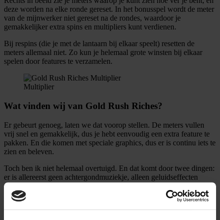
Rechts in beeld zie je meters waarop je kunt zien hoe ver je bent, en
deze worden na elke ronde gereset. In het bonusspel wordt de meter
van de mijnwerker niet gereset na de rondes, waardoor je
gemakkelijker extra spins en multipliers kunt verdienen.
Bij respins (die je met de lantaarn bij elkaar speelt) resetten de
meters allemaal niet. Zo kun je helemaal grote winsten bij elkaar
spelen door features te verzamelen.
Multiplier
Wat vinden wij van Gold Rush Riches?
Er gebeurt genoeg, laten we dat voorop stellen. De meters vullen
vrij snel en gemakkelijk, dus je hebt eenvoudig een extra feature te
pakken. En die komen met speciale graphics, dus er is continu iets te
zien en beleven.
Toch ben ik niet helemaal overtuigd. En dat komt door twee dingen:
er is allereerst geen achtergondmuziekje, alleen geluidseffecten
tijdens het draaien. Die zijn prima, maar vallen zo ook extra op en
gaan vrij snel vervelen.
Ten tweede duurt het draaien bijzonder lang en is er geen