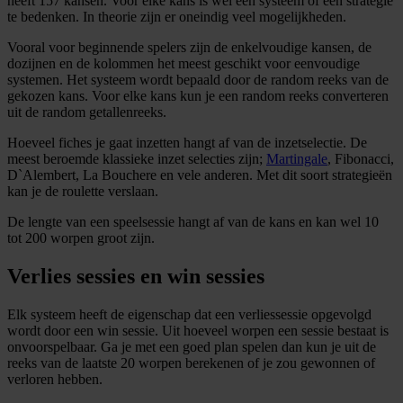
heeft 157 kansen. Voor elke kans is wel een systeem of een strategie
te bedenken. In theorie zijn er oneindig veel mogelijkheden.
Vooral voor beginnende spelers zijn de enkelvoudige kansen, de
dozijnen en de kolommen het meest geschikt voor eenvoudige
systemen. Het systeem wordt bepaald door de random reeks van de
gekozen kans. Voor elke kans kun je een random reeks converteren
uit de random getallenreeks.
Hoeveel fiches je gaat inzetten hangt af van de inzetselectie. De
meest beroemde klassieke inzet selecties zijn;
Martingale
, Fibonacci,
D`Alembert, La Bouchere en vele anderen. Met dit soort strategieën
kan je de roulette verslaan.
De lengte van een speelsessie hangt af van de kans en kan wel 10
tot 200 worpen groot zijn.
Verlies sessies en win sessies
Elk systeem heeft de eigenschap dat een verliessessie opgevolgd
wordt door een win sessie. Uit hoeveel worpen een sessie bestaat is
onvoorspelbaar. Ga je met een goed plan spelen dan kun je uit de
reeks van de laatste 20 worpen berekenen of je zou gewonnen of
verloren hebben.