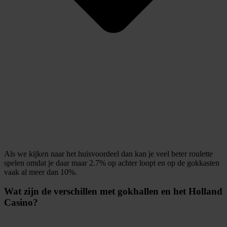
Als we kijken naar het huisvoordeel dan kan je veel beter roulette
spelen omdat je daar maar 2.7% op achter loopt en op de gokkasten
vaak al meer dan 10%.
Wat zijn de verschillen met gokhallen en het Holland
Casino?