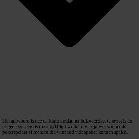
Het antwoord is nee en komt omdat het huisvoordeel te groot is en
er geen systeem is die altijd blijft werken. Er zijn wel winnende
pokerspelers of mensen die winnend videopoker kunnen spelen.