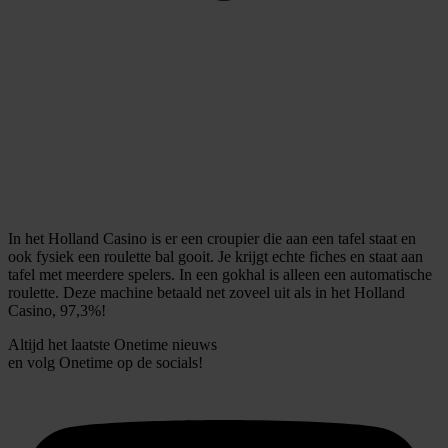
In het Holland Casino is er een croupier die aan een tafel staat en
ook fysiek een roulette bal gooit. Je krijgt echte fiches en staat aan
tafel met meerdere spelers. In een gokhal is alleen een automatische
roulette. Deze machine betaald net zoveel uit als in het Holland
Casino, 97,3%!
Altijd het laatste Onetime nieuws
en volg
Onetime
op de socials!