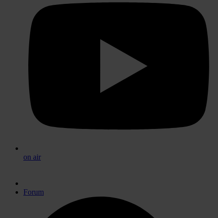
on air
Forum