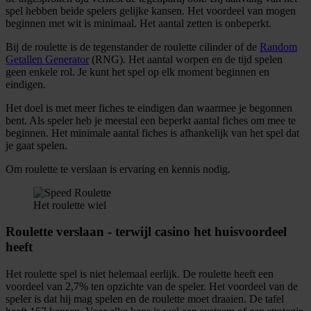
spel hebben beide spelers gelijke kansen. Het voordeel van mogen
beginnen met wit is minimaal. Het aantal zetten is onbeperkt.
Bij de roulette is de tegenstander de roulette cilinder of de
Random
Getallen Generator
(RNG). Het aantal worpen en de tijd spelen
geen enkele rol. Je kunt het spel op elk moment beginnen en
eindigen.
Het doel is met meer fiches te eindigen dan waarmee je begonnen
bent. Als speler heb je meestal een beperkt aantal fiches om mee te
beginnen. Het minimale aantal fiches is afhankelijk van het spel dat
je gaat spelen.
Om roulette te verslaan is ervaring en kennis nodig.
Het roulette wiel
Roulette verslaan - terwijl casino het huisvoordeel
heeft
Het roulette spel is niet helemaal eerlijk. De roulette heeft een
voordeel van 2,7% ten opzichte van de speler. Het voordeel van de
speler is dat hij mag spelen en de roulette moet draaien. De tafel