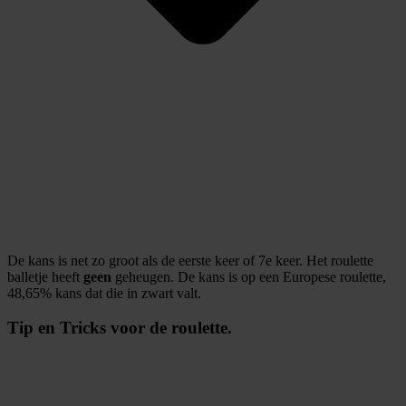
informatie over uw gebruik van onze site met onze
partners voor social media, adverteren en analyse. Deze
partners kunnen deze gegevens combineren met andere
informatie die u aan ze heeft verstrekt of die ze hebben
verzameld op basis van uw gebruik van hun services.
De kans is net zo groot als de eerste keer of 7e keer. Het roulette
balletje heeft
geen
geheugen. De kans is op een Europese roulette,
48,65% kans dat die in zwart valt.
Tip en Tricks voor de roulette.