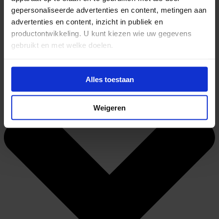
roulette?
gepersonaliseerde advertenties en content, metingen aan
advertenties en content, inzicht in publiek en
productontwikkeling. U kunt kiezen wie uw gegevens
gebruikt en met welke doelen.
Als u het toestaat, willen we ook graag:
Alles toestaan
Informatie verzamelen over uw geografische
locatie, die tot een paar meter nauwkeurig kan zijn
Uw apparaat identificeren door het actief te
Weigeren
scannen op specifieke eigenschappen (fingerprinting)
Lees meer over hoe uw persoonlijke gegevens worden
verwerkt en stel uw voorkeuren in het
detailgedeelte
in.
U kunt uw toestemming op elk moment wijzigen of
intrekken in de Cookieverklaring.
We gebruiken cookies om content en advertenties te
personaliseren, om functies voor social media te bieden
en om ons websiteverkeer te analyseren. Ook delen we