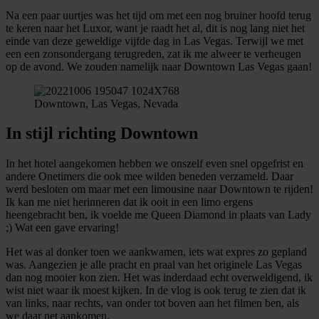
Na een paar uurtjes was het tijd om met een nog bruiner hoofd terug
te keren naar het Luxor, want je raadt het al, dit is nog lang niet het
einde van deze geweldige vijfde dag in Las Vegas. Terwijl we met
een een zonsondergang terugreden, zat ik me alweer te verheugen
op de avond. We zouden namelijk naar Downtown Las Vegas gaan!
Downtown, Las Vegas, Nevada
In stijl richting Downtown
In het hotel aangekomen hebben we onszelf even snel opgefrist en
andere Onetimers die ook mee wilden beneden verzameld. Daar
werd besloten om maar met een limousine naar Downtown te rijden!
Ik kan me niet herinneren dat ik ooit in een limo ergens
heengebracht ben, ik voelde me Queen Diamond in plaats van Lady
;) Wat een gave ervaring!
Het was al donker toen we aankwamen, iets wat expres zo gepland
was. Aangezien je alle pracht en praal van het originele Las Vegas
dan nog mooier kon zien. Het was inderdaad echt overweldigend, ik
wist niet waar ik moest kijken. In de vlog is ook terug te zien dat ik
van links, naar rechts, van onder tot boven aan het filmen ben, als
we daar net aankomen.