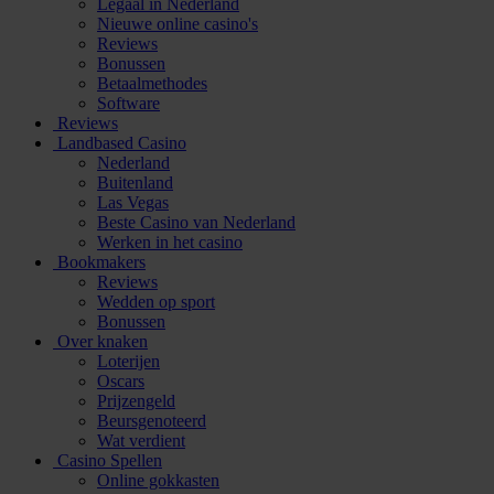
Legaal in Nederland
Nieuwe online casino's
Reviews
Bonussen
Betaalmethodes
Software
Reviews
Landbased Casino
Nederland
Buitenland
Las Vegas
Beste Casino van Nederland
Werken in het casino
Bookmakers
Reviews
Wedden op sport
Bonussen
Over knaken
Loterijen
Oscars
Prijzengeld
Beursgenoteerd
Wat verdient
Casino Spellen
Online gokkasten