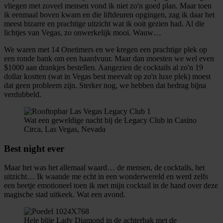
vliegen met zoveel mensen vond ik niet zo'n goed plan. Maar toen
ik eenmaal boven kwam en die liftdeuren opgingen, zag ik daar het
meest bizarre en prachtige uitzicht wat ik ooit gezien had. Al die
lichtjes van Vegas, zo onwerkelijk mooi. Wauw…
We waren met 14 Onetimers en we kregen een prachtige plek op
een ronde bank om een haardvuur. Maar dan moesten we wel even
$1000 aan drankjes bestellen. Aangezien de cocktails al zo'n 19
dollar kostten (wat in Vegas best meevalt op zo'n luxe plek) moest
dat geen probleem zijn. Sterker nog, we hebben dat bedrag bijna
verdubbeld.
Wat een geweldige nacht bij de Legacy Club in Casino
Circa, Las Vegas, Nevada
Best night ever
Maar het was het allemaal waard… de mensen, de cocktails, het
uitzicht… Ik waande me echt in een wonderwereld en werd zelfs
een beetje emotioneel toen ik met mijn cocktail in de hand over deze
magische stad uitkeek. Wat een avond.
Hele blije Lady Diamond in de achterbak met de