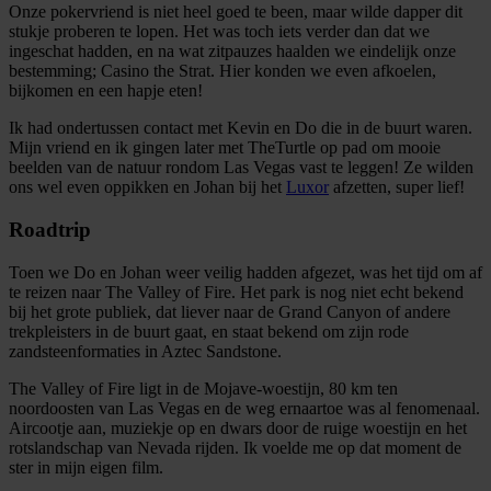
Onze pokervriend is niet heel goed te been, maar wilde dapper dit
stukje proberen te lopen. Het was toch iets verder dan dat we
ingeschat hadden, en na wat zitpauzes haalden we eindelijk onze
bestemming; Casino the Strat. Hier konden we even afkoelen,
bijkomen en een hapje eten!
Ik had ondertussen contact met Kevin en Do die in de buurt waren.
Mijn vriend en ik gingen later met TheTurtle op pad om mooie
beelden van de natuur rondom Las Vegas vast te leggen! Ze wilden
ons wel even oppikken en Johan bij het
Luxor
afzetten, super lief!
Roadtrip
Toen we Do en Johan weer veilig hadden afgezet, was het tijd om af
te reizen naar The Valley of Fire. Het park is nog niet echt bekend
bij het grote publiek, dat liever naar de Grand Canyon of andere
trekpleisters in de buurt gaat, en staat bekend om zijn rode
zandsteenformaties in Aztec Sandstone.
The Valley of Fire ligt in de Mojave-woestijn, 80 km ten
noordoosten van Las Vegas en de weg ernaartoe was al fenomenaal.
Aircootje aan, muziekje op en dwars door de ruige woestijn en het
rotslandschap van Nevada rijden. Ik voelde me op dat moment de
ster in mijn eigen film.