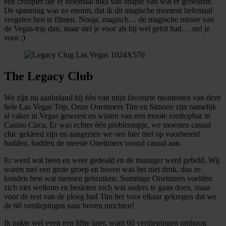
een croupier die er helemaal niks van snapte van wat er gebeurde.
informatie over uw gebruik van onze site met onze
De spanning was zo enorm, dat ik dit magische moment helemaal
partners voor social media, adverteren en analyse. Deze
vergeten ben te filmen. Nouja, magisch… de magische misser van
de Vegas-trip dan, maar stel je voor als hij wel gehit had… stel je
partners kunnen deze gegevens combineren met andere
voor ;)
informatie die u aan ze heeft verstrekt of die ze hebben
verzameld op basis van uw gebruik van hun services.
The Legacy Club
We zijn nu aanbeland bij één van mijn favoriete momenten van deze
hele Las Vegas Trip. Onze Onetimers Tim en Simone zijn namelijk
al vaker in Vegas geweest en wisten van een mooie rooftopbar in
Casino Circa. Er was echter één probleempje, we moesten casual
chic gekleed zijn en aangezien we ons hier niet op voorbereid
hadden, hadden de meeste Onetimers vooral casual aan.
Er werd wat heen en weer gedeald en de manager werd gebeld. Wij
waren met een grote groep en boven was het niet druk, dus ze
konden best wat mensen gebruiken. Sommige Onetimers voelden
zich niet welkom en besloten toch wat anders te gaan doen, maar
voor de rest van de ploeg had Tim het voor elkaar gekregen dat we
de 60 verdiepingen naar boven mochten!
Ik pakte wel even een liftje later, want 60 verdiepingen omhoog