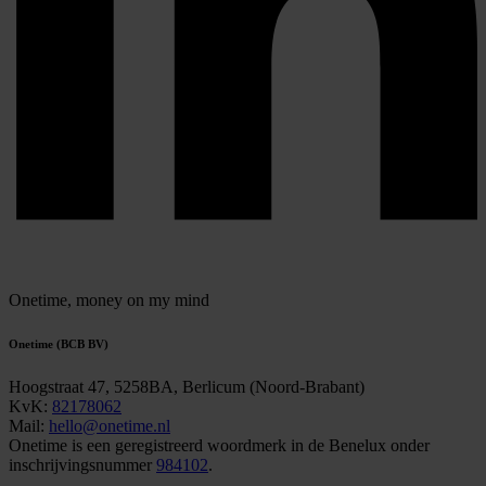
Onetime,
money on my mind
Onetime (BCB BV)
Hoogstraat 47, 5258BA, Berlicum (Noord-Brabant)
KvK:
82178062
Mail:
hello@onetime.nl
Onetime is een geregistreerd woordmerk in de Benelux onder
inschrijvingsnummer
984102
.