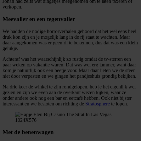
Johan had zelfs wat dingetjes meegenomen om te laten taxeren of
verkopen.
Meevaller en een tegenvaller
We hadden de nodige horrorverhalen gehoord dat het wel eens heel
druk kon zijn en je mogelijk lang in de rij staat te wachten. Maar
daar aangekomen was er geen rij te bekennen, dus dat was een klein
gelukje.
Achteraf was het waarschijnlijk zo rustig omdat de tv-sterren een
paar weken op vakantie waren. Dat was wel erg jammer, want daar
kom je natuurlijk ook een beetje voor. Maar daar lieten we de sfeer
niet door verpesten en we gingen het pandjeshuis grondig bekijken.
Na drie keer de winkel te zijn rondgelopen, heb je het eigenlijk wel
gezien en zijn we even aan de overkant wezen kijken, waar ze
onder andere ook nog een bar en eetcafé hebben. Ook niet bijster
interessant en we besloten om richting de
Stratosphere
te lopen.
Met de benenwagen