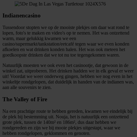
Indianencasino
Tussendoor stopten we op de mooiste plekjes om daar wat rond te
lopen, foto's te maken en video's op te nemen. Het was ontzettend
warm, maar gelukkig kwamen we een
casino/supermarkt/tankstation/eetcafé tegen waar we even konden
afkoelen en wat drinken konden halen. Het was ook meteen het
goedkoopste drinken dat we tot nu toe tegengekomen waren.
Natuurlijk moesten we ook even het casinootje, dat gewoon in de
winkel zat, uitproberen. Het drinken hadden we in elk geval er weer
uit! Voordat we weer onderweg gingen, hebben we nog even in het
winkeltje rondgelopen, dat duidelijk in handen van de indianen was,
aan alle souvenirs te zien.
The Valley of Fire
Na een prachtige route te hebben gereden, kwamen we eindelijk bij
de plek bij bestemming uit. Nouja, het is natuurlijk een ontzettend
grote plek, tussen de 140m² en 186m², dus daar hebben we
rondgereden en zijn we bij mooie plekjes uitgestapt, waar we
hebben rondgelopen, geklommen en genoten.