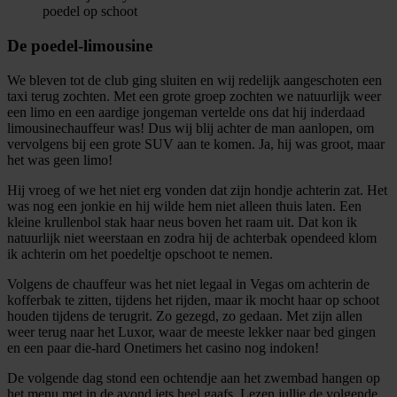
poedel op schoot
De poedel-limousine
We bleven tot de club ging sluiten en wij redelijk aangeschoten een
taxi terug zochten. Met een grote groep zochten we natuurlijk weer
een limo en een aardige jongeman vertelde ons dat hij inderdaad
limousinechauffeur was! Dus wij blij achter de man aanlopen, om
vervolgens bij een grote SUV aan te komen. Ja, hij was groot, maar
het was geen limo!
Hij vroeg of we het niet erg vonden dat zijn hondje achterin zat. Het
was nog een jonkie en hij wilde hem niet alleen thuis laten. Een
kleine krullenbol stak haar neus boven het raam uit. Dat kon ik
natuurlijk niet weerstaan en zodra hij de achterbak opendeed klom
ik achterin om het poedeltje opschoot te nemen.
Volgens de chauffeur was het niet legaal in Vegas om achterin de
kofferbak te zitten, tijdens het rijden, maar ik mocht haar op schoot
houden tijdens de terugrit. Zo gezegd, zo gedaan. Met zijn allen
weer terug naar het Luxor, waar de meeste lekker naar bed gingen
en een paar die-hard Onetimers het casino nog indoken!
De volgende dag stond een ochtendje aan het zwembad hangen op
het menu met in de avond iets heel gaafs. Lezen jullie de volgende