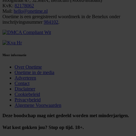
Hoogstraat 47, 5258BA, Berlicum (Noord-Brabant)
KvK:
82178062
Mail:
hello@onetime.nl
Onetime is een geregistreerd woordmerk in de Benelux onder
inschrijvingsnummer
984102
.
Meer informatie
Over Onetime
Onetime in de media
Adverteren
Contact
Disclaimer
Cookiebeleid
Privacybeleid
Algemene Voorwaarden
Deze boodschap mag niet gedeeld worden met minderjarigen.
Wat kost gokken jou? Stop op tijd. 18+.