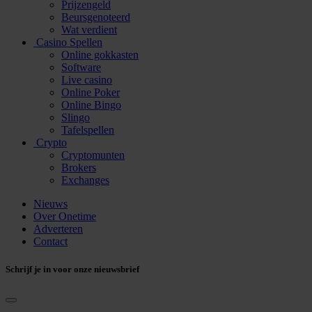
Prijzengeld
Beursgenoteerd
Wat verdient
Casino Spellen
Online gokkasten
Software
Live casino
Online Poker
Online Bingo
Slingo
Tafelspellen
Crypto
Cryptomunten
Brokers
Exchanges
Nieuws
Over Onetime
Adverteren
Contact
Schrijf je in voor onze nieuwsbrief