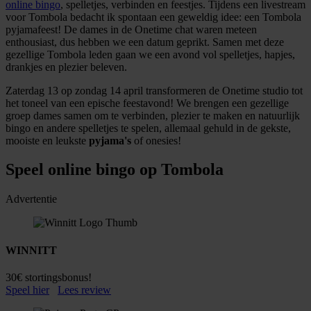
online bingo
, spelletjes, verbinden en feestjes. Tijdens een livestream
voor Tombola bedacht ik spontaan een geweldig idee: een Tombola
pyjamafeest! De dames in de Onetime chat waren meteen
enthousiast, dus hebben we een datum geprikt. Samen met deze
gezellige Tombola leden gaan we een avond vol spelletjes, hapjes,
drankjes en plezier beleven.
Zaterdag 13 op zondag 14 april transformeren de Onetime studio tot
het toneel van een epische feestavond! We brengen een gezellige
groep dames samen om te verbinden, plezier te maken en natuurlijk
bingo en andere spelletjes te spelen, allemaal gehuld in de gekste,
mooiste en leukste
pyjama's
of onesies!
Speel online bingo op Tombola
Advertentie
WINNITT
30€ stortingsbonus!
Speel hier
Lees review