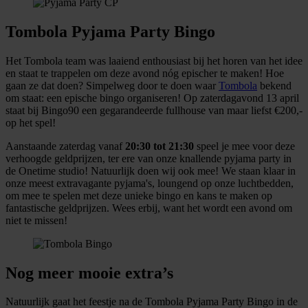
Tombola Pyjama Party Bingo
Het Tombola team was laaiend enthousiast bij het horen van het idee
en staat te trappelen om deze avond nóg epischer te maken! Hoe
gaan ze dat doen? Simpelweg door te doen waar
Tombola
bekend
om staat: een epische bingo organiseren! Op zaterdagavond 13 april
staat bij Bingo90 een gegarandeerde fullhouse van maar liefst €200,-
op het spel!
Aanstaande zaterdag vanaf
20:30 tot 21:30
speel je mee voor deze
verhoogde geldprijzen, ter ere van onze knallende pyjama party in
de Onetime studio! Natuurlijk doen wij ook mee! We staan klaar in
onze meest extravagante pyjama's, loungend op onze luchtbedden,
om mee te spelen met deze unieke bingo en kans te maken op
fantastische geldprijzen. Wees erbij, want het wordt een avond om
niet te missen!
Nog meer mooie extra’s
Natuurlijk gaat het feestje na de Tombola Pyjama Party Bingo in de