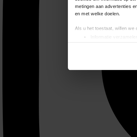
metingen aan advertenties en
en met welke doelen.
Als u het toestaat, willen we
Informatie verzamelen
Uw apparaat identific
Lees meer over hoe uw perso
toestemming op elk moment wi
We gebruiken cookies om cont
websiteverkeer te analyseren
media, adverteren en analys
verstrekt of die ze hebben v