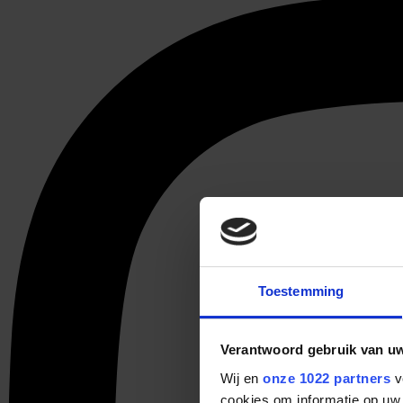
Toestemming
Verantwoord gebruik van u
Wij en
onze 1022 partners
v
cookies om informatie op uw 