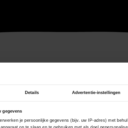
Details
Advertentie-instellingen
w gegevens
erwerken je persoonlijke gegevens (bijv. uw IP-adres) met behul
apparaat op te slaan en te gebruiken met als doel gepersonalise