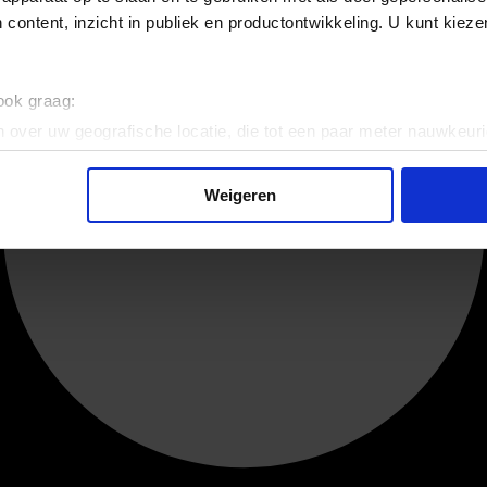
 content, inzicht in publiek en productontwikkeling. U kunt kiez
 ook graag:
 over uw geografische locatie, die tot een paar meter nauwkeuri
eren door het actief te scannen op specifieke eigenschappen (fing
onlijke gegevens worden verwerkt en stel uw voorkeuren in he
Weigeren
jzigen of intrekken in de Cookieverklaring.
ent en advertenties te personaliseren, om functies voor social
. Ook delen we informatie over uw gebruik van onze site met on
e. Deze partners kunnen deze gegevens combineren met andere i
erzameld op basis van uw gebruik van hun services.