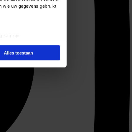
en wie uw gegevens gebruikt
g kan zijn
erprinting)
t
detailgedeelte
in. U kunt uw
Alles toestaan
 media te bieden en om ons
ze partners voor social
nformatie die u aan ze heeft