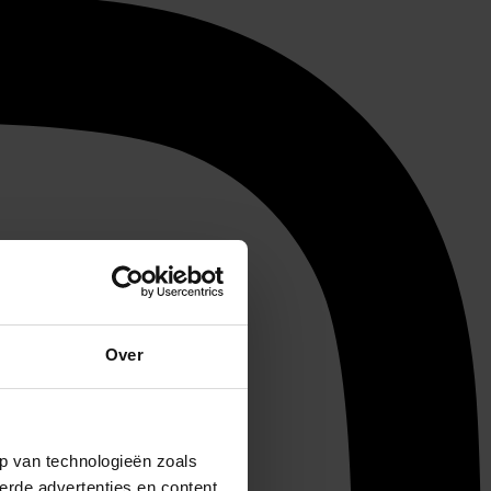
Over
p van technologieën zoals
erde advertenties en content,