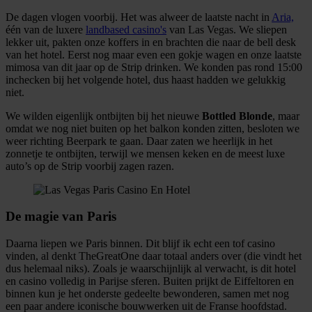
De dagen vlogen voorbij. Het was alweer de laatste nacht in
Aria,
één van de luxere
landbased casino's
van Las Vegas. We sliepen
lekker uit, pakten onze koffers in en brachten die naar de bell desk
van het hotel. Eerst nog maar even een gokje wagen en onze laatste
mimosa van dit jaar op de Strip drinken. We konden pas rond 15:00
inchecken bij het volgende hotel, dus haast hadden we gelukkig
niet.
We wilden eigenlijk ontbijten bij het nieuwe
Bottled Blonde
, maar
omdat we nog niet buiten op het balkon konden zitten, besloten we
weer richting Beerpark te gaan. Daar zaten we heerlijk in het
zonnetje te ontbijten, terwijl we mensen keken en de meest luxe
auto’s op de Strip voorbij zagen razen.
De magie van Paris
Daarna liepen we Paris binnen. Dit blijf ik echt een tof casino
vinden, al denkt TheGreatOne daar totaal anders over (die vindt het
dus helemaal niks). Zoals je waarschijnlijk al verwacht, is dit hotel
en casino volledig in Parijse sferen. Buiten prijkt de Eiffeltoren en
binnen kun je het onderste gedeelte bewonderen, samen met nog
een paar andere iconische bouwwerken uit de Franse hoofdstad.