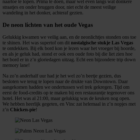
naartoe te lopen. Prima te doen, maar wel even langs wat donkere
straatjes en onder bruggen door, niet echt de meest veilige
wandeling in het donker, achteraf gezien.
De neon lichten van het oude Vegas
Gelukkig kwamen we veilig aan, en de neonlichtjes stonden ons toe
te shinen. Het was supertof om dit
nostalgische stukje Las Vegas
te ontdekken. Bij elk bord kon je lezen waar het vroeger bij hoorde,
en als je geluk had, stond er ook een oude foto bij die liet zien hoe
het bord er in z’n gloriedagen uitzag. Echt een bijzondere trip down
memory lane!
Na zo’n anderhalf uur had je het wel zo’n beetje gezien, dus
besloten we terug te lopen naar de drukte van Downtown. Daar
aangekomen hadden we ondertussen wel trek gekregen. Tijd om
eerst de food-credits op te maken bij een restaurantje tegenover ons
hotel. Het was al 21:00, maar gelukkig was de keuken nog open.
We hebben heerlijk gegeten, en Vinc zat helemaal in z’n nopjes met
z’n
Chicken-pie
!