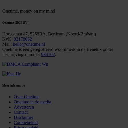
Onetime,
money on my mind
Onetime (BCB BV)
Hoogstraat 47, 5258BA, Berlicum (Noord-Brabant)
KvK:
82178062
Mail:
hello@onetime.nl
Onetime is een geregistreerd woordmerk in de Benelux onder
inschrijvingsnummer
984102
.
Meer informatie
Over Onetime
Onetime in de media
Adverteren
Contact
Disclaimer
Cookiebeleid
Privacybeleid