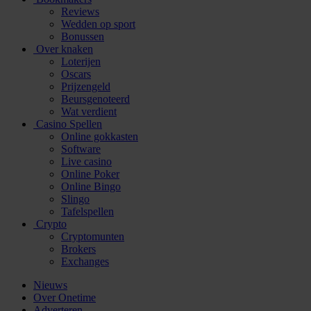
Reviews
Wedden op sport
Bonussen
Over knaken
Loterijen
Oscars
Prijzengeld
Beursgenoteerd
Wat verdient
Casino Spellen
Online gokkasten
Software
Live casino
Online Poker
Online Bingo
Slingo
Tafelspellen
Crypto
Cryptomunten
Brokers
Exchanges
Nieuws
Over Onetime
Adverteren