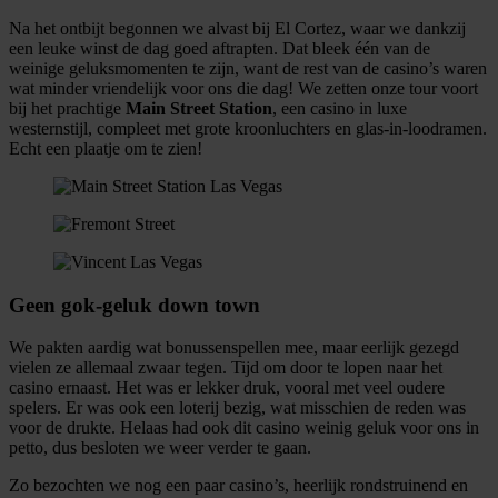
informatie over uw gebruik van onze site met onze
Na het ontbijt begonnen we alvast bij El Cortez, waar we dankzij
partners voor social media, adverteren en analyse. Deze
een leuke winst de dag goed aftrapten. Dat bleek één van de
partners kunnen deze gegevens combineren met andere
weinige geluksmomenten te zijn, want de rest van de casino’s waren
wat minder vriendelijk voor ons die dag! We zetten onze tour voort
informatie die u aan ze heeft verstrekt of die ze hebben
bij het prachtige
Main Street Station
, een casino in luxe
verzameld op basis van uw gebruik van hun services.
westernstijl, compleet met grote kroonluchters en glas-in-loodramen.
Echt een plaatje om te zien!
Geen gok-geluk down town
We pakten aardig wat bonussenspellen mee, maar eerlijk gezegd
vielen ze allemaal zwaar tegen. Tijd om door te lopen naar het
casino ernaast. Het was er lekker druk, vooral met veel oudere
spelers. Er was ook een loterij bezig, wat misschien de reden was
voor de drukte. Helaas had ook dit casino weinig geluk voor ons in
petto, dus besloten we weer verder te gaan.
Zo bezochten we nog een paar casino’s, heerlijk rondstruinend en