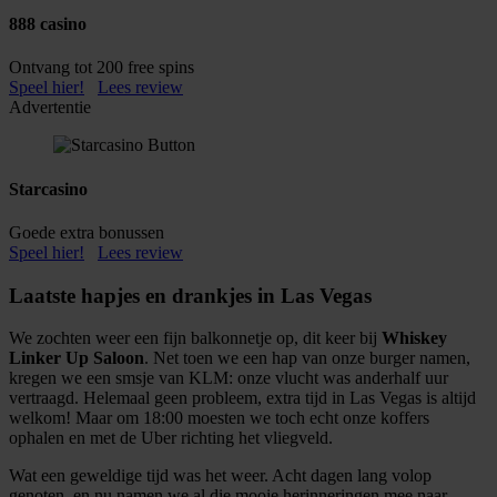
888 casino
Ontvang tot 200 free spins
Speel hier!
Lees review
Advertentie
Starcasino
Goede extra bonussen
Speel hier!
Lees review
Laatste hapjes en drankjes in Las Vegas
We zochten weer een fijn balkonnetje op, dit keer bij
Whiskey
Linker Up Saloon
. Net toen we een hap van onze burger namen,
kregen we een smsje van KLM: onze vlucht was anderhalf uur
vertraagd. Helemaal geen probleem, extra tijd in Las Vegas is altijd
welkom! Maar om 18:00 moesten we toch echt onze koffers
ophalen en met de Uber richting het vliegveld.
Wat een geweldige tijd was het weer. Acht dagen lang volop
genoten, en nu namen we al die mooie herinneringen mee naar