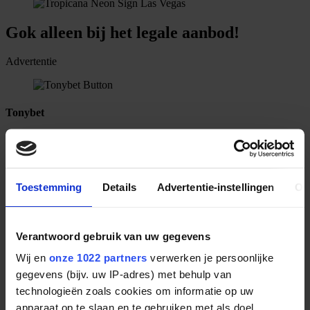
Gok alleen bij het legale aanbod!
Advertentie
Tonybet
€260 + 26 free spins
Tonybet
Lees review
Advertentie
Toestemming
Details
Advertentie-instellingen
Ov
888 casino
Verantwoord gebruik van uw gegevens
Ontvang tot 200 free spins
Speel hier!
Lees review
Wij en
onze 1022 partners
verwerken je persoonlijke
Advertentie
gegevens (bijv. uw IP-adres) met behulp van
technologieën zoals cookies om informatie op uw
apparaat op te slaan en te gebruiken met als doel