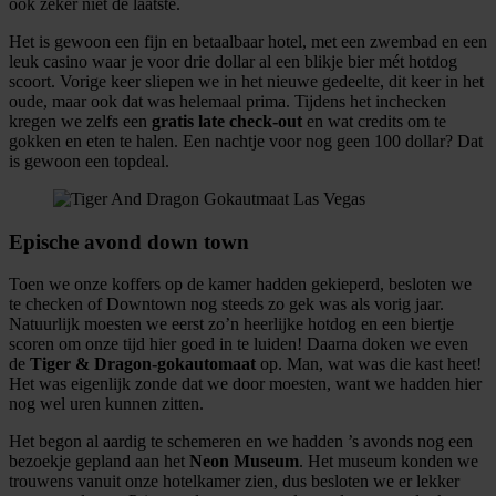
ook zeker niet de laatste.
Het is gewoon een fijn en betaalbaar hotel, met een zwembad en een
leuk casino waar je voor drie dollar al een blikje bier mét hotdog
scoort. Vorige keer sliepen we in het nieuwe gedeelte, dit keer in het
oude, maar ook dat was helemaal prima. Tijdens het inchecken
kregen we zelfs een
gratis late check-out
en wat credits om te
gokken en eten te halen. Een nachtje voor nog geen 100 dollar? Dat
is gewoon een topdeal.
Epische avond down town
Toen we onze koffers op de kamer hadden gekieperd, besloten we
te checken of Downtown nog steeds zo gek was als vorig jaar.
Natuurlijk moesten we eerst zo’n heerlijke hotdog en een biertje
scoren om onze tijd hier goed in te luiden! Daarna doken we even
de
Tiger & Dragon-gokautomaat
op. Man, wat was die kast heet!
Het was eigenlijk zonde dat we door moesten, want we hadden hier
nog wel uren kunnen zitten.
Het begon al aardig te schemeren en we hadden ’s avonds nog een
bezoekje gepland aan het
Neon Museum
. Het museum konden we
trouwens vanuit onze hotelkamer zien, dus besloten we er lekker