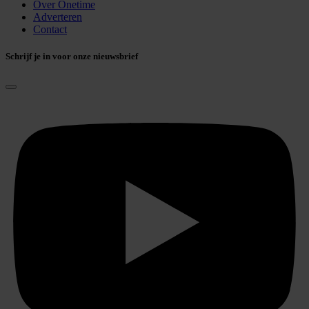
Over Onetime
Adverteren
Contact
Schrijf je in voor onze nieuwsbrief