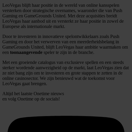
personaliseren, om functies voor social media te bieden
LeoVegas blijft haar positie in de wereld van online kansspelen
en om ons websiteverkeer te analyseren. Ook delen we
versterken door strategische overnames, waaronder die van Push
Gaming en GameGrounds United. Met deze acquisities breidt
informatie over uw gebruik van onze site met onze
LeoVegas haar aanbod uit en versterkt ze haar positie in zowel de
partners voor social media, adverteren en analyse. Deze
Europese als internationale markt.
partners kunnen deze gegevens combineren met andere
Door te investeren in innovatieve spelontwikkelaars zoals Push
informatie die u aan ze heeft verstrekt of die ze hebben
Gaming en door het verwerven van een meerderheidsbelang in
verzameld op basis van uw gebruik van hun services.
GameGrounds United, blijft LeoVegas haar ambitie waarmaken om
een
toonaangevende
speler te zijn in de branche.
Met een groeiende catalogus van exclusieve spellen en een steeds
sterker wordende aanwezigheid op de markt, laat LeoVegas zien dat
ze niet bang zijn om te investeren en grote stappen te zetten in de
online casinosector. We zijn benieuwd wat de toekomst voor
LeoVegas gaat brengen.
Altijd het laatste Onetime nieuws
en volg
Onetime
op de socials!