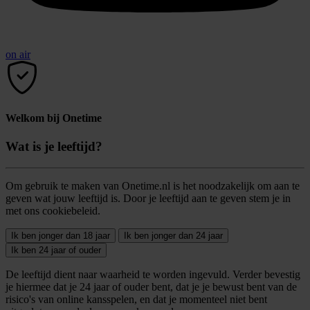
on air
Welkom bij Onetime
Wat is je leeftijd?
Om gebruik te maken van Onetime.nl is het noodzakelijk om aan te
geven wat jouw leeftijd is. Door je leeftijd aan te geven stem je in
met ons cookiebeleid.
Ik ben jonger dan 18 jaar
Ik ben jonger dan 24 jaar
Ik ben 24 jaar of ouder
De leeftijd dient naar waarheid te worden ingevuld. Verder bevestig
je hiermee dat je 24 jaar of ouder bent, dat je je bewust bent van de
risico's van online kansspelen, en dat je momenteel niet bent