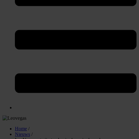
Home
/
Nieuws
/