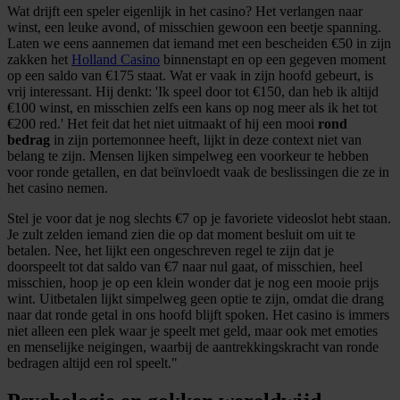
Wat drijft een speler eigenlijk in het casino? Het verlangen naar
winst, een leuke avond, of misschien gewoon een beetje spanning.
Laten we eens aannemen dat iemand met een bescheiden €50 in zijn
zakken het
Holland Casino
binnenstapt en op een gegeven moment
op een saldo van €175 staat. Wat er vaak in zijn hoofd gebeurt, is
vrij interessant. Hij denkt: 'Ik speel door tot €150, dan heb ik altijd
€100 winst, en misschien zelfs een kans op nog meer als ik het tot
€200 red.' Het feit dat het niet uitmaakt of hij een mooi
rond
bedrag
in zijn portemonnee heeft, lijkt in deze context niet van
belang te zijn. Mensen lijken simpelweg een voorkeur te hebben
voor ronde getallen, en dat beïnvloedt vaak de beslissingen die ze in
het casino nemen.
Stel je voor dat je nog slechts €7 op je favoriete videoslot hebt staan.
Je zult zelden iemand zien die op dat moment besluit om uit te
betalen. Nee, het lijkt een ongeschreven regel te zijn dat je
doorspeelt tot dat saldo van €7 naar nul gaat, of misschien, heel
misschien, hoop je op een klein wonder dat je nog een mooie prijs
wint. Uitbetalen lijkt simpelweg geen optie te zijn, omdat die drang
naar dat ronde getal in ons hoofd blijft spoken. Het casino is immers
niet alleen een plek waar je speelt met geld, maar ook met emoties
en menselijke neigingen, waarbij de aantrekkingskracht van ronde
bedragen altijd een rol speelt."