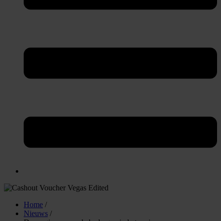
Home
/
Nieuws
/