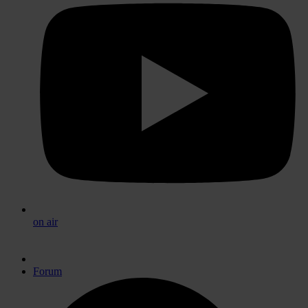
on air
Forum