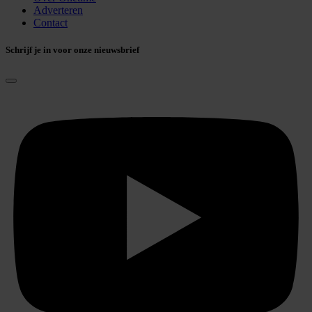
Adverteren
Contact
Schrijf je in voor onze nieuwsbrief