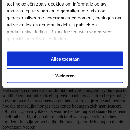
spelen, zelfs als ik nog maar €105 op mijn voucher heb staan. Die
technologieën zoals cookies om informatie op uw
laatste €5 lijken gewoon te roepen om gespeeld te worden.
apparaat op te slaan en te gebruiken met als doel
Toch is er een punt waarop zowel ik als andere gokkers een mentale
gepersonaliseerde advertenties en content, metingen aan
grens trekken. Bijvoorbeeld, als we op een gegeven moment op
advertenties en content, inzicht in publiek en
€210 staan, nemen we vaak het besluit om die 'afroomknop' te
productontwikkeling. U kunt kiezen wie uw gegevens
hanteren en verder te spelen met een maximum van €200. Het lijkt
misschien paradoxaal, gezien onze eerdere bereidheid om die laatste
gebruikt en met welke doelen.
paar euro's te riskeren, maar het laat zien hoe complex en subtiel de
menselijke psyche is als het om gokken gaat.
Als u het toestaat, willen we ook graag:
Alles toestaan
Informatie verzamelen over uw geografische
locatie, die tot een paar meter nauwkeurig kan zijn
De verleidingen van het casino
Uw apparaat identificeren door het actief te
Weigeren
ontmaskerd
scannen op specifieke eigenschappen (fingerprinting)
Lees meer over hoe uw persoonlijke gegevens worden
Het casino, een wereld doordrenkt met verleiding en psychologische
subtiliteiten, onthult zichzelf op vele manieren aan de scherpzinnige
verwerkt en stel uw voorkeuren in het
detailgedeelte
in.
toeschouwer. Let maar eens op in het casino, en je zult snel merken
U kunt uw toestemming op elk moment wijzigen of
hoe die menselijke honger naar ronde bedragen zich manifesteert.
intrekken in de Cookieverklaring.
Of het nu op een gokkast is waar je het bedrag ziet staan dat iemand
heeft uitbetaald, of aan de roulettetafel waar spelers hun fiches
inruilen - het zijn vrijwel altijd die fraai afgeronde bedragen die de
We gebruiken cookies om content en advertenties te
boventoon voeren.