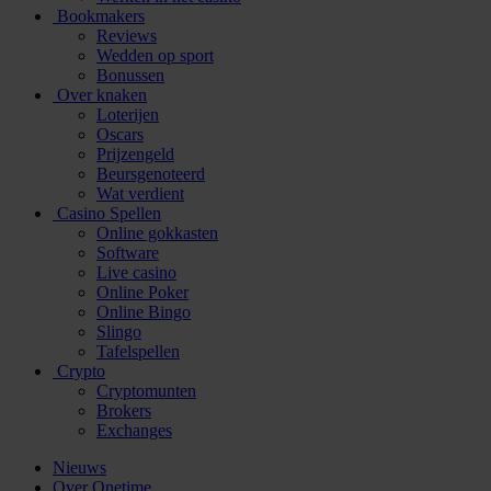
Bookmakers
Reviews
Wedden op sport
Bonussen
Over knaken
Loterijen
Oscars
Prijzengeld
Beursgenoteerd
Wat verdient
Casino Spellen
Online gokkasten
Software
Live casino
Online Poker
Online Bingo
Slingo
Tafelspellen
Crypto
Cryptomunten
Brokers
Exchanges
Nieuws
Over Onetime