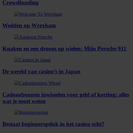
Crowdfunding
Wedden op Wrexham
Knaken en een droom op wielen: Mijn Porsche 911
De wereld van casino’s in Japan
Cadeaubonnen inwisselen voor geld of korting: alles
wat je moet weten
Bestaat beginnersgeluk in het casino echt?