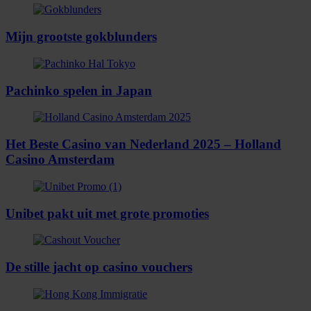
Mijn grootste gokblunders
Pachinko spelen in Japan
Het Beste Casino van Nederland 2025 – Holland
Casino Amsterdam
Unibet pakt uit met grote promoties
De stille jacht op casino vouchers