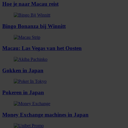
Hoe je naar Macau reist
Bingo Bonanza bij Winnitt
Macau: Las Vegas van het Oosten
Gokken in Japan
Pokeren in Japan
Money Exchange machines in Japan