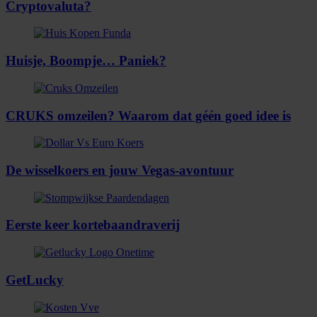
Cryptovaluta?
Huisje, Boompje… Paniek?
CRUKS omzeilen? Waarom dat géén goed idee is
De wisselkoers en jouw Vegas-avontuur
Eerste keer kortebaandraverij
GetLucky