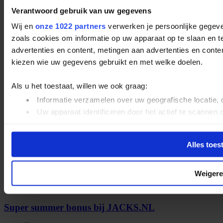
Verantwoord gebruik van uw gegevens
Uit de schulden, uit de schaduw
Wij en
onze 1022 partners
verwerken je persoonlijke gegeve
zoals cookies om informatie op uw apparaat op te slaan en t
advertenties en content, metingen aan advertenties en content
Vijf opvallende cryptomunten uit de top 100
kiezen wie uw gegevens gebruikt en met welke doelen.
Als u het toestaat, willen we ook graag:
Tombola reünie bij Winnitt Bingo
Informatie verzamelen over uw geografische locatie, 
Uw apparaat identificeren door het actief te scannen 
Lees meer over hoe uw persoonlijke gegevens worden verwer
Bitcoin op een nieuwe ATH
kunt uw toestemming op elk moment wijzigen of intrekken in
Alles toes
We gebruiken cookies om content en advertenties te personal
De grote big monthly Bingo
om ons websiteverkeer te analyseren. Ook delen we informat
Weiger
voor social media, adverteren en analyse. Deze partners 
informatie die u aan ze heeft verstrekt of die ze hebben ver
Super summer bonus bij JACKS.NL