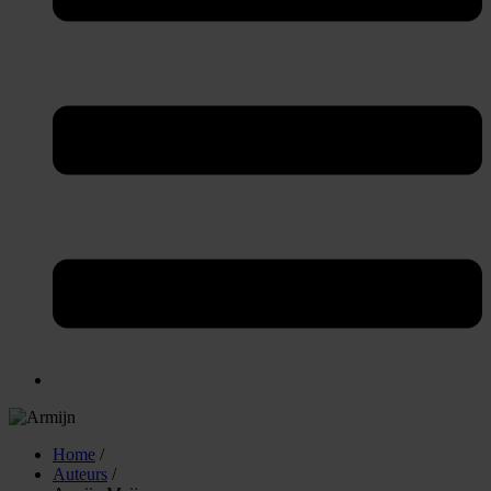
Home
/
Auteurs
/