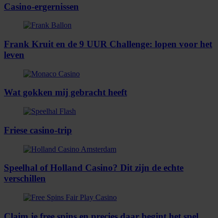
Casino-ergernissen
Frank Kruit en de 9 UUR Challenge: lopen voor het
leven
Wat gokken mij gebracht heeft
Friese casino-trip
Speelhal of Holland Casino? Dit zijn de echte
verschillen
Claim je free spins en precies daar begint het spel