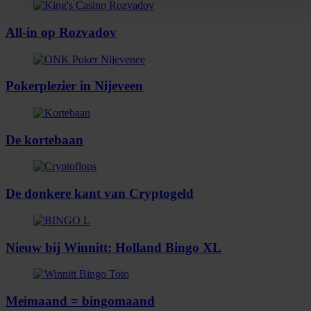
All-in op Rozvadov
Pokerplezier in Nijeveen
De kortebaan
De donkere kant van Cryptogeld
Nieuw bij Winnitt: Holland Bingo XL
Meimaand = bingomaand