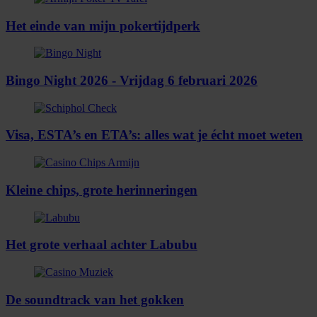
Het einde van mijn pokertijdperk
Bingo Night 2026 - Vrijdag 6 februari 2026
Visa, ESTA’s en ETA’s: alles wat je écht moet weten
Kleine chips, grote herinneringen
Het grote verhaal achter Labubu
De soundtrack van het gokken