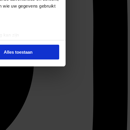
en wie uw gegevens gebruikt
g kan zijn
erprinting)
t
detailgedeelte
in. U kunt uw
Alles toestaan
 media te bieden en om ons
ze partners voor social
nformatie die u aan ze heeft