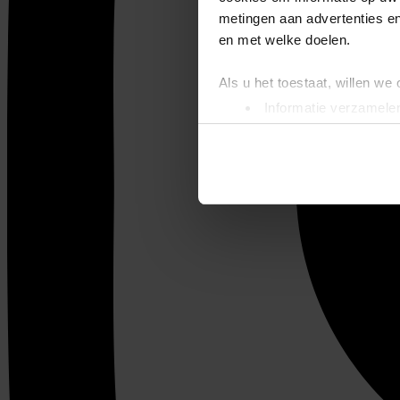
metingen aan advertenties en
en met welke doelen.
Als u het toestaat, willen we
Informatie verzamelen
Uw apparaat identific
Lees meer over hoe uw perso
toestemming op elk moment wi
We gebruiken cookies om cont
websiteverkeer te analyseren
media, adverteren en analys
verstrekt of die ze hebben v