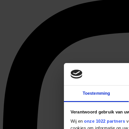
Toestemming
Verantwoord gebruik van u
Wij en
onze 1022 partners
v
cookies om informatie op uw 