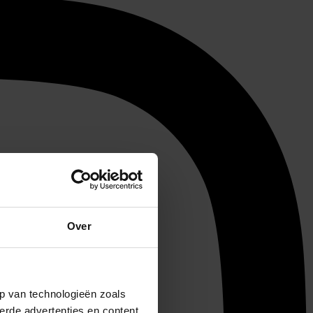
Over
p van technologieën zoals
erde advertenties en content,