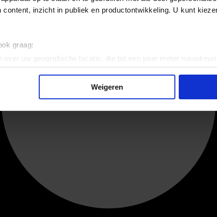
 content, inzicht in publiek en productontwikkeling. U kunt kiez
 ook graag:
 over uw geografische locatie, die tot een paar meter nauwkeuri
eren door het actief te scannen op specifieke eigenschappen (fing
onlijke gegevens worden verwerkt en stel uw voorkeuren in he
Weigeren
jzigen of intrekken in de Cookieverklaring.
ent en advertenties te personaliseren, om functies voor social
. Ook delen we informatie over uw gebruik van onze site met on
e. Deze partners kunnen deze gegevens combineren met andere i
erzameld op basis van uw gebruik van hun services.