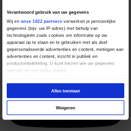
Heb jij de ultieme tip voor ons, iets wat we écht niet mogen missen
wanneer we in Londen zijn? Let us know – via een berichtje via de
bekende kanalen! Wij hebben er zin in :-)
Verantwoord gebruik van uw gegevens
Wij en
onze 1022 partners
verwerken je persoonlijke
Altijd het laatste Onetime nieuws
en volg
Onetime
op de socials!
gegevens (bijv. uw IP-adres) met behulp van
technologieën zoals cookies om informatie op uw
apparaat op te slaan en te gebruiken met als doel
gepersonaliseerde advertenties en content, metingen aan
advertenties en content, inzicht in publiek en
productontwikkeling. U kunt kiezen wie uw gegevens
gebruikt en met welke doelen.
Als u het toestaat, willen we ook graag:
Alles toestaan
Informatie verzamelen over uw geografische
locatie, die tot een paar meter nauwkeurig kan zijn
Uw apparaat identificeren door het actief te
Weigeren
scannen op specifieke eigenschappen (fingerprinting)
Lees meer over hoe uw persoonlijke gegevens worden
verwerkt en stel uw voorkeuren in het
detailgedeelte
in.