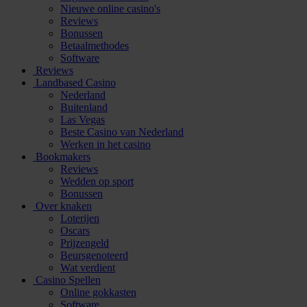
Nieuwe online casino's
Reviews
Bonussen
Betaalmethodes
Software
Reviews
Landbased Casino
Nederland
Buitenland
Las Vegas
Beste Casino van Nederland
Werken in het casino
Bookmakers
Reviews
Wedden op sport
Bonussen
Over knaken
Loterijen
Oscars
Prijzengeld
Beursgenoteerd
Wat verdient
Casino Spellen
Online gokkasten
Software