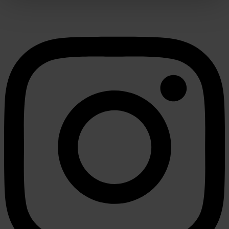
U kunt uw toestemming op elk moment wijzigen of
intrekken in de Cookieverklaring.
We gebruiken cookies om content en advertenties te
personaliseren, om functies voor social media te bieden
en om ons websiteverkeer te analyseren. Ook delen we
informatie over uw gebruik van onze site met onze
partners voor social media, adverteren en analyse. Deze
partners kunnen deze gegevens combineren met andere
informatie die u aan ze heeft verstrekt of die ze hebben
verzameld op basis van uw gebruik van hun services.