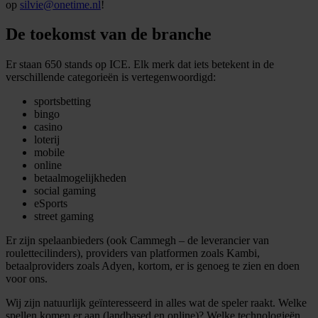
op
silvie@onetime.nl
!
De toekomst van de branche
Er staan 650 stands op ICE. Elk merk dat iets betekent in de
verschillende categorieën is vertegenwoordigd:
sportsbetting
bingo
casino
loterij
mobile
online
betaalmogelijkheden
social gaming
eSports
street gaming
Er zijn spelaanbieders (ook Cammegh – de leverancier van
roulettecilinders), providers van platformen zoals Kambi,
betaalproviders zoals Adyen, kortom, er is genoeg te zien en doen
voor ons.
Wij zijn natuurlijk geïnteresseerd in alles wat de speler raakt. Welke
spellen komen er aan (landbased en online)? Welke technologieën