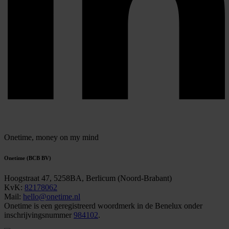
Onetime,
money on my mind
Onetime (BCB BV)
Hoogstraat 47, 5258BA, Berlicum (Noord-Brabant)
KvK:
82178062
Mail:
hello@onetime.nl
Onetime is een geregistreerd woordmerk in de Benelux onder
inschrijvingsnummer
984102
.