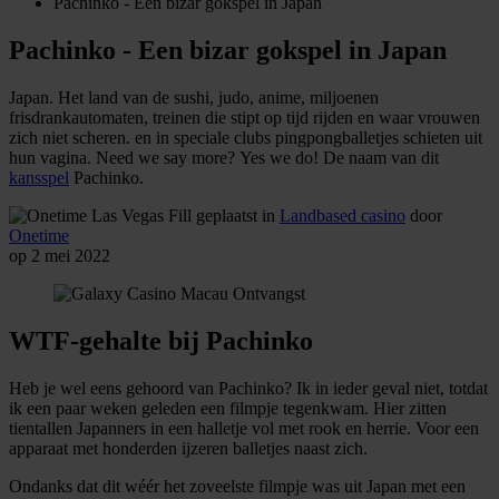
Pachinko - Een bizar gokspel in Japan
Pachinko - Een bizar gokspel in Japan
Japan. Het land van de sushi, judo, anime, miljoenen
frisdrankautomaten, treinen die stipt op tijd rijden en waar vrouwen
zich niet scheren. en in speciale clubs pingpongballetjes schieten uit
hun vagina. Need we say more? Yes we do! De naam van dit
kansspel
Pachinko.
geplaatst in
Landbased casino
door
Onetime
op 2 mei 2022
WTF-gehalte bij Pachinko
Heb je wel eens gehoord van Pachinko? Ik in ieder geval niet, totdat
ik een paar weken geleden een filmpje tegenkwam. Hier zitten
tientallen Japanners in een halletje vol met rook en herrie. Voor een
apparaat met honderden ijzeren balletjes naast zich.
Ondanks dat dit wéér het zoveelste filmpje was uit Japan met een