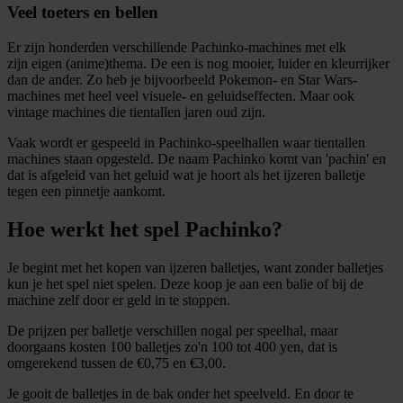
Veel toeters en bellen
Er zijn honderden verschillende Pachinko-machines met elk
zijn eigen (anime)thema. De een is nog mooier, luider en kleurrijker
dan de ander. Zo heb je bijvoorbeeld Pokemon- en Star Wars-
machines met heel veel visuele- en geluidseffecten. Maar ook
vintage machines die tientallen jaren oud zijn.
Vaak wordt er gespeeld in Pachinko-speelhallen waar tientallen
machines staan opgesteld. De naam Pachinko komt van 'pachin' en
dat is afgeleid van het geluid wat je hoort als het ijzeren balletje
tegen een pinnetje aankomt.
Hoe werkt het spel Pachinko?
Je begint met het kopen van ijzeren balletjes, want zonder balletjes
kun je het spel niet spelen. Deze koop je aan een balie of bij de
machine zelf door er geld in te stoppen.
De prijzen per balletje verschillen nogal per speelhal, maar
doorgaans kosten 100 balletjes zo'n 100 tot 400 yen, dat is
omgerekend tussen de €0,75 en €3,00.
Je gooit de balletjes in de bak onder het speelveld. En door te