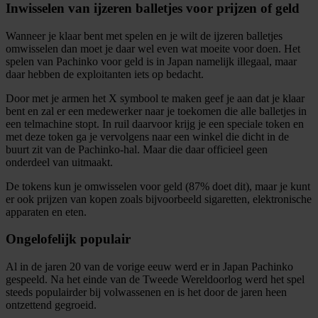
Inwisselen van ijzeren balletjes voor prijzen of geld
Wanneer je klaar bent met spelen en je wilt de ijzeren balletjes
omwisselen dan moet je daar wel even wat moeite voor doen. Het
spelen van Pachinko voor geld is in Japan namelijk illegaal, maar
daar hebben de exploitanten iets op bedacht.
Door met je armen het X symbool te maken geef je aan dat je klaar
bent en zal er een medewerker naar je toekomen die alle balletjes in
een telmachine stopt. In ruil daarvoor krijg je een speciale token en
met deze token ga je vervolgens naar een winkel die dicht in de
buurt zit van de Pachinko-hal. Maar die daar officieel geen
onderdeel van uitmaakt.
De tokens kun je omwisselen voor geld (87% doet dit), maar je kunt
er ook prijzen van kopen zoals bijvoorbeeld sigaretten, elektronische
apparaten en eten.
Ongelofelijk populair
Al in de jaren 20 van de vorige eeuw werd er in Japan Pachinko
gespeeld. Na het einde van de Tweede Wereldoorlog werd het spel
steeds populairder bij volwassenen en is het door de jaren heen
ontzettend gegroeid.