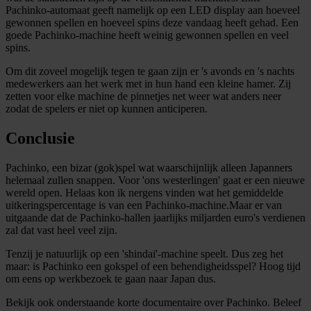
Pachinko-automaat geeft namelijk op een LED display aan hoeveel
gewonnen spellen en hoeveel spins deze vandaag heeft gehad. Een
goede Pachinko-machine heeft weinig gewonnen spellen en veel
spins.
Om dit zoveel mogelijk tegen te gaan zijn er 's avonds en 's nachts
medewerkers aan het werk met in hun hand een kleine hamer. Zij
zetten voor elke machine de pinnetjes net weer wat anders neer
zodat de spelers er niet op kunnen anticiperen.
Conclusie
Pachinko, een bizar (gok)spel wat waarschijnlijk alleen Japanners
helemaal zullen snappen. Voor 'ons westerlingen' gaat er een nieuwe
wereld open. Helaas kon ik nergens vinden wat het gemiddelde
uitkeringspercentage is van een Pachinko-machine.Maar er van
uitgaande dat de Pachinko-hallen jaarlijks miljarden euro's verdienen
zal dat vast heel veel zijn.
Tenzij je natuurlijk op een 'shindai'-machine speelt. Dus zeg het
maar: is Pachinko een gokspel of een behendigheidsspel? Hoog tijd
om eens op werkbezoek te gaan naar Japan dus.
Bekijk ook onderstaande korte documentaire over Pachinko. Beleef