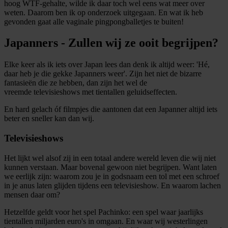
hoog WTF-gehalte, wilde ik daar toch wel eens wat meer over
weten. Daarom ben ik op onderzoek uitgegaan. En wat ik heb
gevonden gaat alle vaginale pingpongballetjes te buiten!
Japanners - Zullen wij ze ooit begrijpen?
Elke keer als ik iets over Japan lees dan denk ik altijd weer: 'Hé,
daar heb je die gekke Japanners weer'. Zijn het niet de bizarre
fantasieën die ze hebben, dan zijn het wel de
vreemde televisieshows met tientallen geluidseffecten.
En hard gelach óf filmpjes die aantonen dat een Japanner altijd iets
beter en sneller kan dan wij.
Televisieshows
Het lijkt wel alsof zij in een totaal andere wereld leven die wij niet
kunnen verstaan. Maar bovenal gewoon niet begrijpen. Want laten
we eerlijk zijn: waarom zou je in godsnaam een tol met een schroef
in je anus laten glijden tijdens een televisieshow. En waarom lachen
mensen daar om?
Hetzelfde geldt voor het spel Pachinko: een spel waar jaarlijks
tientallen miljarden euro's in omgaan. En waar wij westerlingen