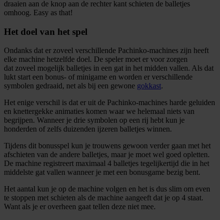
draaien aan de knop aan de rechter kant schieten de balletjes
omhoog. Easy as that!
Het doel van het spel
Ondanks dat er zoveel verschillende Pachinko-machines zijn heeft
elke machine hetzelfde doel. De speler moet er voor zorgen
dat zoveel mogelijk balletjes in een gat in het midden vallen. Als dat
lukt start een bonus- of minigame en worden er verschillende
symbolen gedraaid, net als bij een gewone
gokkast
.
Het enige verschil is dat er uit de Pachinko-machines harde geluiden
en knettergekke animaties komen waar we helemaal niets van
begrijpen. Wanneer je drie symbolen op een rij hebt kun je
honderden of zelfs duizenden ijzeren balletjes winnen.
Tijdens dit bonusspel kun je trouwens gewoon verder gaan met het
afschieten van de andere balletjes, maar je moet wel goed opletten.
De machine registreert maximaal 4 balletjes tegelijkertijd die in het
middelste gat vallen wanneer je met een bonusgame bezig bent.
Het aantal kun je op de machine volgen en het is dus slim om even
te stoppen met schieten als de machine aangeeft dat je op 4 staat.
Want als je er overheen gaat tellen deze niet mee.