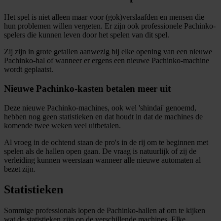
informatie over uw gebruik van onze site met onze
Het spel is niet alleen maar voor (gok)verslaafden en mensen die
partners voor social media, adverteren en analyse. Deze
hun problemen willen vergeten. Er zijn ook professionele Pachinko-
partners kunnen deze gegevens combineren met andere
spelers die kunnen leven door het spelen van dit spel.
informatie die u aan ze heeft verstrekt of die ze hebben
Zij zijn in grote getallen aanwezig bij elke opening van een nieuwe
verzameld op basis van uw gebruik van hun services.
Pachinko-hal of wanneer er ergens een nieuwe Pachinko-machine
wordt geplaatst.
Nieuwe Pachinko-kasten betalen meer uit
Deze nieuwe Pachinko-machines, ook wel 'shindai' genoemd,
hebben nog geen statistieken en dat houdt in dat de machines de
komende twee weken veel uitbetalen.
Al vroeg in de ochtend staan de pro's in de rij om te beginnen met
spelen als de hallen open gaan. De vraag is natuurlijk of zij de
verleiding kunnen weerstaan wanneer alle nieuwe automaten al
bezet zijn.
Statistieken
Sommige professionals lopen de Pachinko-hallen af om te kijken
wat de statistieken zijn op de verschillende machines. Elke