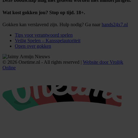
Deze boodschap mag niet gedeeld worden met minderjarigen.
Wat kost gokken jou? Stop op tijd. 18+.
Gokken kan verslavend zijn. Hulp nodig? Ga naar
hands24x7.nl
Tips voor verantwoord spelen
Veilig Spelen – Kansspelautoriteit
Open over gokken
© 2026 Onetime.nl - All rights reserved |
Website door Vrolijk
Online