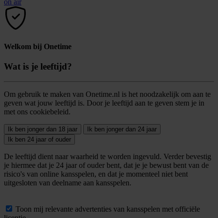
on air
Welkom bij Onetime
Wat is je leeftijd?
Om gebruik te maken van Onetime.nl is het noodzakelijk om aan te
geven wat jouw leeftijd is. Door je leeftijd aan te geven stem je in
met ons cookiebeleid.
Ik ben jonger dan 18 jaar
Ik ben jonger dan 24 jaar
Ik ben 24 jaar of ouder
De leeftijd dient naar waarheid te worden ingevuld. Verder bevestig
je hiermee dat je 24 jaar of ouder bent, dat je je bewust bent van de
risico's van online kansspelen, en dat je momenteel niet bent
uitgesloten van deelname aan kansspelen.
Toon mij relevante advertenties van kansspelen met officiële
licentie