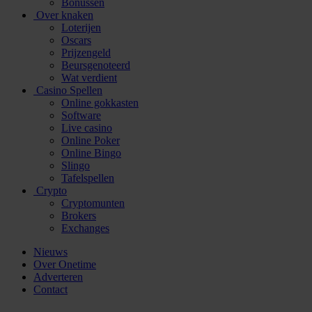
Bonussen
Over knaken
Loterijen
Oscars
Prijzengeld
Beursgenoteerd
Wat verdient
Casino Spellen
Online gokkasten
Software
Live casino
Online Poker
Online Bingo
Slingo
Tafelspellen
Crypto
Cryptomunten
Brokers
Exchanges
Nieuws
Over Onetime
Adverteren
Contact