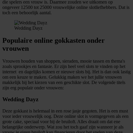
die spelers een vrouw is. Daarmee zouden we uitkomen op
ongeveer 12500 tot 25000 vrouwelijke online slotliefhebbers. Dat is
toch een behoorlijk aantal.
Wedding Dayz
Populaire online gokkasten onder
vrouwen
Vrouwen houden van shoppen, sieraden, mooie tassen en thema's
zoals sprookjes en fantasie. Er zijn heel veel slots te vinden op het
internet en dagelijks komen er nieuwe slots bij. Het is dan ook lastig
om een keuze te maken. Gelukkig maken we het jullie vrouwen
makkelijk bij het kiezen van een geschikte slot. De volgende titels
zijn erg populair onder vrouwen:
Wedding Dayz
Deze gokkast is helemaal in een rose jasje gegoten. Het is een must
voor ieder vrouwelijk oog. Deze online slot is vormgegeven als een
grote cake, speciaal voor bij de bruiloft. Alles draait om dat ene
belangrijke onderwerp. Wat zou het toch gaaf zijn wanneer je als
vrouw je eigen bruiloft kan financieren door het spelen van deze