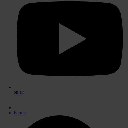
on air
Forum