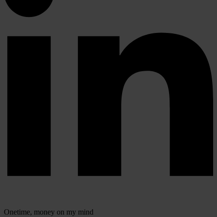
Onetime,
money on my mind