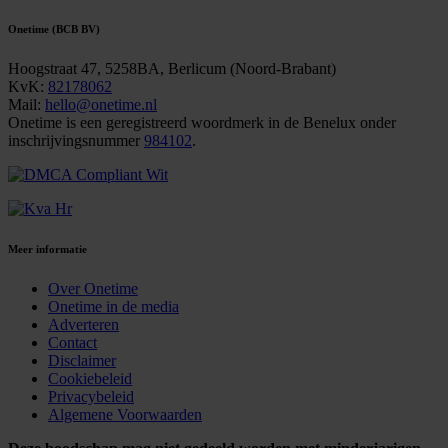
Onetime (BCB BV)
Hoogstraat 47, 5258BA, Berlicum (Noord-Brabant)
KvK:
82178062
Mail:
hello@onetime.nl
Onetime is een geregistreerd woordmerk in de Benelux onder
inschrijvingsnummer
984102
.
Meer informatie
Over Onetime
Onetime in de media
Adverteren
Contact
Disclaimer
Cookiebeleid
Privacybeleid
Algemene Voorwaarden