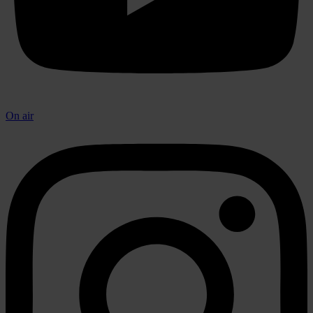
On air