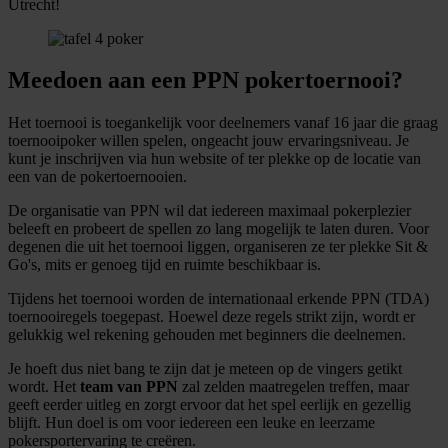
Utrecht!
Meedoen aan een PPN pokertoernooi?
Het toernooi is toegankelijk voor deelnemers vanaf 16 jaar die graag
toernooipoker willen spelen, ongeacht jouw ervaringsniveau. Je
kunt je inschrijven via hun website of ter plekke op de locatie van
een van de pokertoernooien.
De organisatie van PPN wil dat iedereen maximaal pokerplezier
beleeft en probeert de spellen zo lang mogelijk te laten duren. Voor
degenen die uit het toernooi liggen, organiseren ze ter plekke Sit &
Go's, mits er genoeg tijd en ruimte beschikbaar is.
Tijdens het toernooi worden de internationaal erkende PPN (TDA)
toernooiregels toegepast. Hoewel deze regels strikt zijn, wordt er
gelukkig wel rekening gehouden met beginners die deelnemen.
Je hoeft dus niet bang te zijn dat je meteen op de vingers getikt
wordt. Het
team van PPN
zal zelden maatregelen treffen, maar
geeft eerder uitleg en zorgt ervoor dat het spel eerlijk en gezellig
blijft. Hun doel is om voor iedereen een leuke en leerzame
pokersportervaring te creëren.