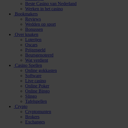
Beste Casino van Nederland
Werken in het casino
Bookmakers
Reviews
Wedden op sport
Bonussen
Over knaken
Loterijen
Oscars
Prijzengeld
Beursgenoteerd
Wat verdient
Casino Spellen
Online gokkasten
Software
Live casino
Online Poker
Online Bingo
Slingo
Tafelspellen
Crypto
Cryptomunten
Brokers
Exchanges