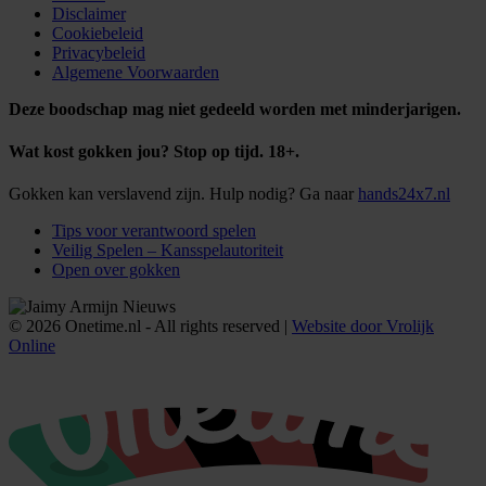
Disclaimer
Cookiebeleid
Privacybeleid
Algemene Voorwaarden
Deze boodschap mag niet gedeeld worden met minderjarigen.
Wat kost gokken jou? Stop op tijd. 18+.
Gokken kan verslavend zijn. Hulp nodig? Ga naar
hands24x7.nl
Tips voor verantwoord spelen
Veilig Spelen – Kansspelautoriteit
Open over gokken
© 2026 Onetime.nl - All rights reserved |
Website door Vrolijk
Online