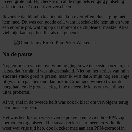
in een grote pot. Hij checkte of callde mijn bets en ging plotseling
informatie over uw gebruik van onze site met onze
all-in toen de 7 op de river verscheen.
partners voor social media, adverteren en analyse. Deze
Ik voelde dat hij mijn kaarten niet kon overtreffen, dus ik ging met
partners kunnen deze gegevens combineren met andere
hem mee. Dit was een goede call, want ik schakelde hem uit en won
informatie die u aan ze heeft verstrekt of die ze hebben
een enorme pot, wat mij op dat moment de chipleader maakte. Alles
verzameld op basis van uw gebruik van hun services.
viel mijn kant op, heerlijk als dat gebeurt.
Na de pauze
Nog euforisch van de overwinning gingen we de eerste pauze in, en
ik zag dat Armijn al was uitgeschakeld. Niet om het verlies van mijn
enorme stack
goed te praten, maar ik wist dat Armijn nog een lange
rit (waarom gaat iemand dan ook in Groningen wonen?) voor de
boeg had, en de grote stack gaf me meteen de kans om wat dingen
uit te proberen.
Al vrij snel in de tweede helft was ook ik klaar om vervolgens terug
naar huis te reizen.
Het was heerlijk om weer even te pokeren en te zien hoe PPN zijn
toernooien organiseert. Het smaakt zeker naar meer, en zodra ik
weer wat vrije tijd heb, doe ik zeker mee aan een PPN-toernooi in