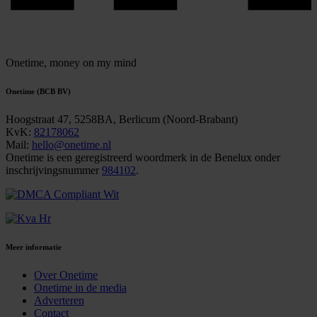
Onetime,
money on my mind
Onetime (BCB BV)
Hoogstraat 47, 5258BA, Berlicum (Noord-Brabant)
KvK:
82178062
Mail:
hello@onetime.nl
Onetime is een geregistreerd woordmerk in de Benelux onder
inschrijvingsnummer
984102
.
Meer informatie
Over Onetime
Onetime in de media
Adverteren
Contact