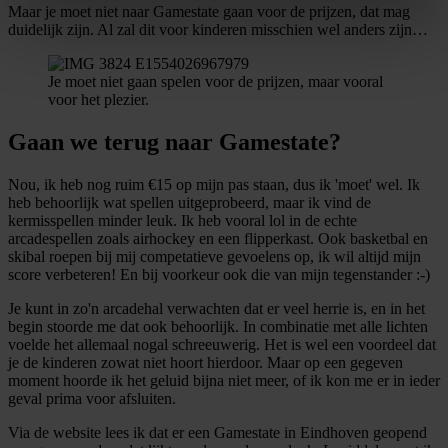
Lees meer over hoe uw persoonlijke gegevens worden
Maar je moet niet naar Gamestate gaan voor de prijzen, dat mag
verwerkt en stel uw voorkeuren in het
detailgedeelte
in.
duidelijk zijn. Al zal dit voor kinderen misschien wel anders zijn…
U kunt uw toestemming op elk moment wijzigen of
intrekken in de Cookieverklaring.
Je moet niet gaan spelen voor de prijzen, maar vooral
voor het plezier.
We gebruiken cookies om content en advertenties te
Gaan we terug naar Gamestate?
personaliseren, om functies voor social media te bieden
en om ons websiteverkeer te analyseren. Ook delen we
Nou, ik heb nog ruim €15 op mijn pas staan, dus ik 'moet' wel. Ik
informatie over uw gebruik van onze site met onze
heb behoorlijk wat spellen uitgeprobeerd, maar ik vind de
partners voor social media, adverteren en analyse. Deze
kermisspellen minder leuk. Ik heb vooral lol in de echte
arcadespellen zoals airhockey en een flipperkast. Ook basketbal en
partners kunnen deze gegevens combineren met andere
skibal roepen bij mij competatieve gevoelens op, ik wil altijd mijn
informatie die u aan ze heeft verstrekt of die ze hebben
score verbeteren! En bij voorkeur ook die van mijn tegenstander :-)
verzameld op basis van uw gebruik van hun services.
Je kunt in zo'n arcadehal verwachten dat er veel herrie is, en in het
begin stoorde me dat ook behoorlijk. In combinatie met alle lichten
voelde het allemaal nogal schreeuwerig. Het is wel een voordeel dat
je de kinderen zowat niet hoort hierdoor. Maar op een gegeven
moment hoorde ik het geluid bijna niet meer, of ik kon me er in ieder
geval prima voor afsluiten.
Via de website lees ik dat er een Gamestate in Eindhoven geopend