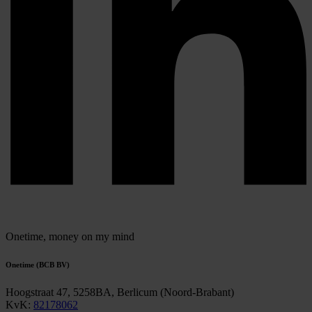
Onetime,
money on my mind
Onetime (BCB BV)
Hoogstraat 47, 5258BA, Berlicum (Noord-Brabant)
KvK:
82178062