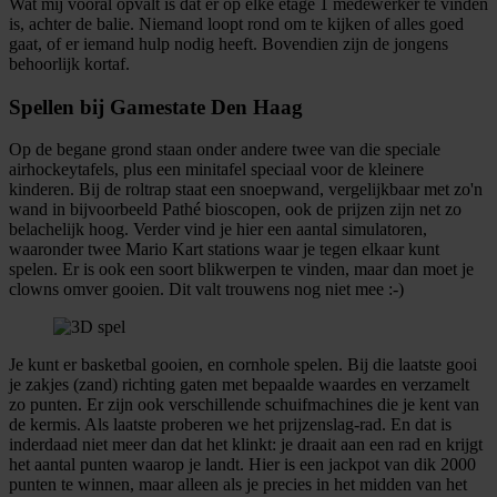
Wat mij vooral opvalt is dat er op elke etage 1 medewerker te vinden
is, achter de balie. Niemand loopt rond om te kijken of alles goed
gaat, of er iemand hulp nodig heeft. Bovendien zijn de jongens
behoorlijk kortaf.
Spellen bij Gamestate Den Haag
Op de begane grond staan onder andere twee van die speciale
airhockeytafels, plus een minitafel speciaal voor de kleinere
kinderen. Bij de roltrap staat een snoepwand, vergelijkbaar met zo'n
wand in bijvoorbeeld Pathé bioscopen, ook de prijzen zijn net zo
belachelijk hoog. Verder vind je hier een aantal simulatoren,
waaronder twee Mario Kart stations waar je tegen elkaar kunt
spelen. Er is ook een soort blikwerpen te vinden, maar dan moet je
clowns omver gooien. Dit valt trouwens nog niet mee :-)
Je kunt er basketbal gooien, en cornhole spelen. Bij die laatste gooi
je zakjes (zand) richting gaten met bepaalde waardes en verzamelt
zo punten. Er zijn ook verschillende schuifmachines die je kent van
de kermis. Als laatste proberen we het prijzenslag-rad. En dat is
inderdaad niet meer dan dat het klinkt: je draait aan een rad en krijgt
het aantal punten waarop je landt. Hier is een jackpot van dik 2000
punten te winnen, maar alleen als je precies in het midden van het