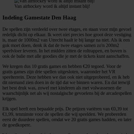
Van airhockey word ik altijd instant blij!
Indeling Gamestate Den Haag
De spellen zijn verdeeld over twee etages, en staan voor mijn gevoel
redelijk dicht op elkaar. Ik weet niet precies hoe groot deze vestiging
is, maar de 1000m2 van Utrecht haalt ie bij lange na niet. Als ik een
gok moet doen, denk ik dat de twee etages samen zo'n 200m2
speelvloer leveren. In het midden zitten de roltrappen, en boven is
ook de balie met alle goodies die je met de tickets kunt aanschaffen.
We kregen dus 10 gratis games en hebben €20 tegoed. Voor de
gratis games zijn drie spellen uitgesloten, waaronder het VR
speelterrein. Deze hebben we dan ook niet uitgeprobeerd, en ik heb
dit niemand zien doen in de tijd dat we binnen waren. En dat terwijl
het best druk was, zowel met kinderen als met volwassenen die
waarschijnlijk net als wij nostalgische gevoelens bij de arcadespellen
krijgen.
Elk spel heeft een bepaalde prijs. De prijzen variëren van €0,39 tot
€1,99, tenminste voor de spellen die wij speelden. We probeerden
eerst de duurdere spellen, omdat we 20 gratis games hadden, en later
de goedkopere.