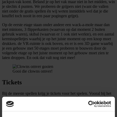
jackpot-vak komt. Beland je op het vak maar niet in het midden, win
je slechts 4 punten. We proberen de grijpers niet (want die vallen
niet onder de gratis spellen én wij weten inmiddels wel dat je die
knuffel toch nooit in een paar pogingen grijpt).
Op de eerste etage staan onder andere een wack-a-mole maar dan
met minions, 3 flipperkasten (waarvan op dat moment 2 buiten
gebruik waren), skibal (waarvan er 1 ook niet werkte), en een aantal
kermisspelletjes waarbij je op het juiste moment op een knop moet
drukken. de VR-ruimte is ook boven, en er is een 3D game waarbij
je een gebouw met 50 etages moet proberen te bouwen door de
volgende etage op het juiste moment op het gebouw moet zien te
laten droppen. En ook dat valt nog niet mee!
Gooi die clowns omver!
Tickets
Bij de meeste spellen krijg je tickets voor het spelen. Vooral bij het
prijzenrad kun je snel veel tickets verdienen. Een spel kost €0,99 en
wij draaiden in één keer 150 tickets. Voor bijvoorbeeld airhockey,
waar je €1,99 voor betaalt (vind ik persoonlijk duur voor 2 minuten
spelen, maar ja, wij deden het met een free game), krijg je standaard
20 tickets.