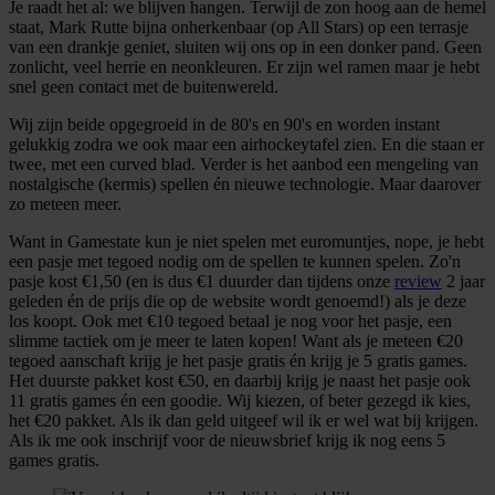
Je raadt het al: we blijven hangen. Terwijl de zon hoog aan de hemel
staat, Mark Rutte bijna onherkenbaar (op All Stars) op een terrasje
van een drankje geniet, sluiten wij ons op in een donker pand. Geen
zonlicht, veel herrie en neonkleuren. Er zijn wel ramen maar je hebt
snel geen contact met de buitenwereld.
Wij zijn beide opgegroeid in de 80's en 90's en worden instant
gelukkig zodra we ook maar een airhockeytafel zien. En die staan er
twee, met een curved blad. Verder is het aanbod een mengeling van
nostalgische (kermis) spellen én nieuwe technologie. Maar daarover
zo meteen meer.
Want in Gamestate kun je niet spelen met euromuntjes, nope, je hebt
een pasje met tegoed nodig om de spellen te kunnen spelen. Zo'n
pasje kost €1,50 (en is dus €1 duurder dan tijdens onze
review
2 jaar
geleden én de prijs die op de website wordt genoemd!) als je deze
los koopt. Ook met €10 tegoed betaal je nog voor het pasje, een
slimme tactiek om je meer te laten kopen! Want als je meteen €20
tegoed aanschaft krijg je het pasje gratis én krijg je 5 gratis games.
Het duurste pakket kost €50, en daarbij krijg je naast het pasje ook
11 gratis games én een goodie. Wij kiezen, of beter gezegd ik kies,
het €20 pakket. Als ik dan geld uitgeef wil ik er wel wat bij krijgen.
Als ik me ook inschrijf voor de nieuwsbrief krijg ik nog eens 5
games gratis.