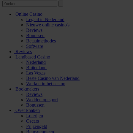
Online Casino
Legaal in Nederland
Nieuwe online casino's
Reviews
Bonussen
Betaalmethodes
Software
Reviews
Landbased Casino
Nederland
Buitenland
Las Vegas
Beste Casino van Nederland
Werken in het casino
Bookmakers
Reviews
Wedden op sport
Bonussen
Over knaken
Loterijen
Oscars
Prijzengeld
Beursgenoteerd