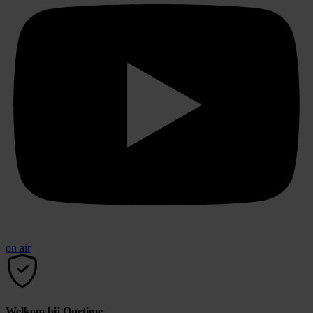
on air
Welkom bij Onetime