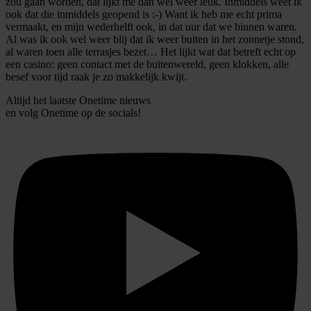
zou gaan worden, dat lijkt me dan wel weer leuk. Inmiddels weet ik
ook dat die inmiddels geopend is :-) Want ik heb me echt prima
vermaakt, en mijn wederhelft ook, in dat uur dat we binnen waren.
Al was ik ook wel weer blij dat ik weer buiten in het zonnetje stond,
al waren toen alle terrasjes bezet… Het lijkt wat dat betreft echt op
een casino: geen contact met de buitenwereld, geen klokken, alle
besef voor tijd raak je zo makkelijk kwijt.
Altijd het laatste Onetime nieuws
en volg
Onetime
op de socials!