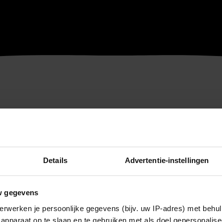
Details
Advertentie-instellingen
w gegevens
erwerken je persoonlijke gegevens (bijv. uw IP-adres) met behul
apparaat op te slaan en te gebruiken met als doel gepersonalise