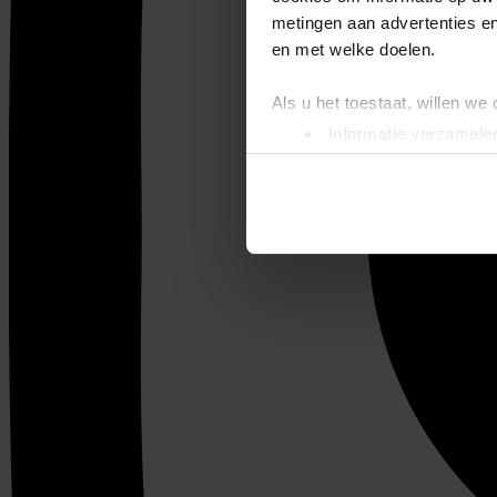
metingen aan advertenties en
en met welke doelen.
Als u het toestaat, willen we
Informatie verzamelen
Uw apparaat identific
Lees meer over hoe uw perso
toestemming op elk moment wi
We gebruiken cookies om cont
websiteverkeer te analyseren
media, adverteren en analys
verstrekt of die ze hebben v