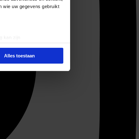
en wie uw gegevens gebruikt
g kan zijn
erprinting)
t
detailgedeelte
in. U kunt uw
Alles toestaan
 media te bieden en om ons
ze partners voor social
nformatie die u aan ze heeft