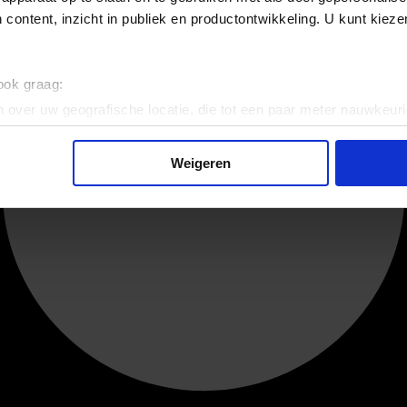
 content, inzicht in publiek en productontwikkeling. U kunt kiez
 ook graag:
 over uw geografische locatie, die tot een paar meter nauwkeuri
eren door het actief te scannen op specifieke eigenschappen (fing
onlijke gegevens worden verwerkt en stel uw voorkeuren in he
Weigeren
jzigen of intrekken in de Cookieverklaring.
ent en advertenties te personaliseren, om functies voor social
. Ook delen we informatie over uw gebruik van onze site met on
e. Deze partners kunnen deze gegevens combineren met andere i
erzameld op basis van uw gebruik van hun services.