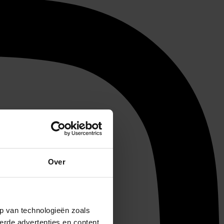
Over
p van technologieën zoals
erde advertenties en content,