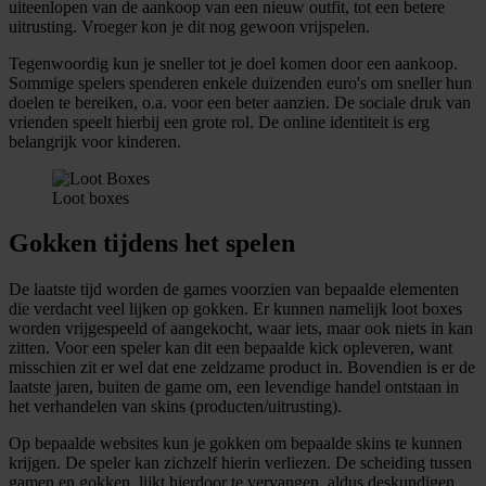
uiteenlopen van de aankoop van een nieuw outfit, tot een betere
uitrusting. Vroeger kon je dit nog gewoon vrijspelen.
Tegenwoordig kun je sneller tot je doel komen door een aankoop.
Sommige spelers spenderen enkele duizenden euro's om sneller hun
doelen te bereiken, o.a. voor een beter aanzien. De sociale druk van
vrienden speelt hierbij een grote rol. De online identiteit is erg
belangrijk voor kinderen.
Loot boxes
Gokken tijdens het spelen
De laatste tijd worden de games voorzien van bepaalde elementen
die verdacht veel lijken op gokken. Er kunnen namelijk loot boxes
worden vrijgespeeld of aangekocht, waar iets, maar ook niets in kan
zitten. Voor een speler kan dit een bepaalde kick opleveren, want
misschien zit er wel dat ene zeldzame product in. Bovendien is er de
laatste jaren, buiten de game om, een levendige handel ontstaan in
het verhandelen van skins (producten/uitrusting).
Op bepaalde websites kun je gokken om bepaalde skins te kunnen
krijgen. De speler kan zichzelf hierin verliezen. De scheiding tussen
gamen en gokken, lijkt hierdoor te vervangen, aldus deskundigen.