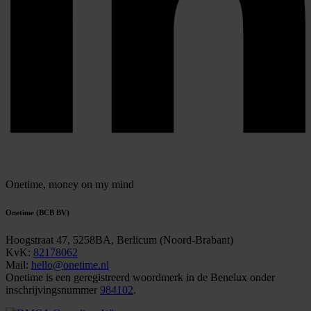
Onetime,
money on my mind
Onetime (BCB BV)
Hoogstraat 47, 5258BA, Berlicum (Noord-Brabant)
KvK:
82178062
Mail:
hello@onetime.nl
Onetime is een geregistreerd woordmerk in de Benelux onder
inschrijvingsnummer
984102
.