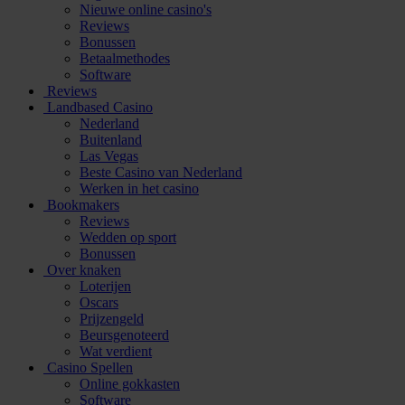
Nieuwe online casino's
Reviews
Bonussen
Betaalmethodes
Software
Reviews
Landbased Casino
Nederland
Buitenland
Las Vegas
Beste Casino van Nederland
Werken in het casino
Bookmakers
Reviews
Wedden op sport
Bonussen
Over knaken
Loterijen
Oscars
Prijzengeld
Beursgenoteerd
Wat verdient
Casino Spellen
Online gokkasten
Software