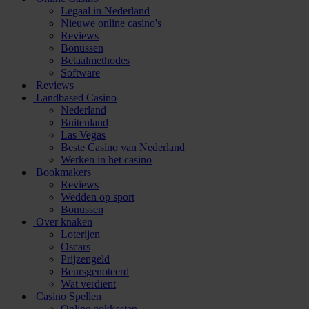
Legaal in Nederland
Nieuwe online casino's
Reviews
Bonussen
Betaalmethodes
Software
Reviews
Landbased Casino
Nederland
Buitenland
Las Vegas
Beste Casino van Nederland
Werken in het casino
Bookmakers
Reviews
Wedden op sport
Bonussen
Over knaken
Loterijen
Oscars
Prijzengeld
Beursgenoteerd
Wat verdient
Casino Spellen
Online gokkasten