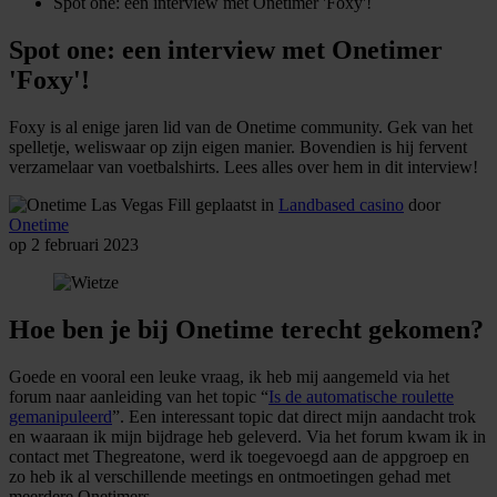
Spot one: een interview met Onetimer 'Foxy'!
Spot one: een interview met Onetimer
'Foxy'!
Foxy is al enige jaren lid van de Onetime community. Gek van het
spelletje, weliswaar op zijn eigen manier. Bovendien is hij fervent
verzamelaar van voetbalshirts. Lees alles over hem in dit interview!
geplaatst in
Landbased casino
door
Onetime
op 2 februari 2023
Hoe ben je bij Onetime terecht gekomen?
Goede en vooral een leuke vraag, ik heb mij aangemeld via het
forum naar aanleiding van het topic “
Is de automatische roulette
gemanipuleerd
”. Een interessant topic dat direct mijn aandacht trok
en waaraan ik mijn bijdrage heb geleverd. Via het forum kwam ik in
contact met Thegreatone, werd ik toegevoegd aan de appgroep en
zo heb ik al verschillende meetings en ontmoetingen gehad met
meerdere Onetimers.