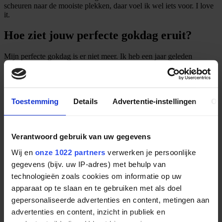
scheuren naar de mooiste plekken, daar voel ik wel iets voor. I love
it.
Hoe ziet jouw perfecte gokdag eruit?
Mijn perfecte gokdag is er niet meer. Ik heb een jaar geleden
besloten te stoppen met gokken. Wel vind ik het erg leuk om in een
selectief gezelschap het casino te bezoeken maar dan op een voor
mij aangepaste manier bijvoorbeeld door middel van een pot
waarmee we met elkaar een gezellige avond kunnen maken. Dit een
aantal keer per jaar, en misschien op de gezellige Onetime meetings.
Toestemming
Details
Advertentie-instellingen
Ov
Want die wil niemand missen.
Wat is jouw Onetimer geweest in je leven
Verantwoord gebruik van uw gegevens
(waar ben je trots op)?
Wij en
onze 1022 partners
verwerken je persoonlijke
gegevens (bijv. uw IP-adres) met behulp van
Dat is zonder enige twijfel geweest mijn lieve vrouw Daphne. Zij is
voor mij de echte Onetimer geweest in alle opzichten. Ik zou niet
technologieën zoals cookies om informatie op uw
weten wat er anders van mij terecht was gekomen. En de aankoop
apparaat op te slaan en te gebruiken met als doel
van ons huis, met onze katten: hier ben ik trots op.
gepersonaliseerde advertenties en content, metingen aan
Wat is een gekke eigenschap van jezelf?
advertenties en content, inzicht in publiek en