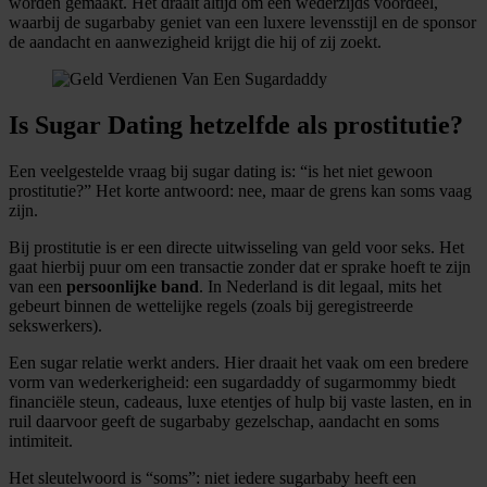
worden gemaakt. Het draait altijd om een wederzijds voordeel,
waarbij de sugarbaby geniet van een luxere levensstijl en de sponsor
de aandacht en aanwezigheid krijgt die hij of zij zoekt.
Is Sugar Dating hetzelfde als prostitutie?
Een veelgestelde vraag bij sugar dating is: “is het niet gewoon
prostitutie?” Het korte antwoord: nee, maar de grens kan soms vaag
zijn.
Bij prostitutie is er een directe uitwisseling van geld voor seks. Het
gaat hierbij puur om een transactie zonder dat er sprake hoeft te zijn
van een
persoonlijke band
. In Nederland is dit legaal, mits het
gebeurt binnen de wettelijke regels (zoals bij geregistreerde
sekswerkers).
Een sugar relatie werkt anders. Hier draait het vaak om een bredere
vorm van wederkerigheid: een sugardaddy of sugarmommy biedt
financiële steun, cadeaus, luxe etentjes of hulp bij vaste lasten, en in
ruil daarvoor geeft de sugarbaby gezelschap, aandacht en soms
intimiteit.
Het sleutelwoord is “soms”: niet iedere sugarbaby heeft een