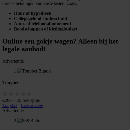
directe betalingen van vaste lasten, zoals:
informatie over uw gebruik van onze site met onze
partners voor social media, adverteren en analyse. Deze
Huur of hypotheek
partners kunnen deze gegevens combineren met andere
Collegegeld of studieschuld
Auto- of telefoonabonnement
informatie die u aan ze heeft verstrekt of die ze hebben
Boodschappen of kledingbudget
verzameld op basis van uw gebruik van hun services.
Online een gokje wagen? Alleen bij het
legale aanbod!
Advertentie
1
Tonybet
€260 + 26 free spins
Tonybet
Lees review
Advertentie
2