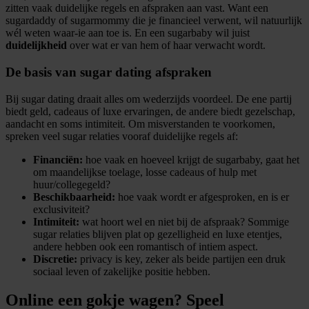
zitten vaak duidelijke regels en afspraken aan vast. Want een
sugardaddy of sugarmommy die je financieel verwent, wil natuurlijk
wél weten waar-ie aan toe is. En een sugarbaby wil juist
duidelijkheid
over wat er van hem of haar verwacht wordt.
De basis van sugar dating afspraken
Bij sugar dating draait alles om wederzijds voordeel. De ene partij
biedt geld, cadeaus of luxe ervaringen, de andere biedt gezelschap,
aandacht en soms intimiteit. Om misverstanden te voorkomen,
spreken veel sugar relaties vooraf duidelijke regels af:
Financiën:
hoe vaak en hoeveel krijgt de sugarbaby, gaat het
om maandelijkse toelage, losse cadeaus of hulp met
huur/collegegeld?
Beschikbaarheid:
hoe vaak wordt er afgesproken, en is er
exclusiviteit?
Intimiteit:
wat hoort wel en niet bij de afspraak? Sommige
sugar relaties blijven plat op gezelligheid en luxe etentjes,
andere hebben ook een romantisch of intiem aspect.
Discretie:
privacy is key, zeker als beide partijen een druk
sociaal leven of zakelijke positie hebben.
Online een gokje wagen? Speel