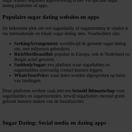
sugar relaties beginnen tegenwoordig echter via speciale sugar
dating platforms of apps.
Populaire sugar dating websites en apps
De bekendste plek om een sugardaddy of sugarmommy te vinden is
via internationale en lokale sugar dating sites. Voorbeelden zijn:
SeekingArrangement:
wereldwijd de grootste sugar dating
site, met miljoenen gebruikers.
RichMeetBeautiful:
populair in Europa, ook in Nederland en
België actief geweest.
SuddenlySugar:
een platform waar sugarbabies en
sugardaddies eenvoudig contact kunnen leggen.
WhatsYourPrice:
waar dates worden afgesproken op basis
van biedingen.
Deze platforms werken vaak met een
betaald lidmaatschap
voor
sugardaddies en sugarmommies, terwijl sugarbabies meestal gratis
gebruik kunnen maken van de basisfuncties.
Sugar Dating: Social media en dating apps