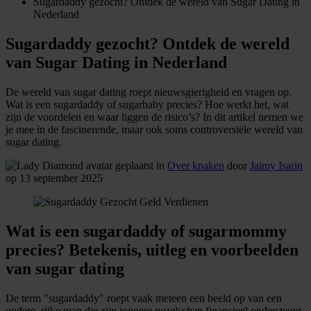
Sugardaddy gezocht? Ontdek de wereld van Sugar Dating in
Nederland
Sugardaddy gezocht? Ontdek de wereld
van Sugar Dating in Nederland
De wereld van sugar dating roept nieuwsgierigheid en vragen op.
Wat is een sugardaddy of sugarbaby precies? Hoe werkt het, wat
zijn de voordelen en waar liggen de risico’s? In dit artikel nemen we
je mee in de fascinerende, maar ook soms controversiële wereld van
sugar dating.
geplaatst in
Over knaken
door
Jaimy Isarin
op 13 september 2025
Wat is een sugardaddy of sugarmommy
precies? Betekenis, uitleg en voorbeelden
van sugar dating
De term "sugardaddy" roept vaak meteen een beeld op van een
oudere, rijke man die zijn jongere gezelschap financieel ondersteunt.