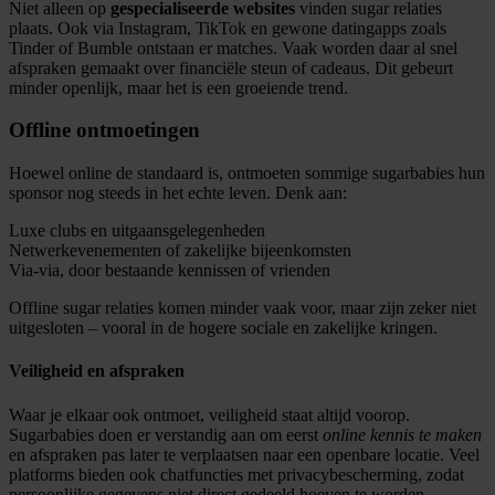
Niet alleen op
gespecialiseerde websites
vinden sugar relaties
plaats. Ook via Instagram, TikTok en gewone datingapps zoals
Tinder of Bumble ontstaan er matches. Vaak worden daar al snel
afspraken gemaakt over financiële steun of cadeaus. Dit gebeurt
minder openlijk, maar het is een groeiende trend.
Offline ontmoetingen
Hoewel online de standaard is, ontmoeten sommige sugarbabies hun
sponsor nog steeds in het echte leven. Denk aan:
Luxe clubs en uitgaansgelegenheden
Netwerkevenementen of zakelijke bijeenkomsten
Via-via, door bestaande kennissen of vrienden
Offline sugar relaties komen minder vaak voor, maar zijn zeker niet
uitgesloten – vooral in de hogere sociale en zakelijke kringen.
Veiligheid en afspraken
Waar je elkaar ook ontmoet, veiligheid staat altijd voorop.
Sugarbabies doen er verstandig aan om eerst
online kennis te maken
en afspraken pas later te verplaatsen naar een openbare locatie. Veel
platforms bieden ook chatfuncties met privacybescherming, zodat
persoonlijke gegevens niet direct gedeeld hoeven te worden.