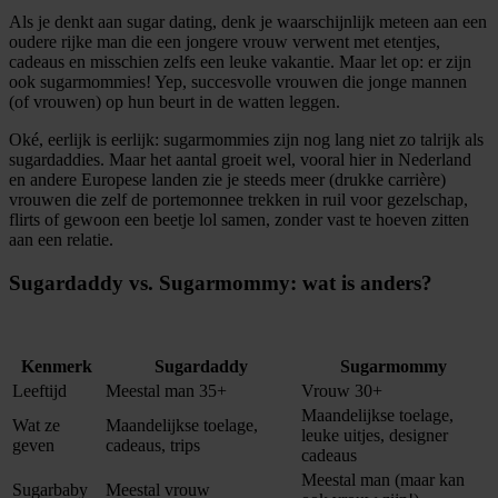
Als je denkt aan sugar dating, denk je waarschijnlijk meteen aan een
oudere rijke man die een jongere vrouw verwent met etentjes,
cadeaus en misschien zelfs een leuke vakantie. Maar let op: er zijn
ook sugarmommies! Yep, succesvolle vrouwen die jonge mannen
(of vrouwen) op hun beurt in de watten leggen.
Oké, eerlijk is eerlijk: sugarmommies zijn nog lang niet zo talrijk als
sugardaddies. Maar het aantal groeit wel, vooral hier in Nederland
en andere Europese landen zie je steeds meer (drukke carrière)
vrouwen die zelf de portemonnee trekken in ruil voor gezelschap,
flirts of gewoon een beetje lol samen, zonder vast te hoeven zitten
aan een relatie.
Sugardaddy vs. Sugarmommy: wat is anders?
Kenmerk
Sugardaddy
Sugarmommy
Leeftijd
Meestal man 35+
Vrouw 30+
Maandelijkse toelage,
Wat ze
Maandelijkse toelage,
leuke uitjes, designer
geven
cadeaus, trips
cadeaus
Meestal man (maar kan
Sugarbaby
Meestal vrouw