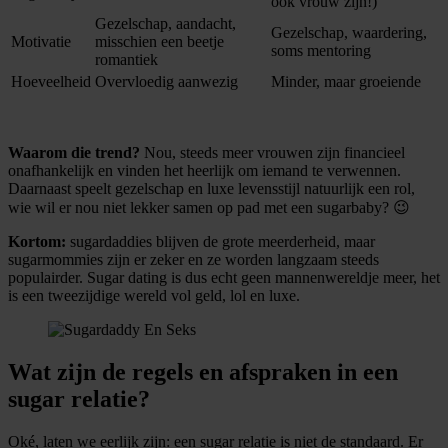
ook vrouw zijn!)
Gezelschap, aandacht,
Gezelschap, waardering,
Motivatie
misschien een beetje
soms mentoring
romantiek
Hoeveelheid
Overvloedig aanwezig
Minder, maar groeiende
Waarom die trend?
Nou, steeds meer vrouwen zijn financieel
onafhankelijk en vinden het heerlijk om iemand te verwennen.
Daarnaast speelt gezelschap en luxe levensstijl natuurlijk een rol,
wie wil er nou niet lekker samen op pad met een sugarbaby? 😉
Kortom:
sugardaddies blijven de grote meerderheid, maar
sugarmommies zijn er zeker en ze worden langzaam steeds
populairder. Sugar dating is dus echt geen mannenwereldje meer, het
is een tweezijdige wereld vol geld, lol en luxe.
Wat zijn de regels en afspraken in een
sugar relatie?
Oké, laten we eerlijk zijn: een sugar relatie is niet de standaard. Er