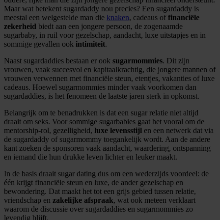
Maar wat betekent sugardaddy nou precies? Een sugardaddy is
meestal een welgestelde man die
knaken
, cadeaus of
financiële
zekerheid
biedt aan een jongere persoon, de zogenaamde
sugarbaby, in ruil voor gezelschap, aandacht, luxe uitstapjes en in
sommige gevallen ook
intimiteit
.
Naast sugardaddies bestaan er ook
sugarmommies
. Dit zijn
vrouwen, vaak succesvol en kapitaalkrachtig, die jongere mannen of
vrouwen verwennen met financiële steun, etentjes, vakanties of luxe
cadeaus. Hoewel sugarmommies minder vaak voorkomen dan
sugardaddies, is het fenomeen de laatste jaren sterk in opkomst.
Belangrijk om te benadrukken is dat een sugar relatie niet altijd
draait om seks. Voor sommige sugarbabies gaat het vooral om de
mentorship-rol, gezelligheid,
luxe levensstijl
en een netwerk dat via
de sugardaddy of sugarmommy toegankelijk wordt. Aan de andere
kant zoeken de sponsoren vaak aandacht, waardering, ontspanning
en iemand die hun drukke leven lichter en leuker maakt.
In de basis draait sugar dating dus om een wederzijds voordeel: de
één krijgt financiële steun en luxe, de ander gezelschap en
bewondering. Dat maakt het tot een grijs gebied tussen relatie,
vriendschap en
zakelijke afspraak
, wat ook meteen verklaart
waarom de discussie over sugardaddies en sugarmommies zo
levendig blijft.