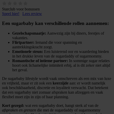
Starclub voor bonussen
Speel hier!
Lees review
Een sugarbaby kan verschillende rollen aannemen:
Gezelschapsmaatje:
Aanwezig zijn bij diners, feestjes of
vakanties.
Flirtpartner:
Iemand die voor spanning en
aantrekkingskracht zorgt.
Emotionele steun:
Een luisterend oor en waardering bieden
in het drukke leven van de sugardaddy of sugarmommy.
Romantische of intieme partner:
In sommige sugar relaties
hoort ook lichamelijke intimiteit erbij, al is dit zeker niet altijd
het geval.
De sugarbaby lifestyle wordt vaak omschreven als een mix van luxe
en vrijheid, maar er zit ook een
keerzijde
aan: er wordt namelijk
ook beschikbaarheid, discretie en loyaliteit verwacht. Dat betekent
dat een sugarbaby niet zomaar afspraken kan afzeggen en vaak
flexibel moet zijn in zijn of haar planning.
Kort gezegd:
wat een sugarbaby doet, hangt sterk af van de
afspraken en grenzen
die met de sugardaddy of sugarmommy