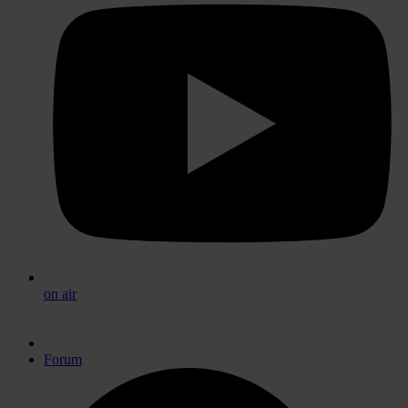
on air
Forum