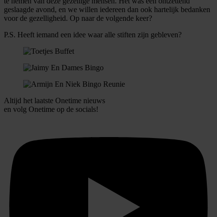
te nemen van deze gezellige mensen. Het was een ontzettend
informatie over uw gebruik van onze site met onze
geslaagde avond, en we willen iedereen dan ook hartelijk bedanken
partners voor social media, adverteren en analyse. Deze
voor de gezelligheid. Op naar de volgende keer?
partners kunnen deze gegevens combineren met andere
P.S. Heeft iemand een idee waar alle stiften zijn gebleven?
informatie die u aan ze heeft verstrekt of die ze hebben
verzameld op basis van uw gebruik van hun services.
Altijd het laatste Onetime nieuws
en volg
Onetime
op de socials!