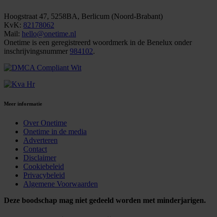
Hoogstraat 47, 5258BA, Berlicum (Noord-Brabant)
KvK:
82178062
Mail:
hello@onetime.nl
Onetime is een geregistreerd woordmerk in de Benelux onder
inschrijvingsnummer
984102
.
Meer informatie
Over Onetime
Onetime in de media
Adverteren
Contact
Disclaimer
Cookiebeleid
Privacybeleid
Algemene Voorwaarden
Deze boodschap mag niet gedeeld worden met minderjarigen.