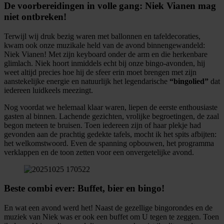
De voorbereidingen in volle gang: Niek Vianen mag
niet ontbreken!
Terwijl wij druk bezig waren met ballonnen en tafeldecoraties,
kwam ook onze muzikale held van de avond binnengewandeld:
Niek Vianen! Met zijn keyboard onder de arm en die herkenbare
glimlach. Niek hoort inmiddels echt bij onze bingo-avonden, hij
weet altijd precies hoe hij de sfeer erin moet brengen met zijn
aanstekelijke energie en natuurlijk het legendarische
“bingolied”
dat
iedereen luidkeels meezingt.
Nog voordat we helemaal klaar waren, liepen de eerste enthousiaste
gasten al binnen. Lachende gezichten, vrolijke begroetingen, de zaal
begon meteen te bruisen. Toen iedereen zijn of haar plekje had
gevonden aan de prachtig gedekte tafels, mocht ik het spits afbijten:
het welkomstwoord. Even de spanning opbouwen, het programma
verklappen en de toon zetten voor een onvergetelijke avond.
Beste combi ever: Buffet, bier en bingo!
En wat een avond werd het! Naast de gezellige bingorondes en de
muziek van Niek was er ook een buffet om U tegen te zeggen. Toen