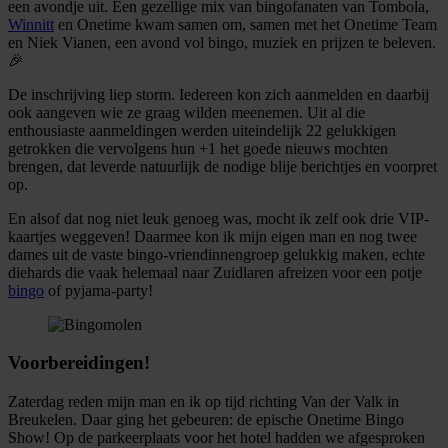
een avondje uit. Een gezellige mix van bingofanaten van Tombola,
Winnitt
en Onetime kwam samen om, samen met het Onetime Team
en Niek Vianen, een avond vol bingo, muziek en prijzen te beleven.
🎉
De inschrijving liep storm. Iedereen kon zich aanmelden en daarbij
ook aangeven wie ze graag wilden meenemen. Uit al die
enthousiaste aanmeldingen werden uiteindelijk 22 gelukkigen
getrokken die vervolgens hun +1 het goede nieuws mochten
brengen, dat leverde natuurlijk de nodige blije berichtjes en voorpret
op.
En alsof dat nog niet leuk genoeg was, mocht ik zelf ook drie VIP-
kaartjes weggeven! Daarmee kon ik mijn eigen man en nog twee
dames uit de vaste bingo-vriendinnengroep gelukkig maken, echte
diehards die vaak helemaal naar Zuidlaren afreizen voor een potje
bingo
of pyjama-party!
Voorbereidingen!
Zaterdag reden mijn man en ik op tijd richting Van der Valk in
Breukelen. Daar ging het gebeuren: de epische Onetime Bingo
Show! Op de parkeerplaats voor het hotel hadden we afgesproken